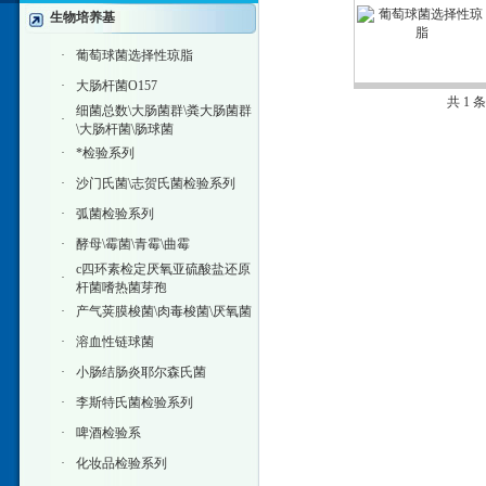
生物培养基
·
葡萄球菌选择性琼脂
·
大肠杆菌O157
共 1 
细菌总数\大肠菌群\粪大肠菌群
·
\大肠杆菌\肠球菌
·
*检验系列
·
沙门氏菌\志贺氏菌检验系列
·
弧菌检验系列
·
酵母\霉菌\青霉\曲霉
c四环素检定厌氧亚硫酸盐还原
·
杆菌嗜热菌芽孢
·
产气荚膜梭菌\肉毒梭菌\厌氧菌
·
溶血性链球菌
·
小肠结肠炎耶尔森氏菌
·
李斯特氏菌检验系列
·
啤酒检验系
·
化妆品检验系列