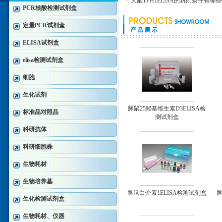
·
大鼠TPH1ELISA的封闭条件有哪
PCR核酸检测试剂盒
定量PCR试剂盒
ELISA试剂盒
elisa检测试剂盒
细胞
生化试剂
豚鼠25羟基维生素D3ELISA检
标准品对照品
测试剂盒
科研抗体
科研细胞株
生物耗材
生物培养基
豚鼠白介素1ELISA检测试剂盒
豚
生化检测试剂盒
生物耗材、仪器