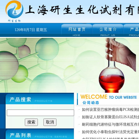
126年8月7日 星期五
·
如何设置亚巴猴肿瘤病毒PCR检测
·
如验证人软骨寡聚蛋白ELISA试剂
·
耐药细胞代谢特征与微环境相互作
·
如何优化小泰勒虫探针法荧光定量P