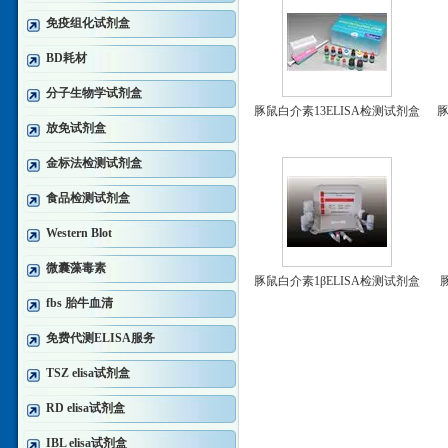
免疫组化试剂盒
BD耗材
分子生物学试剂盒
豚鼠白介素13ELISA检测试剂盒
豚
放免试剂盒
金标法检测试剂盒
食品检测试剂盒
Western Blot
微囊藻毒素
豚鼠白介素1βELISA检测试剂盒
fbs 胎牛血清
免费代测ELISA服务
TSZ elisa试剂盒
RD elisa试剂盒
IBL elisa试剂盒