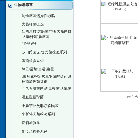
生物培养基
·
葡萄球菌选择性琼脂
·
大肠杆菌O157
细菌总数\大肠菌群\粪大肠菌群
·
\大肠杆菌\肠球菌
·
*检验系列
·
沙门氏菌\志贺氏菌检验系列
·
弧菌检验系列
·
酵母\霉菌\青霉\曲霉
c四环素检定厌氧亚硫酸盐还原
·
杆菌嗜热菌芽孢
·
产气荚膜梭菌\肉毒梭菌\厌氧菌
共 3 
·
溶血性链球菌
·
小肠结肠炎耶尔森氏菌
·
李斯特氏菌检验系列
·
啤酒检验系
·
化妆品检验系列