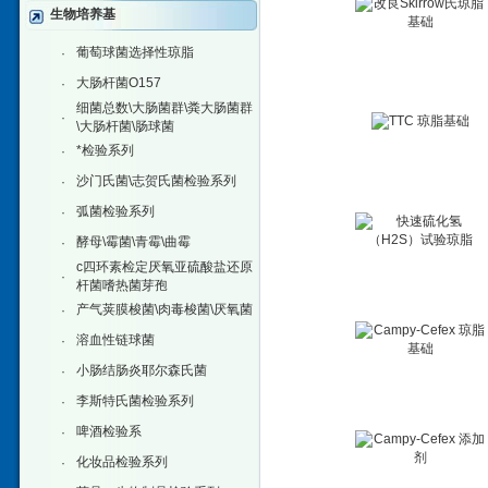
生物培养基
葡萄球菌选择性琼脂
·
大肠杆菌O157
·
细菌总数\大肠菌群\粪大肠菌群
·
\大肠杆菌\肠球菌
*检验系列
·
沙门氏菌\志贺氏菌检验系列
·
弧菌检验系列
·
酵母\霉菌\青霉\曲霉
·
c四环素检定厌氧亚硫酸盐还原
·
杆菌嗜热菌芽孢
产气荚膜梭菌\肉毒梭菌\厌氧菌
·
溶血性链球菌
·
小肠结肠炎耶尔森氏菌
·
李斯特氏菌检验系列
·
啤酒检验系
·
化妆品检验系列
·