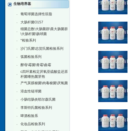
生物培养基
葡萄球菌选择性琼脂
·
大肠杆菌O157
·
细菌总数\大肠菌群\粪大肠菌群
·
\大肠杆菌\肠球菌
*检验系列
·
沙门氏菌\志贺氏菌检验系列
·
弧菌检验系列
·
酵母\霉菌\青霉\曲霉
·
c四环素检定厌氧亚硫酸盐还原
·
杆菌嗜热菌芽孢
产气荚膜梭菌\肉毒梭菌\厌氧菌
·
溶血性链球菌
·
小肠结肠炎耶尔森氏菌
·
李斯特氏菌检验系列
·
啤酒检验系
·
化妆品检验系列
·