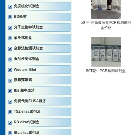
免疫组化试剂盒
BD耗材
50T牛呼肠孤病毒PCR检测试剂
分子生物学试剂盒
盒价格
放免试剂盒
金标法检测试剂盒
食品检测试剂盒
Western Blot
50T花生PCR检测试剂盒
微囊藻毒素
fbs 胎牛血清
免费代测ELISA服务
TSZ elisa试剂盒
RD elisa试剂盒
IBL elisa试剂盒