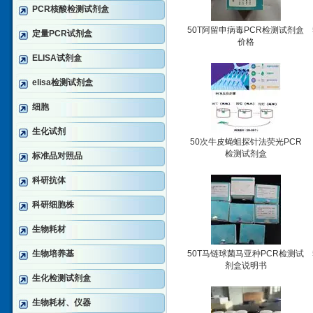
PCR核酸检测试剂盒
50T阿留申病毒PCR检测试剂盒
定量PCR试剂盒
价格
ELISA试剂盒
elisa检测试剂盒
细胞
生化试剂
50次牛皮蝇蛆探针法荧光PCR
检测试剂盒
标准品对照品
科研抗体
科研细胞株
生物耗材
生物培养基
50T马链球菌马亚种PCR检测试
剂盒说明书
生化检测试剂盒
生物耗材、仪器