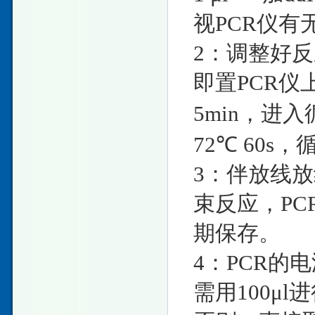
视PCR仪
2：调整好
即置PCR仪
5min，进入循
72℃ 60s，
3：伴放线放
束反应，PC
期保存。
4：PCR的
需用100μ