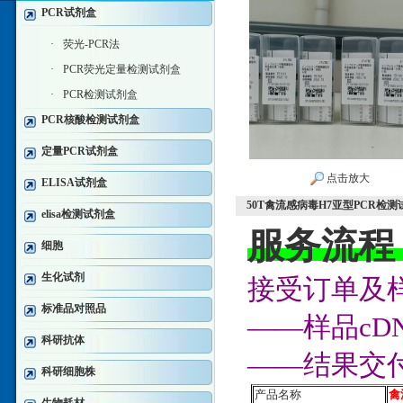
PCR试剂盒
·
荧光-PCR法
·
PCR荧光定量检测试剂盒
·
PCR检测试剂盒
PCR核酸检测试剂盒
定量PCR试剂盒
点击放大
ELISA试剂盒
50T禽流感病毒H7亚型PCR检测
elisa检测试剂盒
服务流程
细胞
生化试剂
接受订单及样
标准品对照品
——样品c
科研抗体
——结果交
科研细胞株
产品名称
禽