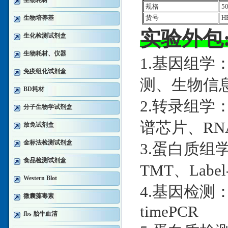
生物耗材
规格
5
生物培养基
货号
HE
实验外包
生化检测试剂盒
生物耗材、仪器
1.基因组学
免疫组化试剂盒
测、生物信
BD耗材
2.转录组学：
分子生物学试剂盒
谱芯片、RNA
放免试剂盒
金标法检测试剂盒
3.蛋白质组学：
食品检测试剂盒
TMT、Label
Western Blot
4.基因检测：D
微囊藻毒素
timePCR
fbs 胎牛血清