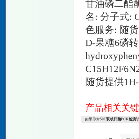
甘油磷二酯酶磷结
名: 分子式: C
色服务: 随
D-果糖6磷转移酶
hydroxyphe
C15H12F6N
随货提供1H
产品相关关
如果你对
50T双歧杆菌PCR检测