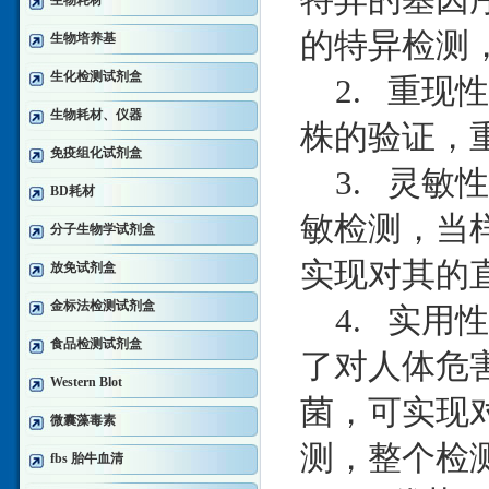
生物耗材
的特异检测，
生物培养基
生化检测试剂盒
2. 重现
生物耗材、仪器
株的验证，重
免疫组化试剂盒
3. 灵敏
BD耗材
敏检测，当样
分子生物学试剂盒
实现对其的
放免试剂盒
金标法检测试剂盒
4. 实用
食品检测试剂盒
了对人体危
Western Blot
菌，可实现
微囊藻毒素
测，整个检测
fbs 胎牛血清