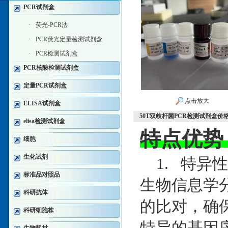
PCR试剂盒
·
荧光-PCR法
·
PCR荧光定量检测试剂盒
·
PCR检测试剂盒
PCR核酸检测试剂盒
定量PCR试剂盒
点击放大
ELISA试剂盒
50T双歧杆菌PCR检测试剂盒价
elisa检测试剂盒
特点优势
细胞
生化试剂
1. 特异
标准品对照品
生物信息学分
科研抗体
的比对，确
科研细胞株
特异的基因