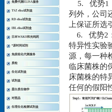
5. 优势
免费代测ELISA服务
TSZ elisa试剂盒
列外，公司
RD elisa试剂盒
上保证所选
IBL elisa试剂盒
6. 优势
日本WAKO和光纯药
特异性实验
*原时间试剂
源，每一种
免疫组化代测服务
质粒
临床菌株的
生化试剂盒
床菌株的特
试剂盒
任何的假阳
蛋白质生物学
对照品
生理生化检测试剂盒