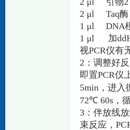
2 μl 
2 μl T
1 μl DNA
1 μl 加ddH
视PCR仪
2：调整好
即置PCR仪
5min，进入循
72℃ 60s，
3：伴放线放
束反应，PC