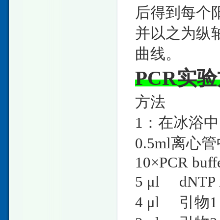
后得到每个阳
并以之为纵
曲线。
PCR实
方法
1：在冰浴
0.5ml离
10×PCR
5 μl dN
4 μl 