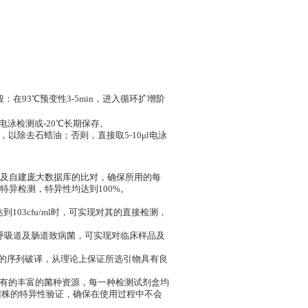
在93℃预变性3-5min，进入循环扩增阶
电泳检测或-20℃长期保存。
，以除去石蜡油；否则，直接取5-10μl电泳
DZ及自建庞大数据库的比对，确保所用的每
异检测，特异性均达到100%。
03cfu/ml时，可实现对其的直接检测，
呼吸道及肠道致病菌，可实现对临床样品及
菌株的序列破译，从理论上保证所选引物具有良
拥有的丰富的菌种资源，每一种检测试剂盒均
菌株的特异性验证，确保在使用过程中不会