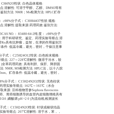
式： CH4N2O性状: 白色晶体规格:
熔点:溶解性: 可溶于甲醇、乙醇、DMSO等有
方法: NMR；Ms检测方法: HPLC贮存
 度： ≥98%分子式： C30H44O7性状:规格:
熔点:溶解性:提取来源:药理药效:鉴别方法:
AS NO.： 83480-64-2纯 度： ≥98%分子
装！用途: 用于科研研究、鉴定、药理实验等熔点:溶
皂苷Ro具有抗肿瘤，益智，生津的作用鉴别方
考）贮存条件: 低温冷藏，避光，密封，干燥注意事
98%分子式： C25H24O12性状: 白色粉末规格:
熔点: 227～228℃溶解性: 微溶于冷水，较
 L. )全草药理药效: 具有利胆、保肝、降胆固
MR; MS检测方法: HPLC法，以十八烷
20nm。贮存条件: 低温冷藏，避光，密封，
： ≥98%分子式： C15H24N2O2性状: 无色柱状
药理实验等熔点: 162℃～163℃（水合
科植物苦参Sophora flavescens
肺癌、胃癌细胞诱导的血管内皮细胞增殖具有
10 ,磷酸调 pH =2 0 )为流动相,检测波长
98%分子式： C15H24N2O性状: 针状或棱状结晶
理实验等熔点: 207℃溶解性: 溶于水，苯，，