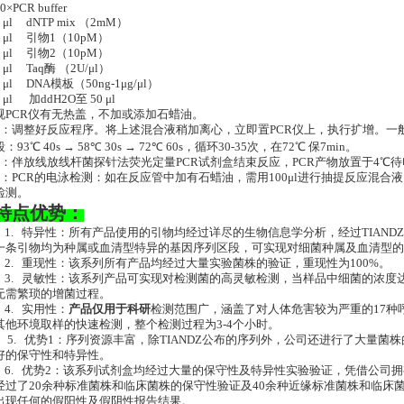
10×PCR buffer
5 μl dNTP mix （2mM）
4 μl 引物1（10pM）
2 μl 引物2（10pM）
2 μl Taq酶 （2U/μl）
1 μl DNA模板（50ng-1μg/μl）
1 μl 加ddH2O至 50 μl
视PCR仪有无热盖，不加或添加石蜡油。
2：调整好反应程序。将上述混合液稍加离心，立即置PCR仪上，执行扩增。一般：
段：93℃ 40s → 58℃ 30s → 72℃ 60s，循环30-35次，在72℃ 保7min。
3：伴放线放线杆菌探针法荧光定量PCR试剂盒结束反应，PCR产物放置于4℃待
4：PCR的电泳检测：如在反应管中加有石蜡油，需用100μl进行抽提反应混合液
检测。
特点优势：
1. 特异性：所有产品使用的引物均经过详尽的生物信息学分析，经过TIAN
一条引物均为种属或血清型特异的基因序列区段，可实现对细菌种属及血清型的特
2. 重现性：该系列所有产品均经过大量实验菌株的验证，重现性为100%。
3. 灵敏性：该系列产品可实现对检测菌的高灵敏检测，当样品中细菌的浓度达到1
无需繁琐的增菌过程。
4. 实用性：
产品仅用于科研
检测范围广，涵盖了对人体危害较为严重的17种
其他环境取样的快速检测，整个检测过程为3-4个小时。
5. 优势1：序列资源丰富，除TIANDZ公布的序列外，公司还进行了大量
好的保守性和特异性。
6. 优势2：该系列试剂盒均经过大量的保守性及特异性实验验证，凭借公司
经过了20余种标准菌株和临床菌株的保守性验证及40余种近缘标准菌株和临床
出现任何的假阳性及假阴性报告结果。