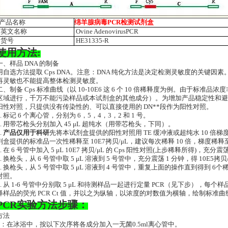
产品名称
绵羊腺病毒PCR检测试剂盒
英文名称
Ovine AdenovirusPCR
货号
HE31335-R
使用方法:
一、样品 DNA 的制备
用自选方法提取 Cps DNA。注意：DNA 纯化方法是决定检测灵敏度的关键因素
再灵敏也不能提高整体检测灵敏度。
二、制备 Cps 标准曲线（以 10-10E6 这 6 个 10 倍稀释度为例。由于标
区域进行，千万不能污染样品或本试剂盒的其他成分）。为增加产品稳定性和避
阳性对照，只提供没有传染性的、可以直接使用的 DN**段作为阳性对照。
1. 标记 6 个离心管，分别为 6，5，4，3，2 和 1 号。
2. 用带芯枪头分别加入 45 μL 超纯水（用带芯枪头，下同）。
.
产品仅用于科研
先将本试剂盒提供的阳性对照用 TE 缓冲液或超纯水 10 倍梯度
剂盒提供的标准品一次性稀释至 10E7拷贝/μL，建议每次稀释 10 倍，梯度稀释至 1
4. 在 6 号管中加入 5 μL 10E7 拷贝/μL 的 Cps 阳性对照(上步稀释所得)，充分震
5. 换枪头，从 6 号管中取 5 μL 溶液到 5 号管中，充分震荡 1 分钟，得 10E5拷
6. 换枪头，从 5 号管中取 5 μL 溶液到 4 号管中，重复上面的操作直到得到 6
对照。
8. 从 1-6 号管中分别取 5 μL 和待测样品一起进行定量 PCR（见下步），每个
释样品的荧光 PCR Ct 值，并以之为纵轴，以浓度的对数值为横轴，绘制标准曲
PCR实验方法步骤：
方法
1：在冰浴中，按以下次序将各成分加入一无菌0.5ml离心管中。