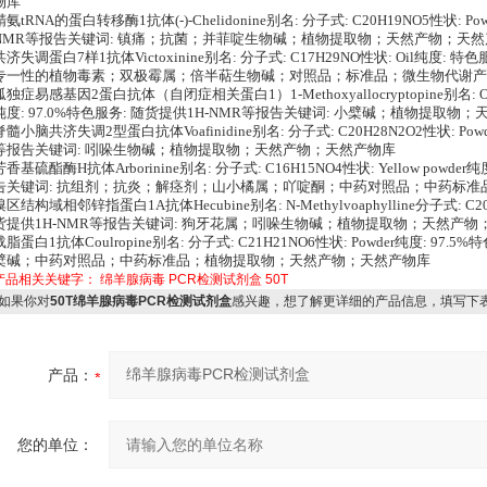
物库
精氨tRNA的蛋白转移酶1抗体(-)-Chelidonine别名: 分子式: C20H19NO5性状: Po
NMR等报告关键词: 镇痛；抗菌；并菲啶生物碱；植物提取物；天然产物；天
共济失调蛋白7样1抗体Victoxinine别名: 分子式: C17H29NO性状: Oil纯度:
专一性的植物毒素；双极霉属；倍半萜生物碱；对照品；标准品；微生物代谢产
孤独症易感基因2蛋白抗体（自闭症相关蛋白1）1-Methoxyallocryptopine别名: Oreo
纯度: 97.0%特色服务: 随货提供1H-NMR等报告关键词: 小檗碱；植物提取物
脊髓小脑共济失调2型蛋白抗体Voafinidine别名: 分子式: C20H28N2O2性状: Pow
等报告关键词: 吲哚生物碱；植物提取物；天然产物；天然产物库
芳香基硫酯酶H抗体Arborinine别名: 分子式: C16H15NO4性状: Yellow powde
告关键词: 抗组剂；抗炎；解痉剂；山小橘属；吖啶酮；中药对照品；中药标
溴区结构域相邻锌指蛋白1A抗体Hecubine别名: N-Methylvoaphylline分子式: C20
货提供1H-NMR等报告关键词: 狗牙花属；吲哚生物碱；植物提取物；天然产物
载脂蛋白1抗体Coulropine别名: 分子式: C21H21NO6性状: Powder纯度: 97
檗碱；中药对照品；中药标准品；植物提取物；天然产物；天然产物库
产品相关关键字：
绵羊腺病毒
PCR检测试剂盒
50T
如果你对
50T绵羊腺病毒PCR检测试剂盒
感兴趣，想了解更详细的产品信息，填写下
产品：
您的单位：