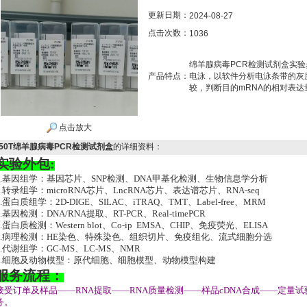
更新日期：
2024-08-27
点击次数：
1036
绵羊腺病毒PCR检测试剂盒实验
产品特点：
电泳，以软件分析电泳条带的灰
较，判断目的mRNA的相对表达
点击放大
50T绵羊腺病毒PCR检测试剂盒
的详细资料：
实验外包:
1.基因组学：基因芯片、SNP检测、DNA甲基化检测、生物信息学分析
2.转录组学：microRNA芯片、LncRNA芯片、表达谱芯片、RNA-seq
3.蛋白质组学：2D-DIGE、SILAC、iTRAQ、TMT、Label-free、MRM
4.基因检测：DNA/RNA提取、RT-PCR、Real-timePCR
5.蛋白质检测：Western blot、Co-ip EMSA、CHIP、免疫荧光、ELISA
6.病理检测：HE染色、特殊染色、组织切片、免疫组化、流式细胞分选
7.代谢组学：GC-MS、LC-MS、NMR
8.细胞及动物模型：原代细胞、细胞模型、动物模型构建
服务流程：
接受订单及样品——RNA提取——RNA质量检测——样品cDNA合成——定量
务。