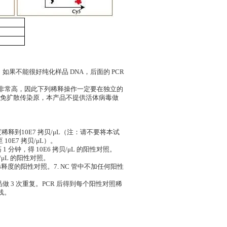
。如果不能很好纯化样品 DNA，后面的 PCR
准品浓度非常高，因此下列稀释操作一定要在独立的
免扩散传染原，本产品不提供活体病毒做
稀释到10E7 拷贝/μL（注：请不要将本试
0E7 拷贝/μL）。
荡 1 分钟，得 10E6 拷贝/μL 的阳性对照。
贝/μL 的阳性对照。
个稀释度的阳性对照。7. NC 管中不加任何阳性
样品做 3 次重复。PCR 后得到每个阳性对照稀
线。