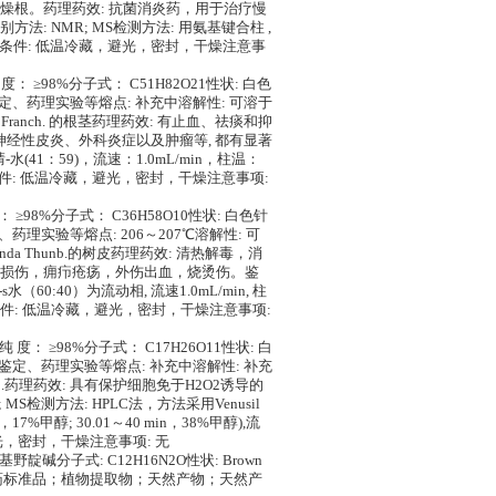
it的干燥根。药理药效: 抗菌消炎药，用于治疗慢
 NMR; MS检测方法: 用氨基键合柱 ,
 nm。贮存条件: 低温冷藏，避光，密封，干燥注意事
-9纯 度： ≥98%分子式： C51H82O21性状: 白色
、鉴定、药理实验等熔点: 补充中溶解性: 可溶于
 Franch. 的根茎药理药效: 有止血、祛痰和抑
神经性皮炎、外科炎症以及肿瘤等, 都有显著
41：59)，流速：1.0mL/min，柱温：
条件: 低温冷藏，避光，密封，干燥注意事项:
纯 度： ≥98%分子式： C36H58O10性状: 白色针
、药理实验等熔点: 206～207℃溶解性: 可
da Thunb.的树皮药理药效: 清热解毒，消
损伤，痈疖疮疡，外伤出血，烧烫伤。鉴
60:40）为流动相, 流速1.0mL/min, 柱
存条件: 低温冷藏，避光，密封，干燥注意事项:
-8纯 度： ≥98%分子式： C17H26O11性状: 白
究、鉴定、药理实验等熔点: 补充中溶解性: 补充
干燥成熟果肉.药理药效: 具有保护细胞免于H2O2诱导的
测方法: HPLC法，方法采用Venusil
17%甲醇; 30.01～40 min，38%甲醇),流
藏，避光，密封，干燥注意事项: 无
基野靛碱分子式: C12H16N2O性状: Brown
照品；中药标准品；植物提取物；天然产物；天然产