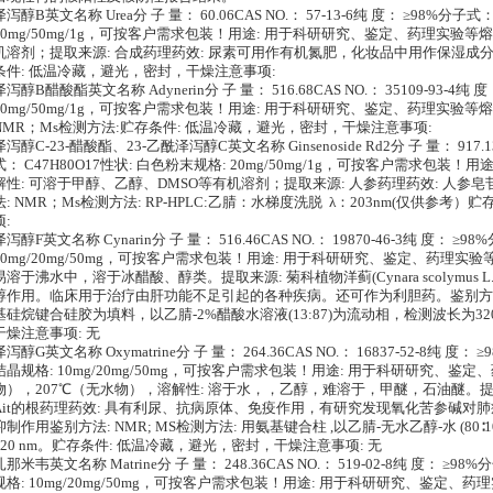
泽泻醇B英文名称 Urea分 子 量： 60.06CAS NO.： 57-13-6纯 度： ≥98%分子
20mg/50mg/1g，可按客户需求包装！用途: 用于科研研究、鉴定、药理实验等
机溶剂；提取来源: 合成药理药效: 尿素可用作有机氮肥，化妆品中用作保湿成分鉴别
条件: 低温冷藏，避光，密封，干燥注意事项:
泽泻醇B醋酸酯英文名称 Adynerin分 子 量： 516.68CAS NO.： 35109-93-4纯
20mg/50mg/1g，可按客户需求包装！用途: 用于科研研究、鉴定、药理实验等
NMR；Ms检测方法:贮存条件: 低温冷藏，避光，密封，干燥注意事项:
泽泻醇C-23-醋酸酯、23-乙酰泽泻醇C英文名称 Ginsenoside Rd2分 子 量： 917.13C
式： C47H80O17性状: 白色粉末规格: 20mg/50mg/1g，可按客户需求包
解性: 可溶于甲醇、乙醇、DMSO等有机溶剂；提取来源: 人参药理药效: 人参
法: NMR；Ms检测方法: RP-HPLC:乙腈：水梯度洗脱 λ：203nm(仅供参
项:
泽泻醇F英文名称 Cynarin分 子 量： 516.46CAS NO.： 19870-46-3纯 度： ≥
10mg/20mg/50mg，可按客户需求包装！用途: 用于科研研究、鉴定、药理实验等
易溶于沸水中，溶于冰醋酸、醇类。提取来源: 菊科植物洋蓟(Cynara scolymus
醇作用。临床用于治疗由肝功能不足引起的各种疾病。还可作为利胆药。鉴别方法: N
基硅烷键合硅胶为填料，以乙腈-2%醋酸水溶液(13:87)为流动相，检测波长为3
干燥注意事项: 无
泽泻醇G英文名称 Oxymatrine分 子 量： 264.36CAS NO.： 16837-52-8纯 度
结晶规格: 10mg/20mg/50mg，可按客户需求包装！用途: 用于科研研究、鉴定、
物），207℃（无水物），溶解性: 溶于水，，乙醇，难溶于，甲醚，石油醚。提取来源: 豆
Ait的根药理药效: 具有利尿、抗病原体、免疫作用，有研究发现氧化苦参碱对
抑制作用鉴别方法: NMR; MS检测方法: 用氨基键合柱 ,以乙腈-无水乙醇-水 (80∶10∶
220 nm。贮存条件: 低温冷藏，避光，密封，干燥注意事项: 无
扎那米韦英文名称 Matrine分 子 量： 248.36CAS NO.： 519-02-8纯 度： ≥
规格: 10mg/20mg/50mg，可按客户需求包装！用途: 用于科研研究、鉴定、药