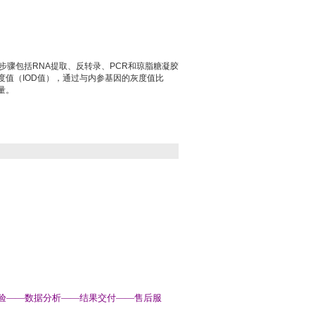
步骤包括RNA提取、反转录、PCR和琼脂糖凝胶
度值（IOD值），通过与内参基因的灰度值比
量。
试验——数据分析——结果交付——售后服