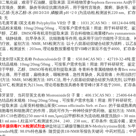
和二氧化碳，难溶于石油醚。提取来源: 豆科植物苦参Sophora flavescens A
性宫颈炎、菌痢、肠炎等病症抗菌消炎药，用于慢性宫颈炎、菌痢、肠炎等。鉴别方法:
以乙腈-无水乙醇-水 (80∶10∶10 ,磷酸调 pH =2 0 )为流动相,检测波长220
项: 无
粘毛黄芩素 I英文名称 Polyphyllin VII分 子 量： 1031.2CAS NO.： 68124-04
结晶粉末规格: 10mg/20mg/50mg，可按客户需求包装！用途: 用于科研研究
甲醇、乙醇、DMSO等有机溶剂提取来源: 百合科植物云南重楼Paris yunnanensis
菌、镇静镇痛、抗早孕杀灭、抗细胞毒等作用, 临床用于治疗功能性子宫出血、
的疗效。鉴别方法: NMR; MS检测方法: 以十八烷基硅烷键合硅胶为填料，以乙腈-水(
室温，检测波长：203nm, 理论板数按重楼皂苷VII峰计算应不低于4000。贮存
无
斩龙剑苷A英文名称 Pedunculoside分 子 量： 650.84CAS NO.： 42719-32-4
状结晶规格: 10mg/20mg/50mg，可按客户需求包装！用途: 用于科研研究、鉴定
溶于甲醇、乙醇、DMSO等有机溶剂提取来源: 冬青科冬青属植物铁冬青Ilex rotun
肿止痛。用于感冒，扁桃体炎，咽喉肿痛，急性胃肠炎，风湿骨痛；外用治跌打
别方法: NMR; MS检测方法: HPLC法, 用十八烷基硅烷键合硅胶为填充剂, 以甲醇-s水（
温30℃, 检测波长为213nm, 理论塔板数按具栖冬青苷峰计算不低于2000。贮
无
獐牙菜苷、当药苷英文名称 Morroniside分 子 量： 406.15CAS NO.： 25406-64
色结晶粉末规格: 10mg/20mg/50mg，可按客户需求包装！用途: 用于科研研
中提取来源: 山茱萸科植物山茱萸Cornus officinalis Sieb. et Zucc. 的
细胞毒性和细胞凋亡的作用，因此可作为一种神经保护类药物。鉴别方法: NMR; MS检
ABS C18色谱柱(250 mm×4.6 mm,5μm),以甲醇和水为流动相,梯度洗脱(0～30 min，
速1 ml.min-1,柱温30℃,检测波长284、240、238 nm;。贮存条件: 低温冷
绵羊腺病毒PCR检测试剂盒
砷盐转运三磷腺苷酶抗体N-Methylcytisine别名: N-甲
powder纯度: 98.0%特色服务: 随货提供1H-NMR等报告关键词: 中药对