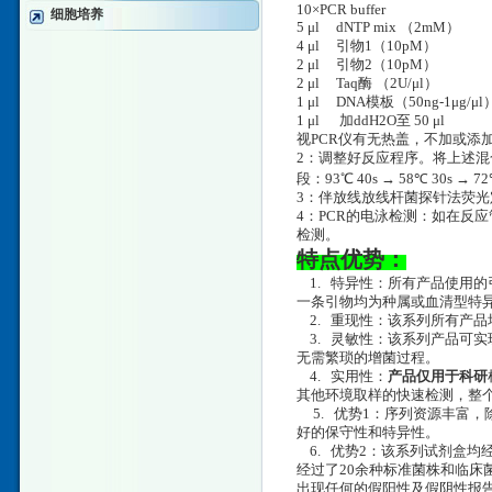
10×PCR buffer
细胞培养
5 μl dNTP mix （2mM
4 μl 引物1（10pM
2 μl 引物2（10pM
2 μl Taq酶 （2U/μl）
1 μl DNA模板（50ng-1μg/μl
1 μl 加ddH2O至 50 μl
视PCR仪有无热盖，不加或添
2：调整好反应程序。将上述混合
段：93℃ 40s → 58℃ 30s → 
3：伴放线放线杆菌探针法荧光定
4：PCR的电泳检测：如在反应
检测。
特点优势：
1. 特异性：所有产品使用的
一条引物均为种属或血清型特异
2. 重现性：该系列所有产品
3. 灵敏性：该系列产品可实现
无需繁琐的增菌过程。
4. 实用性：
产品仅用于科研
其他环境取样的快速检测，整个
5. 优势1：序列资源丰富
好的保守性和特异性。
6. 优势2：该系列试剂盒均
经过了20余种标准菌株和临床
出现任何的假阳性及假阴性报