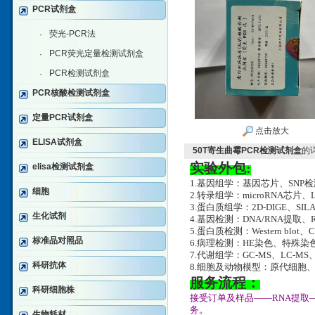
PCR试剂盒
荧光-PCR法
·
PCR荧光定量检测试剂盒
·
PCR检测试剂盒
·
PCR核酸检测试剂盒
定量PCR试剂盒
点击放大
ELISA试剂盒
50T寄生曲霉PCR检测试剂盒
的
实验外包:
elisa检测试剂盒
1.基因组学：基因芯片、SNP
细胞
2.转录组学：microRNA芯片、
3.蛋白质组学：2D-DIGE、SILA
生化试剂
4.基因检测：DNA/RNA提取、RT-
5.蛋白质检测：Western blot、
标准品对照品
6.病理检测：HE染色、特殊
7.代谢组学：GC-MS、LC-MS
科研抗体
8.细胞及动物模型：原代细胞
服务流程：
科研细胞株
接受订单及样品——RNA提取
务。
生物耗材