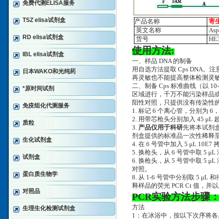
免费代测ELISA服务
TSZ elisa试剂盒
产品名称
寄
英文名称
Aspe
RD elisa试剂盒
货号
HE3
使用方法:
IBL elisa试剂盒
一、样品 DNA 的制备
用自选方法提取 Cps DNA。
日本WAKO和光纯药
再灵敏也不能提高整体检测灵
二、制备 Cps 标准曲线（以 
*原时间试剂
区域进行，千万不能污染样品
阳性对照，只提供没有传染性的
免疫组化代测服务
1. 标记 6 个离心管，分别为 6，
2. 用带芯枪头分别加入 45 
质粒
3.
产品仅用于科研
先将本试剂盒
剂盒提供的标准品一次性稀释至 10
生化试剂盒
4. 在 6 号管中加入 5 μL 10
5. 换枪头，从 6 号管中取 5 μ
试剂盒
6. 换枪头，从 5 号管中取 5
对照。
蛋白质生物学
8. 从 1-6 号管中分别取 5
释样品的荧光 PCR Ct 值
对照品
PCR实验方法步骤
方法
生理生化检测试剂盒
1：在冰浴中，按以下次序将各