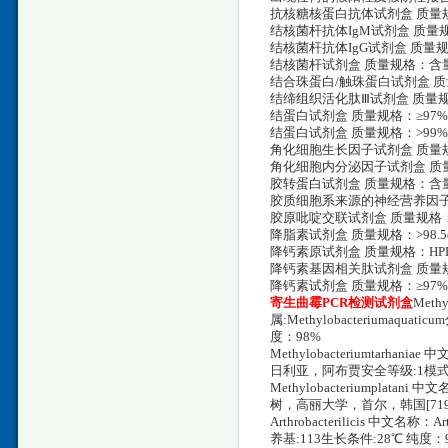
抗核糖核蛋白抗体试剂盒 质量规格
结核菌杆抗体IgM试剂盒 质量规
结核菌杆抗体IgG试剂盒 质量规格
结核菌杆试剂盒 质量规格：含量
结合珠蛋白/触珠蛋白试剂盒 质量规
结缔组织活化肽Ⅲ试剂盒 质量规格：
结蛋白试剂盒 质量规格：≥97%,B
结蛋白试剂盒 质量规格：>99%,A
角化细胞生长因子试剂盒 质量规格：
角化细胞内分泌因子试剂盒 质量规格：
胶转蛋白试剂盒 质量规格：含量
胶质细胞系来源的神经营养因子试剂盒
胶原吡啶交联试剂盒 质量规格：HP
降脂素试剂盒 质量规格：>98.5(
降钙素原试剂盒 质量规格：HPL
降钙素基因相关肽试剂盒 质量规格
降钙素试剂盒 质量规格：≥97%,
寄生曲霉PCR检测试剂盒
Methy
属:Methylobacteriuma
度：98%
Methylobacteriumtarhania
日利亚，阿布贾安全等级:1模式菌
Methylobacteriumplatani
树，高丽大学，首尔，韩国[7195
Arthrobacterilicis 中文名称
养基:113生长条件:28℃ 纯度：