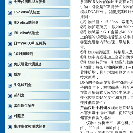
免费代测ELISA服务
参加PCR反应的物质主要有五种
引物：引物是PCR特异性反应
模板DNA序列， 就能按其设
TSZ elisa试剂盒
原则：
①引物长度： 15-30bp，常用为
RD elisa试剂盒
②引物扩增跨度： 以200-50
③引物碱基：G+C含量以40-
IBL elisa试剂盒
上的嘌呤或嘧啶核苷酸的成串
④避免引物内部出现二级结构，
日本WAKO和光纯药
带。
⑤引物3'端的碱基，特别是末
*原时间试剂
⑥引物中有或能加上合适的酶切
⑦引物的特异性：引物应与核
免疫组化代测服务
引物量：每条引物的浓度0.1～
异性扩增，且可增加引物之间
质粒
技术原理：
DNA的半保留复制是生物进化
生化试剂盒
子的参与下，根据碱基互补配
在聚合酶链式反应实验中发现
试剂盒
变化控制DNA的变性和复性，并
变性低温复性）
蛋白质生物学
产品仅用于科研
发现耐热DNA
不需要每个循环加酶，使PCR
对照品
储需要自备的器材：
1．仪器：分析天平、离心机、荧光
生理生化检测试剂盒
µL、200 µL、1000 µL）。