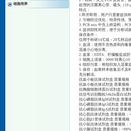
2．耗材：荧光 PCR 反应管、
细胞培养
处理的灭菌离心管、吸头（10 µL
特点：
1.即开即用，用户只需要提供样
2. 引物经过优化，特异性强。预期
3. PCR mix 中含上样染料，
4. 提供阳性对照，便于分析试
保存条件：
仅用于科研14℃或－20℃样
1. 血清：使用不含热原和内毒
迅速小心地分离。
2. 血浆：EDTA、柠檬酸盐或肝
3. 细胞上清液：3000 转离心
4. 组织匀浆：将组织加入适量盐
5. 保存：如果样本收集后不
充分解冻。
抗血小板抗体试剂盒 质量规格：>98
抗血小板抗体试剂盒 质量规格：>9
抗胸腺细胞球蛋白试剂盒 质量规格
抗信号识别颗粒54kDa蛋白试剂盒
抗心磷脂抗体IgM试剂盒 质量规格：
抗心磷脂抗体IgG试剂盒 质量规格：
抗心磷脂抗体IgA试剂盒 质量规格
抗心肌抗体试剂盒 质量规格：>99%
抗心肌β1受体试剂盒 质量规格：>
抗小鼠抗体试剂盒 质量规格：>95
抗小脑试剂盒 质量规格：>98%,B