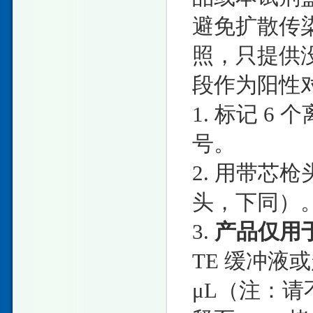
避免扩散传
照，只提供没
段作为阳性
1. 标记 6 
号。
2. 用带芯枪
头，下同）
3.
产品仅用
TE 缓冲液或
μL（注：