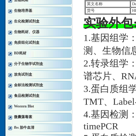
生物耗材
英文名称
De
生物培养基
货号
HE
实验外包
生化检测试剂盒
生物耗材、仪器
1.基因组学
免疫组化试剂盒
测、生物信
BD耗材
2.转录组学：
分子生物学试剂盒
谱芯片、RNA
放免试剂盒
金标法检测试剂盒
3.蛋白质组学：
食品检测试剂盒
TMT、Label
Western Blot
4.基因检测：D
微囊藻毒素
timePCR
fbs 胎牛血清