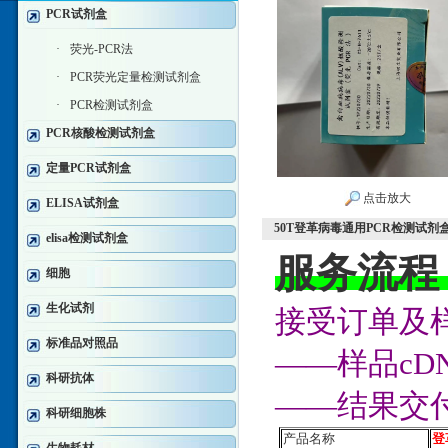
PCR试剂盒
·
荧光-PCR法
·
PCR荧光定量检测试剂盒
·
PCR检测试剂盒
PCR核酸检测试剂盒
定量PCR试剂盒
点击放大
ELISA试剂盒
50T登革病毒通用PCR检测试剂
elisa检测试剂盒
服务流程
细胞
生化试剂
接受订单及样
标准品对照品
——样品c
科研抗体
——结果交
科研细胞株
产品名称
登