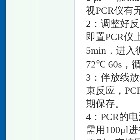
视PCR仪
2：调整好
即置PCR仪
5min，进入循
72℃ 60s，
3：伴放线放
束反应，PC
期保存。
4：PCR的
需用100μ