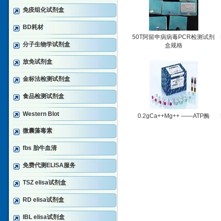
免疫组化试剂盒
BD耗材
50T阿留申病病毒PCR检测试剂
分子生物学试剂盒
盒规格
放免试剂盒
金标法检测试剂盒
食品检测试剂盒
Western Blot
0.2gCa++Mg++ ——ATP酶
微囊藻毒素
fbs 胎牛血清
免费代测ELISA服务
TSZ elisa试剂盒
RD elisa试剂盒
IBL elisa试剂盒