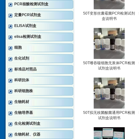
PCR核酸检测试剂盒
50T变形丝囊霉菌PCR检测试剂
定量PCR试剂盒
盒说明书
ELISA试剂盒
elisa检测试剂盒
细胞
生化试剂
50T嗜吞噬细胞无浆体PCR检测
试剂盒说明书
标准品对照品
科研抗体
科研细胞株
生物耗材
生物培养基
50T拟无枝菌酸菌通用PCR检测
试剂盒说明书
生化检测试剂盒
生物耗材、仪器