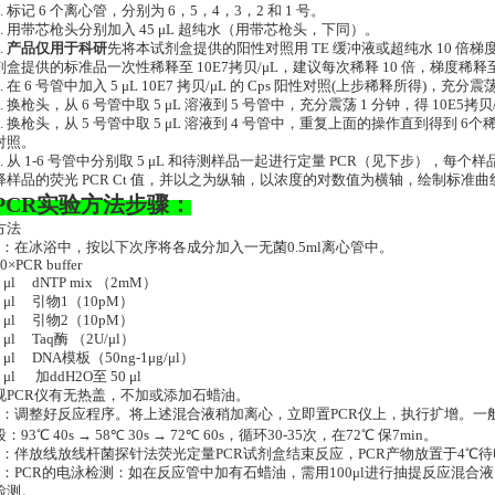
1. 标记 6 个离心管，分别为 6，5，4，3，2 和 1 号。
2. 用带芯枪头分别加入 45 μL 超纯水（用带芯枪头，下同）。
.
产品仅用于科研
先将本试剂盒提供的阳性对照用 TE 缓冲液或超纯水 10 倍梯度
剂盒提供的标准品一次性稀释至 10E7拷贝/μL，建议每次稀释 10 倍，梯度稀释至 1
4. 在 6 号管中加入 5 μL 10E7 拷贝/μL 的 Cps 阳性对照(上步稀释所得)，充分震
5. 换枪头，从 6 号管中取 5 μL 溶液到 5 号管中，充分震荡 1 分钟，得 10E5拷
6. 换枪头，从 5 号管中取 5 μL 溶液到 4 号管中，重复上面的操作直到得到 6
对照。
8. 从 1-6 号管中分别取 5 μL 和待测样品一起进行定量 PCR（见下步），每个
释样品的荧光 PCR Ct 值，并以之为纵轴，以浓度的对数值为横轴，绘制标准曲
PCR实验方法步骤：
方法
1：在冰浴中，按以下次序将各成分加入一无菌0.5ml离心管中。
10×PCR buffer
5 μl dNTP mix （2mM）
4 μl 引物1（10pM）
2 μl 引物2（10pM）
2 μl Taq酶 （2U/μl）
1 μl DNA模板（50ng-1μg/μl）
1 μl 加ddH2O至 50 μl
视PCR仪有无热盖，不加或添加石蜡油。
2：调整好反应程序。将上述混合液稍加离心，立即置PCR仪上，执行扩增。一般：
段：93℃ 40s → 58℃ 30s → 72℃ 60s，循环30-35次，在72℃ 保7min。
3：伴放线放线杆菌探针法荧光定量PCR试剂盒结束反应，PCR产物放置于4℃待
4：PCR的电泳检测：如在反应管中加有石蜡油，需用100μl进行抽提反应混合液
检测。