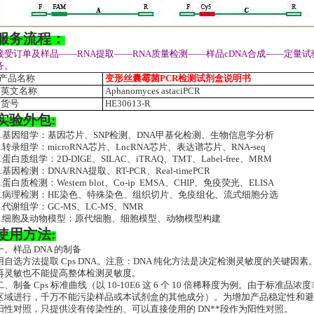
服务流程：
接受订单及样品——RNA提取——RNA质量检测——样品cDNA合成——定量
务。
产品名称
变形丝囊霉菌PCR检测试剂盒说明书
英文名称
Aphanomyces astaciPCR
货号
HE30613-R
实验外包:
1.基因组学：基因芯片、SNP检测、DNA甲基化检测、生物信息学分析
2.转录组学：microRNA芯片、LncRNA芯片、表达谱芯片、RNA-seq
3.蛋白质组学：2D-DIGE、SILAC、iTRAQ、TMT、Label-free、MRM
4.基因检测：DNA/RNA提取、RT-PCR、Real-timePCR
5.蛋白质检测：Western blot、Co-ip EMSA、CHIP、免疫荧光、ELISA
6.病理检测：HE染色、特殊染色、组织切片、免疫组化、流式细胞分选
7.代谢组学：GC-MS、LC-MS、NMR
8.细胞及动物模型：原代细胞、细胞模型、动物模型构建
使用方法:
一、样品 DNA 的制备
用自选方法提取 Cps DNA。注意：DNA 纯化方法是决定检测灵敏度的关键因素
再灵敏也不能提高整体检测灵敏度。
二、制备 Cps 标准曲线（以 10-10E6 这 6 个 10 倍稀释度为例。由于标
区域进行，千万不能污染样品或本试剂盒的其他成分）。为增加产品稳定性和避
阳性对照，只提供没有传染性的、可以直接使用的 DN**段作为阳性对照。