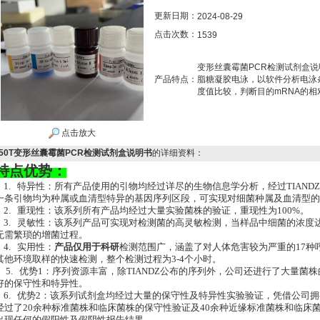
更新日期：
2024-08-29
点击次数：
1539
变形丝囊霉菌PCR检测试剂盒说
产品特点：
脂糖凝胶电泳，以软件分析电泳
度值比较，判断目的mRNA的相
点击放大
50T变形丝囊霉菌PCR检测试剂盒说明书
的详细资料：
特点优势：
1. 特异性：所有产品使用的引物均经过详尽的生物信息学分析，经过TIAN
一条引物均为种属或血清型特异的基因序列区段，可实现对细菌种属及血清型的特
2. 重现性：该系列所有产品均经过大量实验菌株的验证，重现性为100%。
3. 灵敏性：该系列产品可实现对检测菌的高灵敏检测，当样品中细菌的浓度达到1
无需繁琐的增菌过程。
4. 实用性：
产品仅用于科研
检测范围广，涵盖了对人体危害较为严重的17种
其他环境取样的快速检测，整个检测过程为3-4个小时。
5. 优势1：序列资源丰富，除TIANDZ公布的序列外，公司还进行了大量
好的保守性和特异性。
6. 优势2：该系列试剂盒均经过大量的保守性及特异性实验验证，凭借公司
经过了20余种标准菌株和临床菌株的保守性验证及40余种近缘标准菌株和临床