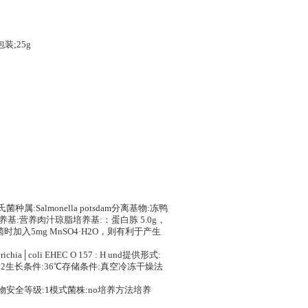
包装;25g
氏菌种属:Salmonella potsdam分离基物:冻鸭
基:营养肉汁琼脂培养基:：蛋白胨 5.0g，
芽孢杆菌时加入5mg MnSO4·H2O，则有利于产生
hia│coli EHEC O 157 : H und提供形式:
02生长条件:36℃存储条件:真空冷冻干燥法
供形式:冻干物安全等级:1模式菌株:no培养方法培养