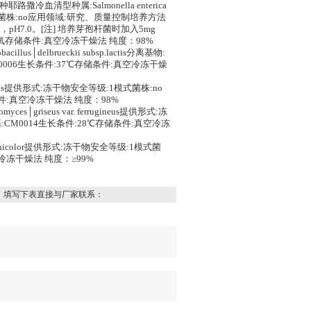
氏菌肠亚种耶路撒冷血清型种属:Salmonella enterica
等级:2模式菌株:no应用领域:研究、质量控制培养方法
.0L，pH7.0。[注] 培养芽孢杆菌时加入5mg
，好氧存储条件:真空冷冻干燥法 纯度：98%
llus│delbrueckii subsp.lactis分离基物:
006生长条件:37℃存储条件:真空冷冻干燥
livorans提供形式:冻干物安全等级:1模式菌株:no
件:真空冷冻干燥法 纯度：98%
ces│griseus var. ferrugineus提供形式:冻
CM0014生长条件:28℃存储条件:真空冷冻
salmonicolor提供形式:冻干物安全等级:1模式菌
空冷冻干燥法 纯度：≥99%
，填写下表直接与厂家联系：