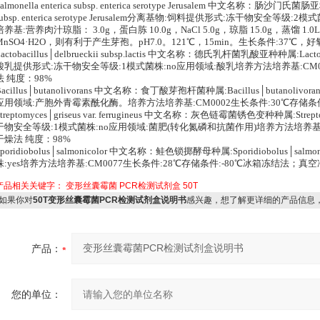
Salmonella enterica subsp. enterica serotype Jerusalem 中文名称：肠沙门
subsp. enterica serotype Jerusalem分离基物:饲料提供形式:冻干物安全
培养基:营养肉汁琼脂： 3.0g，蛋白胨 10.0g，NaCl 5.0g，琼脂 15.0g，蒸馏 1
MnSO4·H2O，则有利于产生芽孢。pH7.0。121℃，15min。生长条件:37℃
actobacillus│delbrueckii subsp.lactis 中文名称：德氏乳杆菌乳酸亚种种属:Lactobaci
酸乳提供形式:冻干物安全等级:1模式菌株:no应用领域:酸乳培养方法培养基:CM0
法 纯度：98%
Bacillus│butanolivorans 中文名称：食丁酸芽孢杆菌种属:Bacillus│butano
应用领域:产胞外青霉素酰化酶。培养方法培养基:CM0002生长条件:30℃存储条
Streptomyces│griseus var. ferrugineus 中文名称：灰色链霉菌锈色变种种属:Streptomy
干物安全等级:1模式菌株:no应用领域:菌肥(转化氮磷和抗菌作用)培养方法培养基:
干燥法 纯度：98%
Sporidiobolus│salmonicolor 中文名称：鲑色锁掷酵母种属:Sporidiobolus│
株:yes培养方法培养基:CM0077生长条件:28℃存储条件:-80℃冰箱冻结法；真
产品相关关键字：
变形丝囊霉菌
PCR检测试剂盒
50T
如果你对
50T变形丝囊霉菌PCR检测试剂盒说明书
感兴趣，想了解更详细的产品信息
产品：
您的单位：