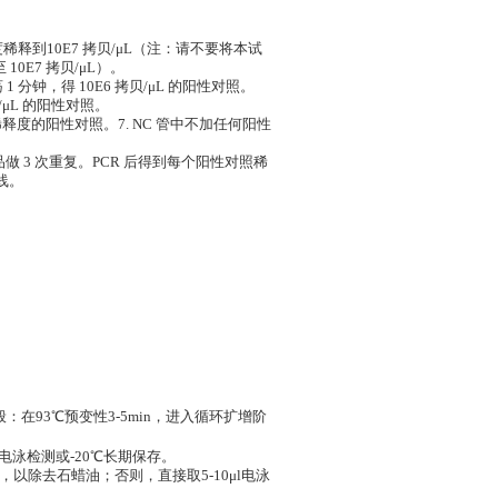
稀释到10E7 拷贝/μL（注：请不要将本试
0E7 拷贝/μL）。
荡 1 分钟，得 10E6 拷贝/μL 的阳性对照。
贝/μL 的阳性对照。
个稀释度的阳性对照。7. NC 管中不加任何阳性
样品做 3 次重复。PCR 后得到每个阳性对照稀
线。
在93℃预变性3-5min，进入循环扩增阶
电泳检测或-20℃长期保存。
，以除去石蜡油；否则，直接取5-10μl电泳