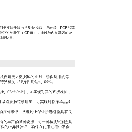
明书实验步骤包括RNA提取、反转录、PCR和琼
条带的灰度值（IOD值），通过与内参基因的灰
对表达量。
DZ及自建庞大数据库的比对，确保所用的每
异检测，特异性均达到100%。
03cfu/ml时，可实现对其的直接检测，
呼吸道及肠道致病菌，可实现对临床样品及
菌株的序列破译，从理论上保证所选引物具有良
拥有的丰富的菌种资源，每一种检测试剂盒均
菌株的特异性验证，确保在使用过程中不会