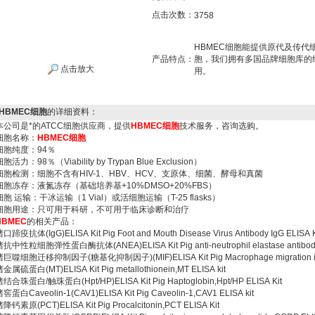
点击次数：
3758
HBMEC细胞能提供原代及传
产品特点：
胞，我们拥有多国品牌细胞库的
点击放大
用。
HBMEC细胞
的详细资料：
本公司是*的ATCC细胞供应商，提供
HBMEC细胞
技术服务，咨询选购。
细胞名称：
HBMEC细胞
细胞纯度：94％
胞活力：98％（Viability by Trypan Blue Exclusion）
细胞检测：细胞不含有HIV-1、HBV、HCV、支原体、细菌、酵母和真菌
细胞冻存：液氮冻存（基础培养基+10%DMSO+20%FBS）
细胞 运输：干冰运输（1 Vial）或活细胞运输（T-25 flasks）
细胞用途：只可用于科研，不可用于临床诊断和治疗
HBMEC
的相关产品：
口蹄疫抗体(IgG)ELISA Kit Pig Foot and Mouth Disease Virus Antibody IgG ELISA K
抗中性粒细胞弹性蛋白酶抗体(ANEA)ELISA Kit Pig anti-neutrophil elastase antibody
巨噬细胞迁移抑制因子(糖基化抑制因子)(MIF)ELISA Kit Pig Macrophage migration inhibit
金属硫蛋白(MT)ELISA Kit Pig metallothionein,MT ELISA kit
结合珠蛋白/触珠蛋白(Hpt/HP)ELISA Kit Pig Haptoglobin,Hpt/HP ELISA Kit
窖蛋白Caveolin-1(CAV1)ELISA Kit Pig Caveolin-1,CAV1 ELISA kit
降钙素原(PCT)ELISA Kit Pig Procalcitonin,PCT ELISA Kit