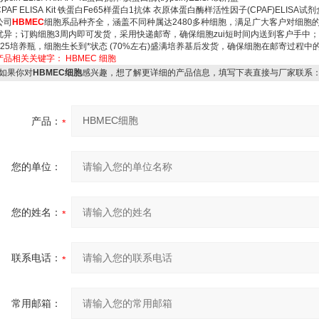
CPAF ELISA Kit 铁蛋白Fe65样蛋白1抗体 衣原体蛋白酶样活性因子(CPAF)ELISA试剂
公司
HBMEC
细胞系品种齐全，涵盖不同种属达2480多种细胞，满足广大客户对细胞
优异；订购细胞3周内即可发货，采用快递邮寄，确保细胞zui短时间内送到客户手中
T25培养瓶，细胞生长到*状态 (70%左右)盛满培养基后发货，确保细胞在邮寄过程中
产品相关关键字：
HBMEC
细胞
如果你对
HBMEC细胞
感兴趣，想了解更详细的产品信息，填写下表直接与厂家联系
产品：
您的单位：
您的姓名：
联系电话：
常用邮箱：