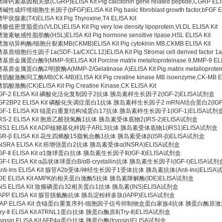
降钙素基因相关肽(CGRP)ELISA Kit Pig calcitonin gene related peptide,CGRP ELIS
碱性成纤维细胞生长因子(bFGF)ELISA Kit Pig basic fibroblast growth factor,bFGF EL
甲状腺素(T4)ELISA Kit Pig Thyroxine,T4 ELISA Kit
极低密度脂蛋白(VLDL)ELISA Kit Pig very low density lipoprotein,VLDL ELISA Kit
激素敏感性脂肪酶(HSL)ELISA Kit Pig hormone sensitive lipase,HSL ELISA Kit
猪激动异构酶/细胞分裂素MB(CKMB)ELISA Kit Pig cytokinin MB,CKMB ELISA Kit
基质细胞衍生因子1a(SDF-1a/CXCL12)ELISA Kit Pig Stromal cell derived factor 1a,
基质金属蛋白酶9(MMP-9)ELISA Kit Porcine matrix metalloproteinase 9,MMP-9 ELI
基质金属蛋白酶2/明胶酶A(MMP-2/Gelatinase A)ELISA Kit Pig matrix metalloproteinas
肌酸激酶同工酶MB(CK-MB)ELISA Kit Pig creatine kinase MB isoenzyme,CK-MB EL
肌酸激酶(CK)ELISA Kit Pig Creatine Kinase,CK ELISA Kit
IGF-2 ELISA Kit 磷酸化活化复制因子2抗体 胰岛素样生长因子2(IGF-2)ELISA试剂盒
IGF2BP2 ELISA Kit 磷酸化失调症蛋白1抗体 胰岛素样生长因子2 mRNA结合蛋白2(IGF
IGF-1 ELISA Kit 锚蛋白重复结构域蛋白17抗体 胰岛素样生长因子1(IGF-1)ELISA试剂
IRS-2 ELISA Kit 胞质乙醛脱氢酶1抗体 胰岛素受体底物2(IRS-2)ELISA试剂盒
IRS1 ELISA Kit ADP核糖基化样因子ARL3抗体 胰岛素受体底物1(IRS1)ELISA试剂盒
ISR-β ELISA Kit 花生四烯酸15脂氧合酶1抗体 胰岛素受体β(ISR-β)ELISA试剂盒
INSRA ELISA Kit 癌增强蛋白2抗体 胰岛素受体α(INSRA)ELISA试剂盒
IGF-Ⅱ ELISA Kit α1微球蛋白抗体 胰岛素生长因子Ⅱ(IGF-Ⅱ)ELISA试剂盒
IGF-Ⅰ ELISA Kit α晶状体球蛋白B/αB-crystallin抗体 胰岛素生长因子Ⅰ(IGF-Ⅰ)ELISA试剂
Anti-Ins ELISA Kit 腺苷A2b受体/神经生长因子1受体抗体 胰岛素抗体(Anti-Ins)ELIS
IDE ELISA Kit AMPK的相关蛋白激酶5抗体 胰岛素降解酶(IDE)ELISA试剂盒
INS ELISA Kit 致瘤磷蛋白32相关蛋白1抗体 胰岛素(INS)ELISA试剂盒
IAPP ELISA Kit 腺苷脱氨酶抗体 胰岛淀粉样多肽(IAPP)ELISA试剂盒
TAP ELISA Kit 含锚蛋白重复序列-细胞因子信号抑制物盒蛋白家族4抗体 胰蛋白酶原激活
Try-Ⅱ ELISA Kit ATRNL1蛋白抗体 胰蛋白酶原Ⅱ(Try-Ⅱ)ELISA试剂盒
rypsin ELISA Kit AFP4a蛋白抗体 胰蛋白酶(trypsin)ELISA试剂盒