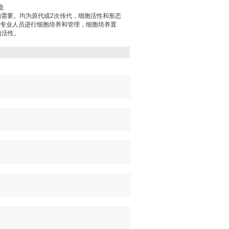
盒
的需要。均为原代或2次传代，细胞活性和形态
；专业人员进行细胞培养和管理，细胞培养置
的活性。
：