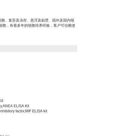
代细胞、复苏及冻存、悬浮及贴壁、国外及国内细
细胞，有着多年的细胞培养经验，客户可信赖使
it
,ANEA ELISA Kit
ory factor,MIF ELISA kit