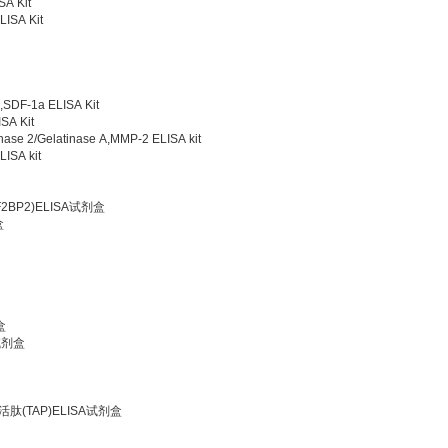
A Kit
ISA Kit
SDF-1a ELISA Kit
SA Kit
e 2/Gelatinase A,MMP-2 ELISA kit
ISA kit
2BP2)ELISA试剂盒
盒
盒
A试剂盒
肽(TAP)ELISA试剂盒