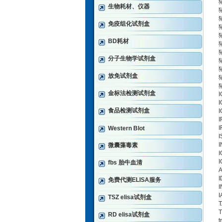
猪
生物耗材、仪器
猪
猪
免疫组化试剂盒
猪
猪
BD耗材
猪
分子生物学试剂盒
猪
猪
放免试剂盒
猪
猪
金标法检测试剂盒
食品检测试剂盒
Western Blot
微囊藻毒素
fbs 胎牛血清
免费代测ELISA服务
TSZ elisa试剂盒
RD elisa试剂盒
t