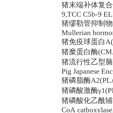
猪末端补体复合物C5b-9
9,TCC C5b-9 EL
猪缪勒管抑制物质/抗
Mullerian horm
猪免疫球蛋白A(IgA)E
猪糜蛋白酶(CMA)ELI
猪流行性乙型脑炎抗体
Pig Japanese En
猪磷脂酶A2(PLA2G1
猪磷酸激酶γ1(PHKG
猪磷酸化乙酰辅酶A羧化酶
CoA catboxylas