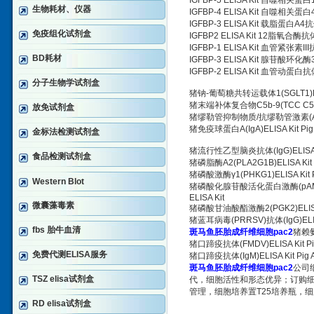
IGFBP-5 ELISA Kit 自噬相
生物耗材、仪器
IGFBP-4 ELISA Kit 自噬相
IGFBP-3 ELISA Kit 载脂蛋
免疫组化试剂盒
IGFBP2 ELISA Kit 12脂氧
IGFBP-1 ELISA Kit 血管紧张
BD耗材
IGFBP-3 ELISA Kit 腺苷酸
IGFBP-2 ELISA Kit 血管动
分子生物学试剂盒
猪钠-葡萄糖共转运载体1(SGLT1)ELISA Ki
猪末端补体复合物C5b-9(TCC C5b-9)ELI
放免试剂盒
猪缪勒管抑制物质/抗缪勒管激素(AMH)ELISA
猪免疫球蛋白A(IgA)ELISA Kit Pig Im
金标法检测试剂盒
猪流行性乙型脑炎抗体(IgG)ELISA Kit Pi
食品检测试剂盒
猪磷脂酶A2(PLA2G1B)ELISA Kit Pi
猪磷酸激酶γ1(PHKG1)ELISA Kit Pi
Western Blot
猪磷酸化腺苷酸活化蛋白激酶(pAMPK)ELISA 
ELISA Kit
微囊藻毒素
猪磷酸甘油酸酯激酶2(PGK2)ELISA Kit 
猪蓝耳病毒(PRRSV)抗体(IgG)ELISA Kit 
fbs 胎牛血清
斑马鱼胚胎成纤维细胞pac2
猪赖氨酰
猪口蹄疫抗体(FMDV)ELISA Kit Pig Fo
免费代测ELISA服务
猪口蹄疫抗体(IgM)ELISA Kit Pig Ant
斑马鱼胚胎成纤维细胞pac2
公司
TSZ elisa试剂盒
代，细胞活性和形态优异；订购细
管理，细胞培养置T25培养瓶，细
RD elisa试剂盒