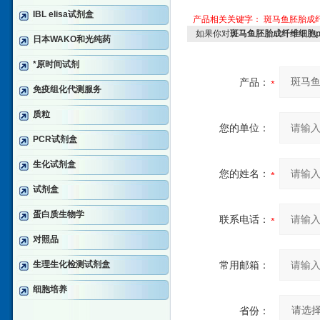
IBL elisa试剂盒
产品相关关键字：
斑马鱼胚胎成
如果你对
斑马鱼胚胎成纤维细胞p
日本WAKO和光纯药
*原时间试剂
产品：
免疫组化代测服务
质粒
您的单位：
PCR试剂盒
生化试剂盒
您的姓名：
试剂盒
蛋白质生物学
联系电话：
对照品
生理生化检测试剂盒
常用邮箱：
细胞培养
省份：