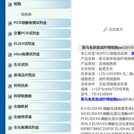
细胞
细胞株
·
PCR核酸检测试剂盒
点击放大
定量PCR试剂盒
ELISA试剂盒
斑马鱼胚胎成纤维细胞pac2
的详
本公司是*的ATCC细胞供应商，
elisa检测试剂盒
产品名称：斑马鱼胚胎成纤维细胞p
产品类别：其他细胞系
生化试剂
生长特性：贴壁生长
培养体系：L15+10%FBS 无二
标准品对照品
细胞形态：成纤维细胞样
冻存条件：无血清细胞冻存液
科研抗体
规格：1×10^6cells/T25培养瓶
货号：YS-01X8564
科研细胞株
斑马鱼胚胎成纤维细胞pac2
的相
生物耗材
ICA ELISA Kit 磷酸化雄激素受
IAA ELISA Kit 磷酸化蛋白激酶A
生物培养基
PI ELISA Kit 磷酸化蛋白激酶B抗
INSL3 ELISA Kit 磷酸化活化
生化检测试剂盒
IGFBP7/MAC25/PSF ELISA