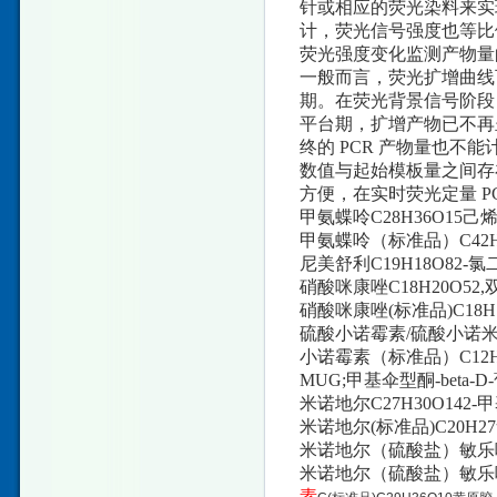
针或相应的荧光染料来实
计，荧光信号强度也等比
荧光强度变化监测产物量
一般而言，荧光扩增曲线
期。在荧光背景信号阶段
平台期，扩增产物已不再
终的 PCR 产物量也不
数值与起始模板量之间存
方便，在实时荧光定量 P
甲氨蝶呤C28H36O15己
甲氨蝶呤（标准品）C42H7
尼美舒利C19H18O82-氯二苯
硝酸咪康唑C18H20O52
硝酸咪康唑(标准品)C18H
硫酸小诺霉素/硫酸小诺米
小诺霉素（标准品）C12
MUG;甲基伞型酮-beta-D
米诺地尔C27H30O142-
米诺地尔(标准品)C20H27
米诺地尔（硫酸盐）敏乐啶C2
米诺地尔（硫酸盐）敏乐啶(
素