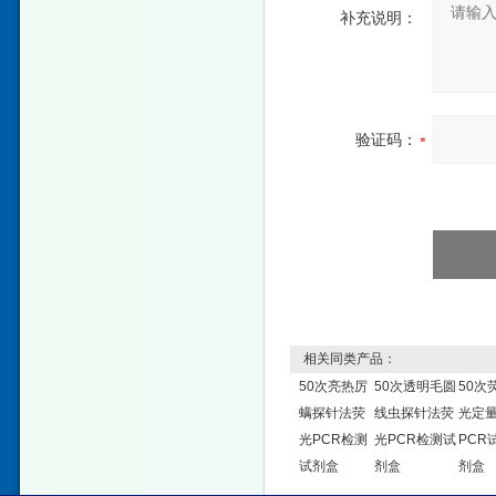
补充说明：
验证码：
相关同类产品：
50次亮热厉
50次透明毛圆
50次
螨探针法荧
线虫探针法荧
光定
光PCR检测
光PCR检测试
PCR
试剂盒
剂盒
剂盒