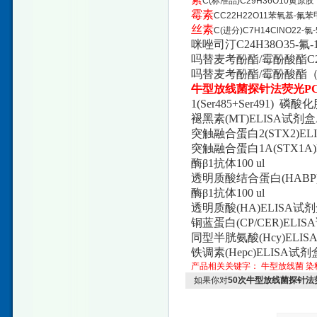
C(标准品)C29H36O10黄原胶
霉素
CC22H22O11苯氧基-氟苯
丝素
C(进分)C7H14ClNO22-氯
咪唑司汀C24H38O35-氟-
吗替麦考酚酯/霉酚酸酯C21
吗替麦考酚酯/霉酚酸酯（标准
牛型放线菌探针法荧光P
1(Ser485+Ser491)
褪黑素(MT)ELISA试剂盒A
突触融合蛋白2(STX2)EL
突触融合蛋白1A(STX1A)E
酶β1抗体100 ul
透明质酸结合蛋白(HABP)EL
酶β1抗体100 ul
透明质酸(HA)ELISA试剂
铜蓝蛋白(CP/CER)ELISA试剂
同型半胱氨酸(Hcy)ELISA试剂
铁调素(Hepc)ELISA试剂盒
产品相关关键字：
牛型放线菌
染
如果你对
50次牛型放线菌探针法