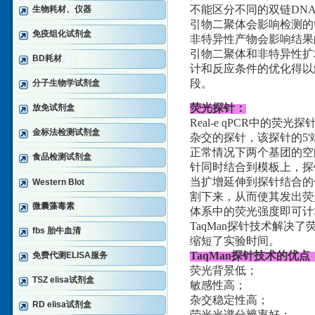
不能区分不同的双链DN
生物耗材、仪器
引物二聚体会影响检测的
免疫组化试剂盒
非特异性产物会影响结果
引物二聚体和非特异性扩增问题
BD耗材
计和反应条件的优化得以解决。
段。
分子生物学试剂盒
荧光探针：
放免试剂盒
Real-e qPCR中的
金标法检测试剂盒
杂交的探针，该探针的5'
正常情况下两个基团的空
食品检测试剂盒
针同时结合到模板上，探
当扩增延伸到探针结合的位
Western Blot
割下来，从而使其发出荧
微囊藻毒素
体系中的荧光强度即可计
TaqMan探针技术解
fbs 胎牛血清
缩短了实验时间。
TaqMan探针技术的优点
免费代测ELISA服务
荧光背景低；
TSZ elisa试剂盒
敏感性高；
杂交稳定性高；
RD elisa试剂盒
荧光光谱分辨率好；