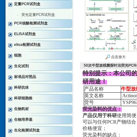
定量PCR试剂盒
荧光定量PCR试剂盒
·
PCR核酸检测试剂盒
ELISA试剂盒
elisa检测试剂盒
细胞
点击放大
50次牛型放线菌探针法荧光PC
生化试剂
特别提示：本公司
标准品对照品
研用途！
科研抗体
产品名称
牛型放
英文名称
Actinom
科研细胞株
货号
YSP96
荧光染料的优点：
生物耗材
产品仅用于科研
使用简便
生物培养基
可以与任何PCR产物结合
价格便宜；
生化检测试剂盒
荧光染料的缺点：