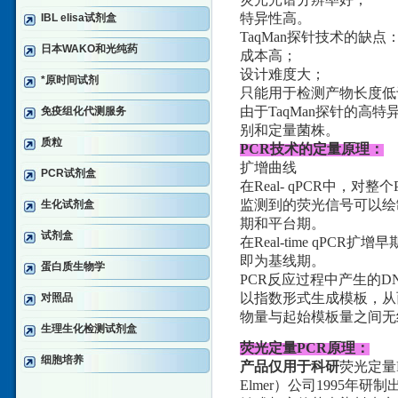
特异性高。
IBL elisa试剂盒
TaqMan探针技术的缺点
日本WAKO和光纯药
成本高；
设计难度大；
*原时间试剂
只能用于检测产物长度低于
由于TaqMan探针的高
免疫组化代测服务
别和定量菌株。
质粒
PCR技术的定量原理：
扩增曲线
PCR试剂盒
在Real- qPCR中
监测到的荧光信号可以绘
生化试剂盒
期和平台期。
试剂盒
在Real-time qP
即为基线期。
蛋白质生物学
PCR反应过程中产生的
以指数形式生成模板，从
对照品
物量与起始模板量之间无
生理生化检测试剂盒
荧光定量PCR原理：
细胞培养
产品仅用于科研
荧光定量PC
Elmer）公司1995