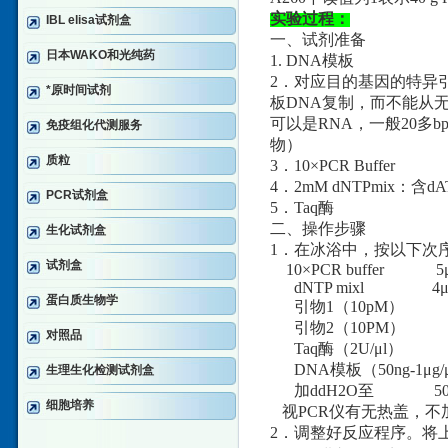
实验过程：
IBL elisa试剂盒
一、试剂准备
日本WAKO和光纯药
1. DNA模板
2．对应目的基因的特异
*原时间试剂
板DNA复制，而不能从
可以是RNA，一般20
免疫组化代测服务
物）
质粒
3．10×PCR Buffer
4．2mM dNTPmix：含d
PCR试剂盒
5．Taq酶
二、操作步骤
生化试剂盒
1．在冰浴中，按以下次序
试剂盒
10×PCR buffer 5μ
dNTP mixl 4μ
蛋白质生物学
引物1（10pM） 
引物2（10PM） 
对照品
Taq酶（2U/μl） 1
DNA模板（50ng-1μg/μl
生理生化检测试剂盒
加ddH2O至 50 
细胞培养
视PCR仪有无热盖，不
2．调整好反应程序。将上