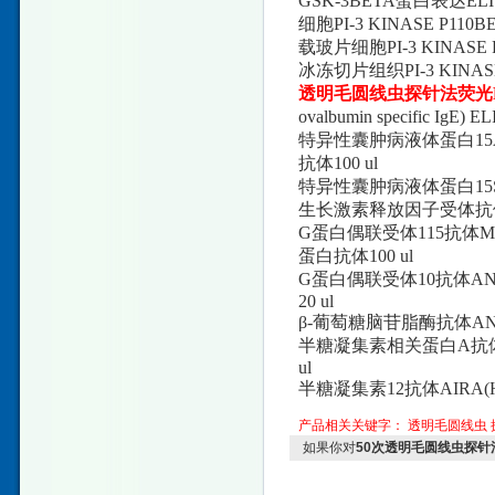
GSK-3BETA蛋白表达ELI
细胞PI-3 KINASE P11
载玻片细胞PI-3 KINASE
冰冻切片组织PI-3 KINAS
透明毛圆线虫探针法荧光
ovalbumin specific Ig
特异性囊肿病液体蛋白15AFA/sno
抗体100 ul
特异性囊肿病液体蛋白15SLE(Hum
生长激素释放因子受体抗体GM1(Hu
G蛋白偶联受体115抗体MAG Ab(H
蛋白抗体100 ul
G蛋白偶联受体10抗体ANGA(Hu
20 ul
β-葡萄糖脑苷脂酶抗体ANA(Hum
半糖凝集素相关蛋白A抗体Apo A1
ul
半糖凝集素12抗体AIRA(Human
产品相关关键字：
透明毛圆线虫
如果你对
50次透明毛圆线虫探针