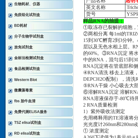
产品名称
透明
生物耗材、仪器
英文名称
Tricho
货号
YSP9
免疫组化试剂盒
样品RNA的抽提：
BD耗材
①取冻存已裂解的细胞，
②两相分离 每1ml的TR
分子生物学试剂盒
15到30℃孵育2到3分钟
层以及无色水相上层。R
放免试剂盒
的60%。③RNA沉淀 
金标法检测试剂盒
中的RNA，混匀后15到3
RNA沉淀将在管底部和
食品检测试剂盒
④RNA清洗 移去上清液，
DEPCH2O配制），清洗
Western Blot
⑤RNA干燥 小心吸去大
微囊藻毒素
⑥溶解RNA沉淀 溶解R
RNA溶液保存于-80℃待
fbs 胎牛血清
2 RNA质量检测
1）紫外吸收法测定
免费代测ELISA服务
先用稀释用的TE溶液将分
TSZ elisa试剂盒
光光度计260nm和280
① 浓度测定
RD elisa试剂盒
A260下读值为1表示40 g 