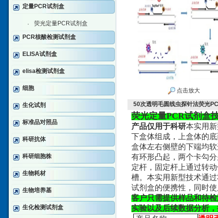
定量PCR试剂盒
荧光定量PCR试剂盒
·
PCR核酸检测试剂盒
ELISA试剂盒
elisa检测试剂盒
细胞
点击放大
50次透明毛圆线虫探针法荧光P
生化试剂
荧光定量PCR试剂盒
标准品对照品
产品仅用于科研
本实用新
下盒体组成，上盒体的底
科研抗体
盒体左右侧壁的下端均软
科研细胞株
有环形凸起，两个卡勾分
定杆，固定杆上通过转动
生物耗材
槽。本实用新型技术通过
试剂盒的便携性，同时使
生物培养基
客户只需提供样品和待检
生化检测试剂盒
实验以及后续数据分析，