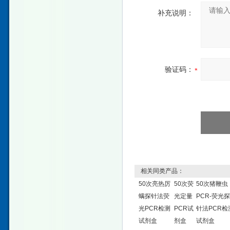
补充说明：
验证码：
相关同类产品：
50次亮热厉
50次荧
50次猪鞭虫
螨探针法荧
光定量
PCR-荧光探
光PCR检测
PCR试
针法PCR检
试剂盒
剂盒
试剂盒