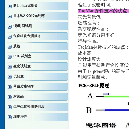
缩短了实验时间。
IBL elisa试剂盒
TaqMan探针技术的优点
日本WAKO和光纯药
荧光背景低；
敏感性高；
*原时间试剂
杂交稳定性高；
荧光光谱分辨率好；
免疫组化代测服务
特异性高。
质粒
TaqMan探针技术的缺点
成本高；
PCR试剂盒
设计难度大；
只能用于检测产物长度低于
生化试剂盒
由于TaqMan探针的高
试剂盒
别和定量菌株。
蛋白质生物学
对照品
生理生化检测试剂盒
细胞培养