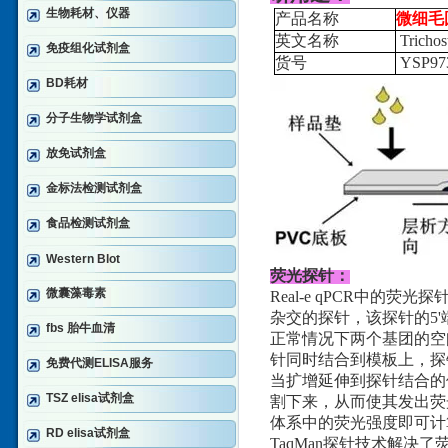
生物耗材、仪器
产品名称
微细毛
英文名称
Trichos
免疫组化试剂盒
货号
YSP97
BD耗材
分子生物学试剂盒
放免试剂盒
金标法检测试剂盒
食品检测试剂盒
Western Blot
荧光探针：
微囊藻毒素
Real-e qPCR中的
杂交的探针，该探针的5'
fbs 胎牛血清
正常情况下两个基团的空
针同时结合到模板上，探
免费代测ELISA服务
当扩增延伸到探针结合的位
TSZ elisa试剂盒
割下来，从而使其发出荧
体系中的荧光强度即可计
RD elisa试剂盒
TaqMan探针技术解