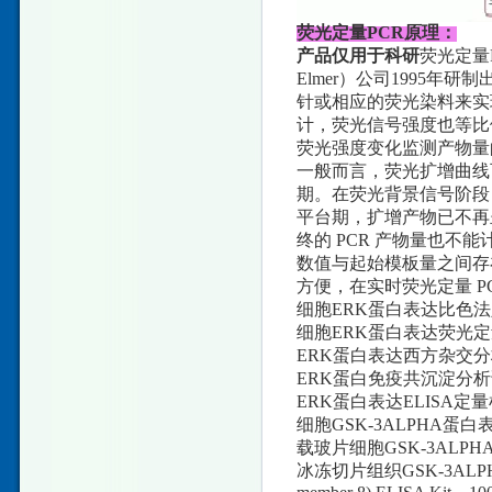
荧光定量PCR原理：
产品仅用于科研
荧光定量PC
Elmer）公司1995
针或相应的荧光染料来实
计，荧光信号强度也等比
荧光强度变化监测产物量
一般而言，荧光扩增曲线
期。在荧光背景信号阶段
平台期，扩增产物已不再
终的 PCR 产物量也不
数值与起始模板量之间存
方便，在实时荧光定量 P
细胞ERK蛋白表达比色法定量检
细胞ERK蛋白表达荧光定量检测
ERK蛋白表达西方杂交分析试剂盒
ERK蛋白免疫共沉淀分析试剂盒 
ERK蛋白表达ELISA定量检测
细胞GSK-3ALPHA蛋白表
载玻片细胞GSK-3ALPHA蛋
冰冻切片组织GSK-3ALPHA