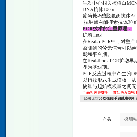
生发中心相关核蛋白MCM3抗体cmD
DNA抗体100 ul
葡萄糖-6酸脱氢酶抗体ACAST-D IV 
抗钙蛋白酶抑素抗体20 u
PCR技术的定量原理：
扩增曲线
在Real- qPCR中
监测到的荧光信号可以绘
期和平台期。
在Real-time qP
即为基线期。
PCR反应过程中产生的
以指数形式生成模板，从
物量与起始模板量之间无
产品相关关键字：
微细毛圆线虫
如果你对
50次微细毛圆线虫探针
产品：