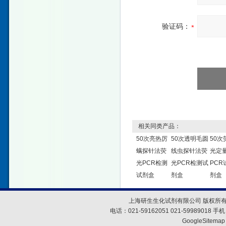
验证码：
相关同类产品：
50次亮热厉
50次透明毛圆
50次
螨探针法荧
线虫探针法荧
光定
光PCR检测
光PCR检测试
PCR
试剂盒
剂盒
剂盒
上海研生生化试剂有限公司 版权所有
电话：021-59162051 021-59989018
GoogleSitemap