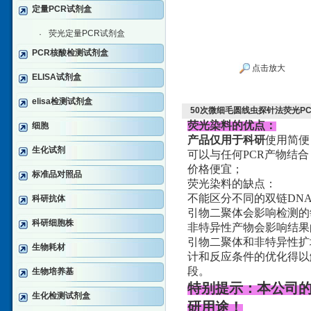
定量PCR试剂盒
荧光定量PCR试剂盒
·
PCR核酸检测试剂盒
点击放大
ELISA试剂盒
elisa检测试剂盒
50次微细毛圆线虫探针法荧光P
荧光染料的优点：
细胞
产品仅用于科研
使用简便
生化试剂
可以与任何PCR产物结合
价格便宜；
标准品对照品
荧光染料的缺点：
不能区分不同的双链DN
科研抗体
引物二聚体会影响检测的
科研细胞株
非特异性产物会影响结果
引物二聚体和非特异性扩增问题
生物耗材
计和反应条件的优化得以解决。
段。
生物培养基
特别提示：本公司
生化检测试剂盒
研用途！