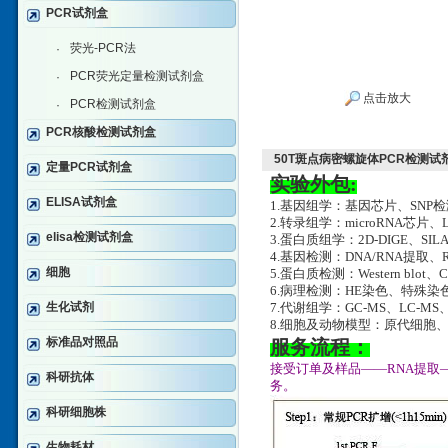
PCR试剂盒
荧光-PCR法
·
PCR荧光定量检测试剂盒
·
点击放大
PCR检测试剂盒
·
PCR核酸检测试剂盒
50T斑点病密螺旋体PCR检测试
定量PCR试剂盒
实验外包:
ELISA试剂盒
1.基因组学：基因芯片、SNP
2.转录组学：microRNA芯片、
elisa检测试剂盒
3.蛋白质组学：2D-DIGE、SILA
4.基因检测：DNA/RNA提取、RT-
细胞
5.蛋白质检测：Western blot、
6.病理检测：HE染色、特殊
生化试剂
7.代谢组学：GC-MS、LC-MS
8.细胞及动物模型：原代细胞
标准品对照品
服务流程：
接受订单及样品——RNA提取
科研抗体
务。
科研细胞株
生物耗材