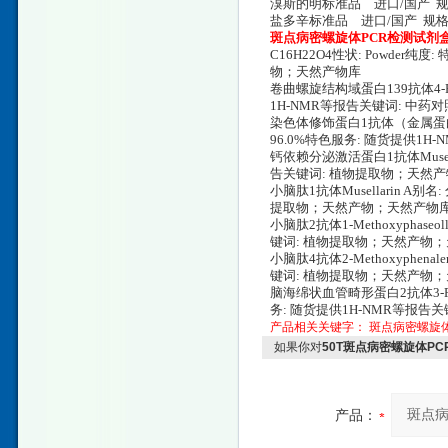
溴斯的明标准品 进口/国产 规格: 101
盐多辛标准品 进口/国产 规格: 58560 
斑点病密螺旋体PCR检测试剂
C16H22O4性状: Powde
物；天然产物库
卷曲螺旋结构域蛋白139抗体4-Preny
1H-NMR等报告关键词: 中
染色体修饰蛋白1抗体（金属蛋白酶1）Hyd
96.0%特色服务: 随货提供
钙依赖分泌激活蛋白1抗体Musellac
告关键词: 植物提取物；天然
小脑肽1抗体Musellarin A别名
提取物；天然产物；天然产物
小脑肽2抗体1-Methoxyphaseo
键词: 植物提取物；天然产物
小脑肽4抗体2-Methoxyphenal
键词: 植物提取物；天然产物
脑海绵状血管畸形蛋白2抗体3-Phenyl-
务: 随货提供1H-NMR等报
产品相关关键字：
斑点病密螺旋
如果你对
50T斑点病密螺旋体P
产品：