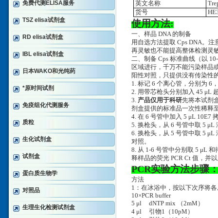
免费代测ELISA服务
英文名称
Tre
货号
HE3
TSZ elisa试剂盒
使用方法:
一、样品 DNA 的制备
RD elisa试剂盒
用自选方法提取 Cps DNA。
再灵敏也不能提高整体检测灵
IBL elisa试剂盒
二、制备 Cps 标准曲线（以 
区域进行，千万不能污染样品
日本WAKO和光纯药
阳性对照，只提供没有传染性的
1. 标记 6 个离心管，分别为 6，
*原时间试剂
2. 用带芯枪头分别加入 45 
3.
产品仅用于科研
先将本试剂盒
免疫组化代测服务
剂盒提供的标准品一次性稀释至 10
4. 在 6 号管中加入 5 μL 10
质粒
5. 换枪头，从 6 号管中取 5 μ
6. 换枪头，从 5 号管中取 5
生化试剂盒
对照。
8. 从 1-6 号管中分别取 5
试剂盒
释样品的荧光 PCR Ct 值
PCR实验方法步骤
蛋白质生物学
方法
1：在冰浴中，按以下次序将各
对照品
10×PCR buffer
5 μl dNTP mix （2mM
生理生化检测试剂盒
4 μl 引物1（10pM