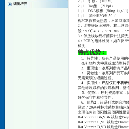
2 μl 引物2（10pM
细胞培养
2 μl Taq酶 （2U/μl）
1 μl DNA模板（50ng-1μg/μl
1 μl 加ddH2O至 50 μl
视PCR仪有无热盖，不加或添
2：调整好反应程序。将上述混合
段：93℃ 40s → 58℃ 30s → 
3：伴放线放线杆菌探针法荧光定
4：PCR的电泳检测：如在反应
检测。
特点优势：
1. 特异性：所有产品使用的
一条引物均为种属或血清型特异
2. 重现性：该系列所有产品
3. 灵敏性：该系列产品可实现
无需繁琐的增菌过程。
4. 实用性：
产品仅用于科研
其他环境取样的快速检测，整个
5. 优势1：序列资源丰富
好的保守性和特异性。
6. 优势2：该系列试剂盒均
经过了20余种标准菌株和临床
出现任何的假阳性及假阴性报
Rat Vitamin B6,VB6 试剂盒Propy
Rat Vitamin C,VC 试剂盒Fluoro
Rat Vitamin D,VD 试剂盒Fluoro