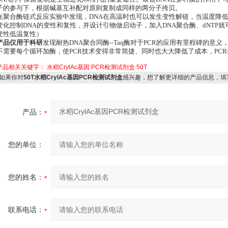
子的参与下，根据碱基互补配对原则复制成同样的两分子挎贝。
在聚合酶链式反应实验中发现，DNA在高温时也可以发生变性解链，当温度降
变化控制DNA的变性和复性，并设计引物做启动子，加入DNA聚合酶、dNTP就
变性低温复性）
产品仅用于科研
发现耐热DNA聚合同酶--Taq酶对于PCR的应用有里程碑的意
不需要每个循环加酶，使PCR技术变得非常简捷、同时也大大降低了成本，PC
产品相关关键字：
水稻CrylAc基因
PCR检测试剂盒
50T
如果你对
50T水稻CrylAc基因PCR检测试剂盒
感兴趣，想了解更详细的产品信息，填
产品：
您的单位：
您的姓名：
联系电话：