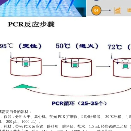
储需要自备的器材：
1．仪器：分析天平、离心机、荧光 PCR 扩增仪、组织研磨器、-20 ℃冰箱、可调
µL、200 µL、1000 µL）。
2．耗材：荧光 PCR 反应管、眼科剪、眼科镊、盐水、1.5 mL 经焦碳酸二乙酯（