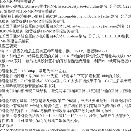
1H-NMR等报告关键词:
葡萄糖-6-磷酶3/G6Pase-β抗体N,N'-Bis(acetoacetyl)-o-toluidine别名: 分子式: 
务: 随货提供1H-NMR等报告关键词:
α葡萄糖苷酶/溶酶体α-葡糖苷酶抗体trabromobisphenol A diallyl ether别名: 分子式:
色服务: 随货提供1H-NMR等报告关键词:
生长因子受体结合蛋白2相关蛋白3抗体1,3-Bis(4-aminophenoxy)benzene别名: 分子
98.0%特色服务: 随货提供1H-NMR等报告关键词:
生长因子受体结合蛋白2相关蛋白4抗体Clorofene别名: 分子式: C13H11ClO性状: P
NMR等报告关键词:
反应五要素：
参加PCR反应的物质主要有五种即引物、酶、dNTP、模板和Mg2+
引物：引物是PCR特异性反应的关键，PCR 产物的特异性取决于引物与模板D
模板DNA序列， 就能按其设计互补的寡核苷酸链做引物，利用PCR就可将模板
原则：
①引物长度： 15-30bp，常用为20bp左右。
②引物扩增跨度： 以200-500bp为宜，特定条件下可扩增长至10kb的片段。
③引物碱基：G+C含量以40-60%为宜，G+C太少扩增效果不佳，G+C过多易出
上的嘌呤或嘧啶核苷酸的成串排列。
④避免引物内部出现二级结构，避免两条引物间互补，特别是3'端的互补，否
带。
⑤引物3'端的碱基，特别是末及倒数第二个碱基，应严格要求配对，以避免因末
⑥引物中有或能加上合适的酶切位点， 被扩增的靶序列有适宜的酶切位点， 这
⑦引物的特异性：引物应与核酸序列数据库的其它序列无明显同源性。
引物量：每条引物的浓度0.1～1umol或10～100pmol，以低引物量产生所
异性扩增，且可增加引物之间形成二聚体的机会。
技术原理：
DNA的半保留复制是生物进化和传代的重要途径。双链DNA在多种酶的作用下