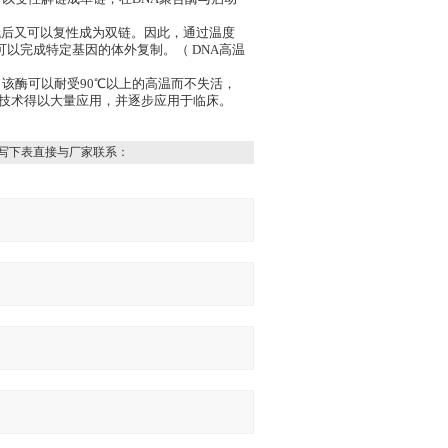
低后又可以复性成为双链。因此，通过温度
可以完成特定基因的体外复制。（ DNA高温
义，该酶可以耐受90℃以上的高温而不失活，
R技术得以大量应用，并逐步应用于临床。
写下表直接与厂家联系：