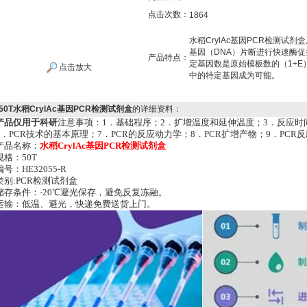
点击次数：
1864
水稻CrylAc基因PCR检测
基因（DNA）片断进行快速酶
产品特点：
定基因数是原始模板数的（1+E
点击放大
中的特定基因成为可能。
50T水稻CrylAc基因PCR检测试剂盒
的详细资料：
产品仅用于科研
注意事项：1．基础程序；2．扩增温度和延伸温度；3．反应时间
6．PCR技术的基本原理；7．PCR的反应动力学；8．PCR扩增产物；9．PC
产品名称：
水稻CrylAc基因PCR检测试剂盒
规格
：50T
编号：HE32055-R
类别:PCR检测试剂盒
储存条件：-20℃避光保存，避免反复冻融。
运输：低温、避光，快递免费送货上门。