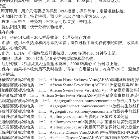
处理的灭菌离心管、吸头（10 µL、200 µL、1000 µL）、灭菌双蒸水。
特点：
1.即开即用，用户只需要提供样品 DNA 模板，操作简单，定量准确快速。
2. 引物经过优化，特异性强。预期的 PCR 产物长度为 560 bp。
3. PCR mix 中含上样染料，PCR 后可以直接上样电泳。
4. 提供阳性对照，便于分析试验结果。
保存条件：
仅用于科研14℃或－20℃样品收集、处理及保存方法
1. 血清：使用不含热原和内毒素的试管，操作过程中避免任何细胞刺激，收集血液后
迅速小心地分离。
2. 血浆：EDTA、柠檬酸盐或肝素抗凝。3000 转离心30 分钟取上清。
3. 细胞上清液：3000 转离心10 分钟去除颗粒和聚合物。
4. 组织匀浆：将组织加入适量盐水捣碎。3000 转离心10 分钟取上清。
5. 保存：如果样本收集后不及时检测，请按一次用量分装，冻存于-20℃，避
充分解冻。
咪酰胺溶液标准物质 1mL African Horse Sickness Virus(AHSV)非洲马
烯唑醇溶液标准物质 1mL African Swine Fever Virus(ASFV)非洲猪瘟病毒PC
唑螨酯溶液标准物质 1mL African Swine Fever Virus(ASFV)非洲猪瘟病
唑溶液标准物质 1mL African Swine Fever Virus(ASFV)非洲猪瘟病毒探
氯嘧啶醇溶液标准物质 1mL Aggregatibacr actinomycemcomitans放线共
戊唑醇溶液标准物质 1mL Aggregatibacr actinomycemcomitans放线
多效唑溶液标准物质 1mL Aggregatibacr actinomycemcomitans放线
丙环唑溶液标准物质 1mL Ajellomyces capsula荚膜阿耶罗菌PCR试剂盒
三唑锡溶液标准物质 1mL Ajellomyces capsula荚膜阿耶罗菌染料法荧光定量
氟乐灵溶液标准物质 1mL Ajellomyces capsula荚膜阿耶罗菌探针法荧光定量
乙烯利溶液标准物质 1mL Akabane Disease Virus(AKAV)牛赤羽病毒RT-PCR
溴螨酯溶液标准物质 1mL Akabane Disease Virus(AKAV)牛赤羽病毒染料法