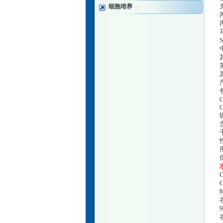
细胞培养
英
其
级