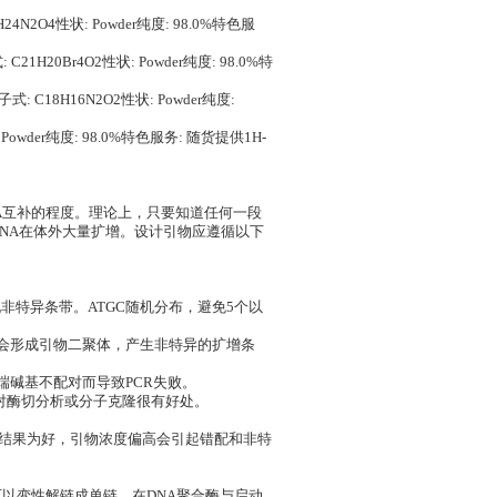
C22H24N2O4性状: Powder纯度: 98.0%特色服
 C21H20Br4O2性状: Powder纯度: 98.0%特
式: C18H16N2O2性状: Powder纯度:
owder纯度: 98.0%特色服务: 随货提供1H-
NA互补的程度。理论上，只要知道任何一段
DNA在体外大量扩增。设计引物应遵循以下
现非特异条带。ATGC随机分布，避免5个以
则会形成引物二聚体，产生非特异的扩增条
端碱基不配对而导致PCR失败。
对酶切分析或分子克隆很有好处。
需要的结果为好，引物浓度偏高会引起错配和非特
可以变性解链成单链，在DNA聚合酶与启动