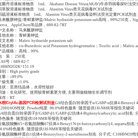
克菌丹溶液标准物质 1mL Akabane Disease Virus(AKAV)牛赤羽病毒探针法
丙草胺溶液标准物质 1mL Alastrim Virus类天花病毒PCR试剂盒
丙硫溶液标准物质 1mL Alastrim Virus类天花病毒染料法荧光定量PCR试剂盒
马来酰肼钾盐/青鲜素钾盐/Maleic hydrazide potassium salt高纯，99%250克，Sigm
Serva、AppliChem等品牌，689-82-7RT
中文名称： 马来酰肼钾盐
其他名称： 青鲜素钾盐
文名称： Maleic hydrazide potassium salt
他名称： cis-Bunedioic acid Potassium hydrogenmalea；Toxilic acid；Maleic aci
产品规格： 高纯，99%
包 装： 250克
CAS号：689-82-7
C4H4N2O2K=151.19
别：High purity grade
含量：≥99.0%
干燥失重：≤1.0%
性状：至类结晶体，水溶性较好
用途：生化研究。使用较青鲜素更方便, 主要用做植物生长调节剂
保存：RT
水稻CrylAc基因PCR检测试剂盒
GA结合蛋白转录因子α/GABP-α抗体4-Benzoyl 4'-me
C20H16OS性状: Powder纯度: 98.0%特色服务: 随货提供1H-NMR等报告关键词:
GA结合蛋白转录因子β/GABP-β1/GABP-β2抗体4-Biphenylcarboxylic acid别名: 
特色服务: 随货提供1H-NMR等报告关键词:
谷氨脱羧酶65+谷氨脱羧酶67抗体4-Benzyl N-(rt-butoxycarbonyl)-L-asparta别名
98.0%特色服务: 随货提供1H-NMR等报告关键词:
谷氨脱羧酶样蛋白1抗体4-Benzoyloxy-2-azetidinone别名: 分子式: C10H9NO3