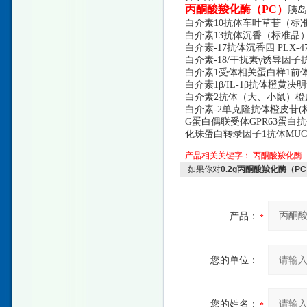
丙酮酸羧化酶（
PC）
胰岛
白介素
10抗体车叶草苷（标准品） V
白介素
13抗体沉香（标准品） P
白介素
-17抗体沉香四 PLX-47
白介素
-18/干扰素γ诱导因子抗体陈
白介素
1受体相关蛋白样1前体
白介素
1β/IL-1β抗体橙黄决明
白介素
2抗体（大、小鼠）橙皮
白介素
-2单克隆抗体橙皮苷(标准
G蛋白偶联受体GPR63蛋白抗体m
化珠蛋白转录因子
1抗体MUC
产品相关关键字：
丙酮酸羧化酶（
如果你对
0.2g丙酮酸羧化酶（P
产品：
您的单位：
您的姓名：