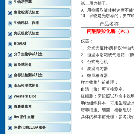
生物培养基
纸上用力拍干。
9、用枪吸取液体时速度不
生化检测试剂盒
10、底物是光敏感的，要在
生物耗材、仪器
产品名称
丙酮酸羧化酶（PC）
免疫组化试剂盒
仪器：
BD耗材
1、分光光度计/酶标仪/半自
分子生物学试剂盒
2、恒温水浴箱或气浴箱 （孵
3、台式离心机
放免试剂盒
4、漩涡混匀器
金标法检测试剂盒
5、微量移液器
样本收集与前处理：
食品检测试剂盒
血清（浆）可直接测定。
红细胞：需按照试剂盒中说
Western Blot
动物组织样本：可用生理盐
微囊藻毒素
培养细胞、细菌、植物组织
具体的样本前处理：参考我
fbs 胎牛血清
免费代测ELISA服务