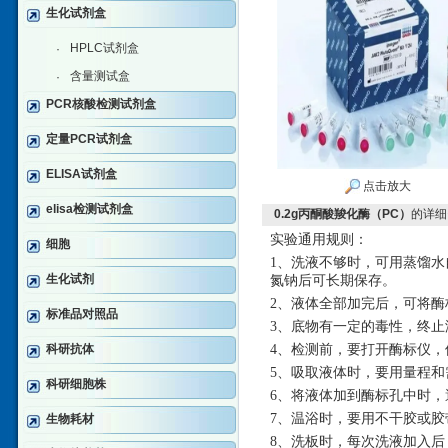
生化试剂盒
HPLC试剂盒
·
含量测试盒
·
PCR核酸检测试剂盒
定量PCR试剂盒
ELISA试剂盒
点击放大
elisa检测试剂盒
0.2g丙酮酸羧化酶（PC）
的详细
实验通用规则：
细胞
1、洗液不够时，可用蒸馏水自行
生化试剂
氮钠后可长期保存。
2、液体全部加完后，可将酶
标准品对照品
3、底物有一定的毒性，终
科研抗体
4、检测前，要打开酶标仪，
5、吸取液体时，要用量程
科研细胞株
6、将液体加到酶标孔中时
7、温浴时，要用不干胶或
生物耗材
8、洗板时，每次洗液加入后