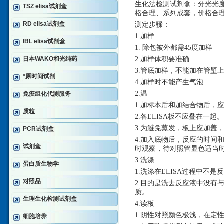
生化法检测试剂盒：分光光
TSZ elisa试剂盒
格合理、系列成套，价格合
RD elisa试剂盒
测定步骤：
1.加样
IBL elisa试剂盒
1. 除包被外都需45度加样
日本WAKO和光纯药
2.加样体积要准确
3.管底加样，不能加在管壁
*原时间试剂
4.加样时不能产生气泡
2.温
免疫组化代测服务
1.加标本后和加结合物后，
质粒
2.各ELISA板不应叠在一起。
3.为避免蒸发，板上应加盖
PCR试剂盒
4.加入底物后，反应的时间和
试剂盒
时观察，待对照管显色适当
3.洗涤
蛋白质生物学
1.洗涤在ELISA过程中不
对照品
2.目的是洗去反应液中没有
质。
生理生化检测试剂盒
4.读板
1.阴性对照颜色极浅，在定
细胞培养