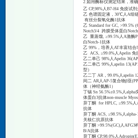
2.如用酶标仪测定结果，准确
乙
CP,98%人B7-H4 免疫
乙
色谱固定液，
30℃人A组链
有丝分裂氧化酶1抗体
乙
Standard for GC,
Notch3/4 跨膜受体蛋白Notc
乙
重蒸馏
, ≥99.5%人A激
白Notch-1抗体
乙
99%，培养人AT丰富结合域1
乙
ACS, ≥99.0%人Ape
乙二单己
98%人Apelin 3
乙二单己
99%人apelin 
型）
乙二丁
AR，99.0%人apeli
间二
AR人AP-5复合物β亚(PP1
体（神经氨酶1）
丁锡
Sn 56.5%±0.5%人
体蛋白3抗体non-muscle M
异丁酮
for HPLC, ≥99.
抗体
异丁酮
ACS, ≥98.5%人a
关核仁抗原抗体
异丁酮
>99.5%(GC)人AF
B/A抗体
异丁酮
CP,98.0%人Adro