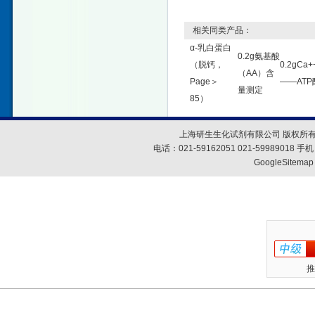
相关同类产品：
α-乳白蛋白
0.2g氨基酸
（脱钙，
0.2gCa+
（AA）含
Page＞
——ATP
量测定
85）
上海研生生化试剂有限公司 版权所有
电话：021-59162051 021-59989018
GoogleSitemap
推