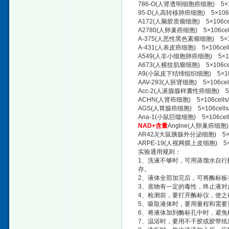
786-O(人肾透明细胞癌细胞) 5×106
95-D(人高转移肺癌细胞) 5×106ce
A172(人脑胶质瘤细胞) 5×106cel
A2780(人卵巢癌细胞) 5×106cell
A-375(人恶性黑色素瘤细胞) 5×106
A-431(人表皮癌细胞) 5×106cell
A549(人非小细胞肺癌细胞) 5×106
A673(人横纹肌瘤细胞) 5×106cel
A9(小鼠皮下结缔组织细胞) 5×106c
AAV-293(人胚肾细胞) 5×106cel
Acc-2(人涎腺腺样囊性癌细胞) 5×1
ACHN(人肾癌细胞) 5×106cells
AGS(人胃腺癌细胞) 5×106cells
Ana-1(小鼠巨噬细胞) 5×106cell
NAD+含量
Anglne(人卵巢癌细胞) 
AR42J(大鼠胰腺外分泌细胞) 5×10
ARPE-19(人视网膜上皮细胞) 5×10
实验通用规则：
1、洗液不够时，可用蒸馏水自行配制
存。
2、液体全部加完后，可将酶标板
3、底物有一定的毒性，终止液对
4、检测前，要打开酶标仪，使之
5、吸取液体时，要用量程和需要
6、将液体加到酶标孔中时，避免
7、温浴时，要用不干胶或胶带纸