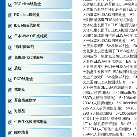
TSZ elisa试剂盒
犬超敏心肌肌钙蛋白ⅠELISA检测试剂盒 hs
犬超敏心肌特异性肌钙蛋白TELISA检测试剂盒
RD elisa试剂盒
犬内毒素ELISA检测试剂盒 ET endo
犬副流感病毒ELISA检测试剂盒 PIV P
犬转化生长因子αELISA检测试剂盒 TGF-
IBL elisa试剂盒
犬转化生长因子βELISA检测试剂盒 TGF-β
犬细粒棘球绦虫抗原ELISA检测试剂盒 EG
日本WAKO和光纯药
犬干扰素ELISA检测试剂盒 IFN Inte
犬庆大霉素ELISA检测试剂盒 Gentami
*原时间试剂
犬色素上皮衍生因子ELISA检测试剂盒 PEDF
犬内皮型一氧化氮合酶ELISA检测试剂盒 eN
免疫组化代测服务
犬血胺ELISA检测试剂盒 BA Blood 
犬血管内皮生长因子ELISA检测试剂盒 VEGF
质粒
犬胎盘生长因子ELISA检测试剂盒 PLGF 
犬生长激素ELISA检测试剂盒 GH gro
PCR试剂盒
犬总蛋白ELISA检测试剂盒 TP Total
犬补体蛋白3ELISA检测试剂盒 C3 Co
试剂盒
293(人胚肾细胞) 5×106cells/瓶
5637(人膀胱癌细胞) 5×106cells
蛋白质生物学
293A (人胚肾细胞) 5×106cells/
22RV1(人前列腺癌细胞) 5×106ce
对照品
293T(人胚肾细胞) 5×106cells/
3T3-L1(小鼠胚胎成纤维细胞) 5×10
生理生化检测试剂盒
4T1(小鼠乳腺癌细胞) 5×106cell
6T-CEM (人T细胞白血病细胞) 5×1
细胞培养
769-P(人肾细胞腺癌细胞) 5×106c