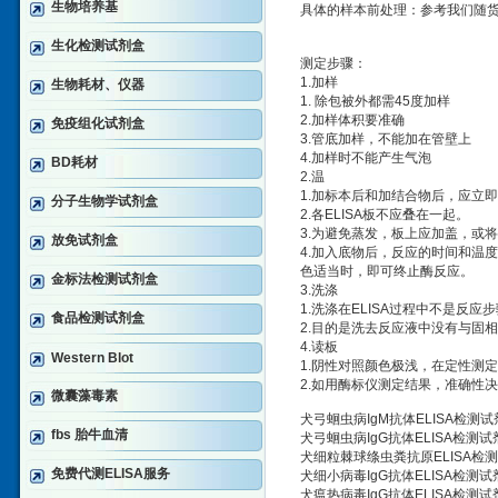
生物培养基
具体的样本前处理：参考我们随
生化检测试剂盒
测定步骤：
1.加样
生物耗材、仪器
1. 除包被外都需45度加样
2.加样体积要准确
免疫组化试剂盒
3.管底加样，不能加在管壁上
4.加样时不能产生气泡
BD耗材
2.温
1.加标本后和加结合物后，应立
分子生物学试剂盒
2.各ELISA板不应叠在一起。
3.为避免蒸发，板上应加盖，或
放免试剂盒
4.加入底物后，反应的时间和温度
色适当时，即可终止酶反应。
金标法检测试剂盒
3.洗涤
1.洗涤在ELISA过程中不是反
食品检测试剂盒
2.目的是洗去反应液中没有与固
4.读板
Western Blot
1.阴性对照颜色极浅，在定性测
2.如用酶标仪测定结果，准确性决
微囊藻毒素
犬弓蛔虫病IgM抗体ELISA检测试剂盒 TC
fbs 胎牛血清
犬弓蛔虫病IgG抗体ELISA检测试剂盒 TC-
犬细粒棘球绦虫粪抗原ELISA检测试剂盒 E
免费代测ELISA服务
犬细小病毒IgG抗体ELISA检测试剂盒 CP
犬瘟热病毒IgG抗体ELISA检测试剂盒 CD