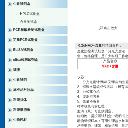
生化试剂盒
HPLC试剂盒
·
含量测试盒
·
点击放大
PCR核酸检测试剂盒
定量PCR试剂盒
0.2gNAD+含量
的详细资料：
ELISA试剂盒
生化法检测试剂盒：分光光度法
套，价格合理，是广大科研工作
elisa检测试剂盒
产品名称
NAD+含量
细胞
仪器：
生化试剂
1、分光光度计/酶标仪/半自动生
2、恒温水浴箱或气浴箱 （孵育温
标准品对照品
3、台式离心机
4、漩涡混匀器
科研抗体
5、微量移液器
样本收集与前处理：
科研细胞株
血清（浆）可直接测定。
红细胞：需按照试剂盒中说明书
生物耗材
动物组织样本：可用生理盐水按
培养细胞、细菌、植物组织：常用