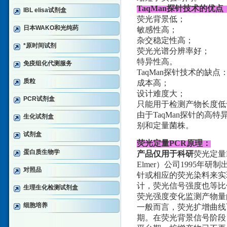
TaqMan探针技术的优点
IBL elisa试剂盒
荧光背景低；
日本WAKO和光纯药
敏感性高；
杂交稳定性高；
*原时间试剂
荧光光谱分辨率好；
特异性高。
免疫组化代测服务
TaqMan探针技术的缺点
质粒
成本高；
设计难度大；
PCR试剂盒
只能用于检测产物长度低于
由于TaqMan探针的高
生化试剂盒
别和定量菌株。
试剂盒
荧光定量PCR原理：
蛋白质生物学
产品仅用于科研
荧光定量PC
Elmer）公司1995
对照品
针或相应的荧光染料来实
计，荧光信号强度也等比
生理生化检测试剂盒
荧光强度变化监测产物量
细胞培养
一般而言，荧光扩增曲线
期。在荧光背景信号阶段