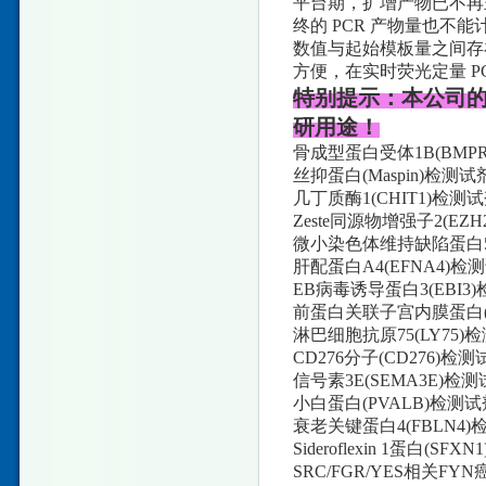
平台期，扩增产物已不再
终的 PCR 产物量也不
数值与起始模板量之间存
方便，在实时荧光定量 P
特别提示：本公司
研用途！
骨成型蛋白受体1B(BMPR
丝抑蛋白(Maspin)检测
几丁质酶1(CHIT1)检
Zeste同源物增强子2(E
微小染色体维持缺陷蛋白5(
肝配蛋白A4(EFNA4)
EB病毒诱导蛋白3(EBI
前蛋白关联子宫内膜蛋白(P
淋巴细胞抗原75(LY75
CD276分子(CD276)
信号素3E(SEMA3E)
小白蛋白(PVALB)检测
衰老关键蛋白4(FBLN4
Sideroflexin 1蛋
SRC/FGR/YES相关