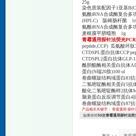
25g
染色质装配因子1亚基B(C
氨酰tRNA合成酶复合多功
(HPLC) 阪崎肠杆菌 1
氨酰tRNA合成酶复合多功
麦根腐平脐蠕孢 1g
青霉通用探针法荧光PC
peptide,CCP) 瓜氨酸环肽30
CTDSPL蛋白抗体CCP peptide
CTDSPL2蛋白抗体GLP-1(Gl
酰胆酯酶相关蛋白抗体ADM (Adre
蛋白(N端20肽)100 ul
卷曲螺旋结构域蛋白83抗体GRG
二氢嘧啶酶相关蛋白5抗体PACA
酸化二氢嘧啶酶样2抗体MBP(Mye
脑衰蛋白反应调节蛋白4抗体B
卷曲螺旋结构域蛋白87抗体NPY 
产品相关关键字：
青霉通用
探针
如果你对
50次青霉通用探针法荧