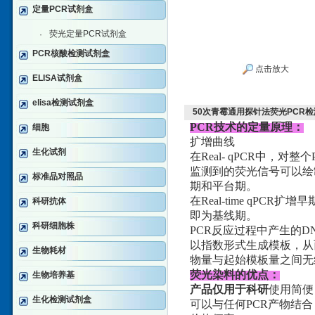
定量PCR试剂盒
荧光定量PCR试剂盒
·
PCR核酸检测试剂盒
点击放大
ELISA试剂盒
elisa检测试剂盒
50次青霉通用探针法荧光PCR
PCR技术的定量原理：
细胞
扩增曲线
生化试剂
在Real- qPCR中
监测到的荧光信号可以绘
标准品对照品
期和平台期。
在Real-time qP
科研抗体
即为基线期。
科研细胞株
PCR反应过程中产生的
以指数形式生成模板，从
生物耗材
物量与起始模板量之间无
荧光染料的优点：
生物培养基
产品仅用于科研
使用简便
生化检测试剂盒
可以与任何PCR产物结合