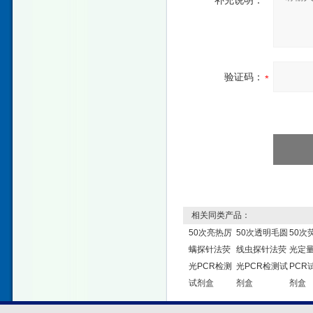
补充说明：
验证码：
相关同类产品：
50次亮热厉
50次透明毛圆
50次
螨探针法荧
线虫探针法荧
光定
光PCR检测
光PCR检测试
PCR
试剂盒
剂盒
剂盒