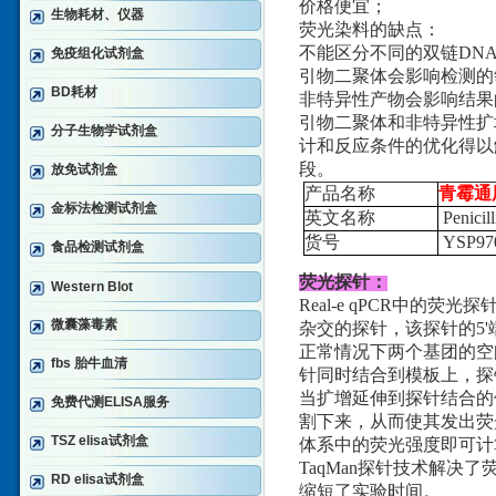
价格便宜；
生物耗材、仪器
荧光染料的缺点：
不能区分不同的双链DN
免疫组化试剂盒
引物二聚体会影响检测的
BD耗材
非特异性产物会影响结果
引物二聚体和非特异性扩增问题
分子生物学试剂盒
计和反应条件的优化得以解决。
段。
放免试剂盒
产品名称
青霉通
金标法检测试剂盒
英文名称
Penicil
货号
YSP97
食品检测试剂盒
荧光探针：
Western Blot
Real-e qPCR中的
微囊藻毒素
杂交的探针，该探针的5'
正常情况下两个基团的空
fbs 胎牛血清
针同时结合到模板上，探
当扩增延伸到探针结合的位
免费代测ELISA服务
割下来，从而使其发出荧
TSZ elisa试剂盒
体系中的荧光强度即可计
TaqMan探针技术解
RD elisa试剂盒
缩短了实验时间。