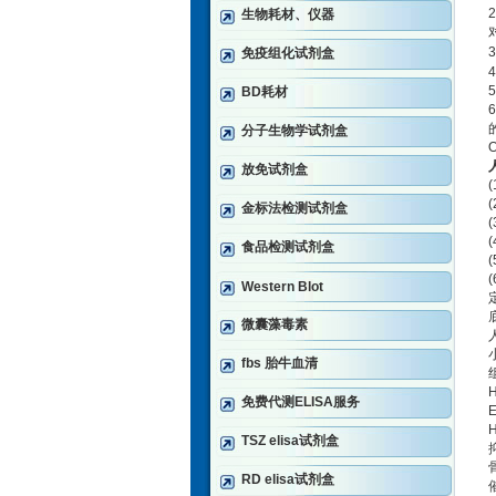
2
生物耗材、仪器
3
免疫组化试剂盒
4
5
BD耗材
6
分子生物学试剂盒
放免试剂盒
(
(
金标法检测试剂盒
(
(
食品检测试剂盒
(
(
Western Blot
微囊藻毒素
fbs 胎牛血清
H
免费代测ELISA服务
E
H
TSZ elisa试剂盒
RD elisa试剂盒