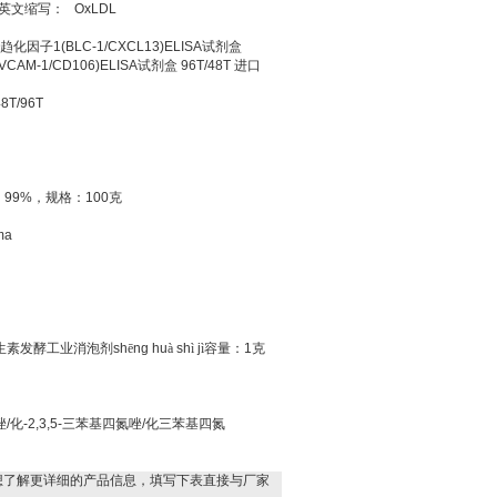
英文缩写：
OxLDL
趋化因子
1(BLC-1/CXCL13)ELISA
试剂盒
(VCAM-1/CD106)ELISA
试剂盒
96T/48T
进口
48T/96T
，
99%
，规格：
100
克
ma
生素发酵工业消泡剂
sh
ē
ng hu
à
sh
ì
j
ì容量：
1
克
唑
/
化
-2,3,5-
三苯基四氮唑
/
化三苯基四氮
想了解更详细的产品信息，填写下表直接与厂家