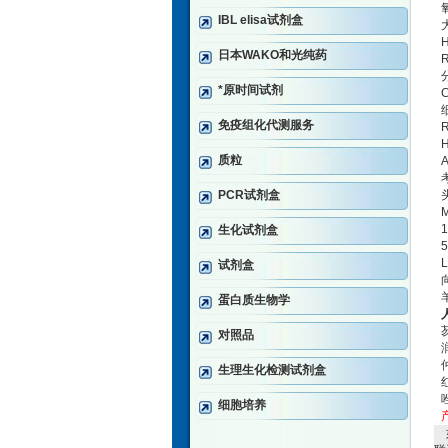
IBL elisa试剂盒
H
日本WAKO和光纯药
R
*原时间试剂
C
免疫组化代测服务
R
质粒
A
PCR试剂盒
1
生化试剂盒
5
L
试剂盒
蛋白质生物学
对照品
生理生化检测试剂盒
细胞培养