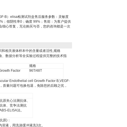
F-B）elisa检测试剂盒售后服务参数：灵敏度
3%；假阴性率0；确度 99%；售前：为客户提供
会细心答复，无论购买与否，您的咨询都是一次
织和相关液体样本中的含量或者活性
,
规格
验、数据分析等全实验过程提供完整的技术指
规格
Growth Factor
96T/48T
ular Endothelial cell Growth Factor B,VEGF-
，质量问题可包换包退，免除您的后顾之忧，
抗原夹心法测抗体、
抗体、竞争法测抗
ABS-ELISA
法。
抗原
)
：
内溶液，用洗涤缓冲液洗
3
次。