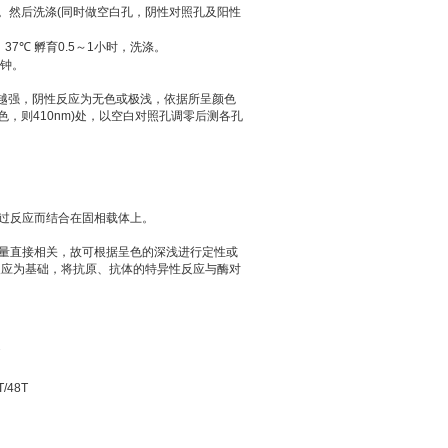
。然后洗涤
(
同时做空白孔，阴性对照孔及阳性
。
37
℃
孵育
0.5
～
1
小时，洗涤。
钟。
越强，阴性反应为无色或极浅，依据所呈颜色
色，则
410nm)
处，以空白对照孔调零后测各孔
过反应而结合在固相载体上。
量直接相关，故可根据呈色的深浅进行定性或
反应为基础，将抗原、抗体的特异性反应与酶对
T/48T