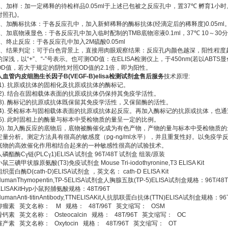
、加样：加一定稀释的待检样品
0.05ml
于上述已包被之反应孔中，置
37
℃
孵育
1
小时
对照孔
)
。
、加酶标抗体：于各反应孔中，加入新鲜稀释的酶标抗体
(
经滴定后的稀释度
)0.05ml
、加底物液显色：于各反应孔中加入临时配制的
TMB
底物溶液
0.1ml
，
37
℃
10
～
30
分
、终止反应：于各反应孔中加入
2M
硫酸
0.05ml
、结果判定：可于白色背景上，直接用肉眼观察结果：反应孔内颜色越深，阳性程度
的深浅，以
“+”
、
“-”
号表示。也可测
OD
值：在
ELISA
检测仪上，于
450nm(
若以
ABTS
显
OD
值，若大于规定的阴性对照
OD
值的
2.1
倍，即为阳性。
人血管内皮细胞生长因子
B(VEGF-B)elisa
检测试剂盒售后服务
技术原理
:
1).
抗原或抗体的固相化及抗原或抗体的酶标记。
2).
结合在固相载体表面的抗原或抗体仍保持其免疫学活性。
3).
酶标记的抗原或抗体既保留其免疫学活性，又保留酶的活性。
4).
受检标本与固相载体表面的抗原或抗体起反应。再加入酶标记的抗原或抗体，也通
5).
此时固相上的酶量与标本中受检物质的量呈一定的比例。
6).
加入酶反应的底物后，底物被酶催化成为有色产物，产物的量与标本中受检物质的
定量分析。测定方法具有很高的敏感度（
pg-ng/ml
水平），并且重复性好。以免疫学
底物的高效催化作用相结合起来的一种敏感性很高的试验技术。
人磷酯酶
C
γ链
(PLC
γ
1)ELISA
试剂盒
96T/48T
试剂盒
组装
/
原装
小鼠三碘甲状腺原氨酸
(T3)
免疫试剂盒
Mouse Tri-iodothyronine,T3 ELISA Kit
组织蛋白酶
D(cath-D)ELISA
试剂盒
，英文名：
cath-D ELISA Kit
umanThymopentin,TP-5ELISA
试剂盒人胸腺五肽
(TP-5)ELISA
试剂盒规格：
96T/48T
LISAKitHyp
小鼠羟脯氨酸规格：
48T/96T
umanAnti-titinAntibody,TTNELISAKit
人抗肌联蛋白抗体
(TTN)ELISA
试剂盒规格：
96
抑瘤素
英文名称：
M
规格：
48T/96T
英文缩写：
OSM
骨钙素
英文名称：
Osteocalcin
规格：
48T/96T
英文缩写：
OC
催产素
英文名称：
Oxytocin
规格：
48T/96T
英文缩写：
OT