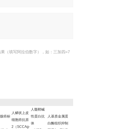
结果（填写阿拉伯数字），如：三加四=7
人髓鞘碱
人鳞状上皮
腺癌标
性蛋白抗
人基质金属蛋
细胞癌抗原
体
白酶组织抑制
2（SCCAg-