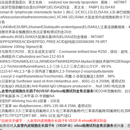
氧化低密度脂蛋白
英文名称：
oxidized low density lipoprotein
规格：
48T/96T
大鼠肝型脂肪酸结合蛋白
(FABP1)ELISA
试剂盒
，英文名：
FABP1 ELISA Kit
uman B- lymphocyte chemotactic factor 1 (BLC-1/CXCL13) ELISA Kit
人
B-
淋巴细胞
atVascuolarcelladhesionmolecule1,VCAM-1ELISAkit
大鼠血管内皮细胞粘附分子
1
分装
LIAKitforE3/UBPL(HumanE3/ubiquitin-proteinligase)ELISAKit
人泛素连接酶规格：
细胞培养基谷氨酰胺比色法定量检测试剂盒
20
次
atInsulin,INSELISAKit
大鼠胰岛素
(INS)ELISA
试剂盒规格：
96T/48T
HEPPSOFREEACIDHEPPSO, FREE ACID
超纯级
100G68399-78-0RT
ctidione 100mg Sigma
分装
考马斯亮兰
R250
，英文名或英文缩写：
Coomassie brilliant blue R250
，级别：超纯
头孢磺啶内
Cqfsulodinq wo7ium 212-93-9
MARKS-ITDNAMOLECULARWEIGHTMARKERDNA Marker
生物技术级
FROZENsig
,1,2-Trichlorotrifluoroethane1,1,2-
三扶
-1,2,2-
三录乙烷
1
公斤
CP
，
99.5%
1115-67-4N,2,3-
*基
-2-
异丙基丁酰胺
N,2,3-Trimetxyl-2-isopropylbutamide
-Leucyl-2-naphthylamidexy7nochlorideL-
亮酰
-2-
奈胺盐酸盐
1
克
BR
，
98%
向日葵籽油
Sunflower seed oil from Helianthus ann... 8001-21-6 250ML
通用试剂
羊抗兔
IgG (
纯化抗体
) Anti-Rabbit IgG-Ultrapure produced in ... Null 1MG
纯化抗体
人血管内皮细胞生长因子
B(VEGF-B)elisa
检测试剂盒售后服务
OED24K
型酶制剂、抗
芴甲氧羰基
-N-
三本甲基
-D-
半胱酸
NA
润湿剂
P-40sh
ē
ng hu
à
sh
ì
j
ì容量：
100
克
仲丁基苯
sec-Butylbenzene,
≥
99% 135-98-8 25ML
通用试剂
红四氮唑
/2,3,5-
三苯基化四氮唑
/2,3,5-
化三苯基四氮唑
/
代三苯基四氮唑
/
四氮唑红
/
红四
唑
/TTC/TPTZ/TTZ/RT BR
，
99% 10
克
国产
/
进口
产品相关关键字：
人血管内皮细胞生长因子B
VEGF-B
elisa检测试剂盒
如果你对
人血管内皮细胞生长因子B（VEGF-B）elisa检测试剂盒售后服务
感兴趣，