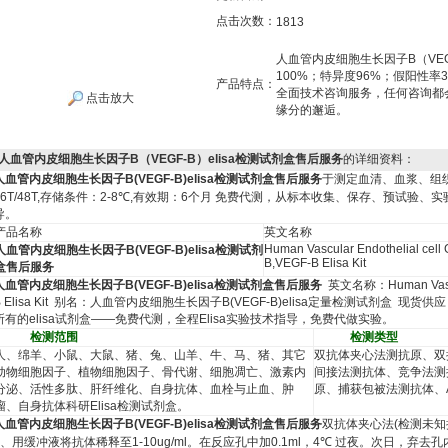
点击次数：
1813
人血管内皮细胞生长因子B（VEG
100%；特异度96%；假阳性率
产品特点：
全面技术咨询服务，任何咨询都
点击放大
缘分的邂逅。
人血管内皮细胞生长因子B（VEGF-B）elisa检测试剂盒售后服务
的详细资料：
人血管内皮细胞生长因子
B(VEGF-B)elisa
检测试剂盒售后服务
于测定血清、血浆、组
6T/48T,
存储条件：
2-8
℃
,
有效期：
6
个月
免费代测，从标本收集、保存、预试验、实
导。
产品名称
英文名称
Human Vascular Endothelial cell 
人血管内皮细胞生长因子
B(VEGF-B)elisa
检测试剂
B,VEGF-B Elisa Kit
盒售后服务
人血管内皮细胞生长因子
B(VEGF-B)elisa
检测试剂盒售后服务
英文名称：
Human Vasc
 Elisa Kit
别名：
人血管内皮细胞生长因子
B(VEGF-B)elisa
定量检测试剂盒
现货供应
所有的
elisa
试剂盒
——
免费代测，全程
Elisa
实验技术指导，免费代做实验。
检测范围
检测类型
人、绵羊、小鼠、大鼠、猪、兔、山羊、牛、马、猪、其它
双抗体夹心法测抗原、双
动物细胞因子、植物细胞因子、骨代谢、细胞凋亡、激素内
间接法测抗体、竞争法测
分泌、活性多肽、肝纤维化、自身抗体、血栓与止血、肿
原、捕获包被法测抗体、
瘤、自身抗体科研
Elisa
检测试剂盒。
人血管内皮细胞生长因子
B(VEGF-B)elisa
检测试剂盒售后服务
双抗体夹心法
(
检测未知
、用缓冲液将抗体稀释至
1-10ug/ml
。在反应孔中加
0.1ml
，
4
℃
过夜。次日，弃去孔