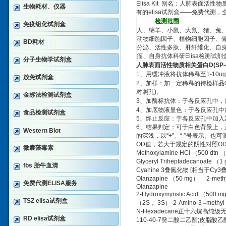
Elisa Kit
别名：
人肺表面活性物
生物耗材、仪器
有的
elisa
试剂盒
——
免费代测，
检测范围
免疫组化试剂盒
人、绵羊、小鼠、大鼠、猪、兔
动物细胞因子、植物细胞因子、
BD耗材
分泌、活性多肽、肝纤维化、自
瘤、自身抗体科研
Elisa
检测试剂
分子生物学试剂盒
人肺表面活性物质相关蛋白
D(SP-
1
、用缓冲液将抗体稀释至
1-10ug
放免试剂盒
2
、加样：加一定稀释的待检样品
对照孔
)
。
金标法检测试剂盒
3
、加酶标抗体：于各反应孔中，
4
、加底物液显色：于各反应孔中
食品检测试剂盒
5
、终止反应：于各反应孔中加入
6
、结果判定：可于白色背景上，
Western Blot
的深浅，以
“+”
、
“-”
号表示。也可
OD
值，若大于规定的阴性对照
O
微囊藻毒素
Methoxylamine HCl
（
500 dtn
（
Glyceryl Triheptadecanoate
（
1 
fbs 胎牛血清
Cyanine 3
叠氮化物
[
相当于
Cy3
Olanzapine
（
50 mg
）
2-methy
免费代测ELISA服务
Olanzapine
2-Hydroxymyristic Acid
（
500 m
TSZ elisa试剂盒
（
2S
，
3S
）
-2-Amino-3
–
methyl
N-Hexadecane
正十六烷高纯级
RD elisa试剂盒
110-40-7
癸二酸二乙酯
;
皮脂酸乙