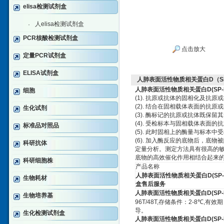
elisa检测试剂盒
人elisa检测试剂盒
·
PCR核酸检测试剂盒
点击放大
定量PCR试剂盒
ELISA试剂盒
人肺表面活性物质相关蛋白D（SP
人肺表面活性物质相关蛋白
D(SP-
细胞
(1).
抗原或抗体的固相化及抗原或
(2).
结合在固相载体表面的抗原或
生化试剂
(3).
酶标记的抗原或抗体既保留其
(4).
受检标本与固相载体表面的抗
标准品对照品
(5).
此时固相上的酶量与标本中受
(6).
加入酶反应的底物后，底物被
科研抗体
定量分析。测定方法具有很高的
底物的高效催化作用相结合起来
科研细胞株
产品名称
人肺表面活性物质相关蛋白
D(SP-
生物耗材
盒售后服务
人肺表面活性物质相关蛋白
D(SP-
生物培养基
96T/48T,
存储条件：
2-8
℃
,
有效期
导。
生化检测试剂盒
人肺表面活性物质相关蛋白
D(SP-