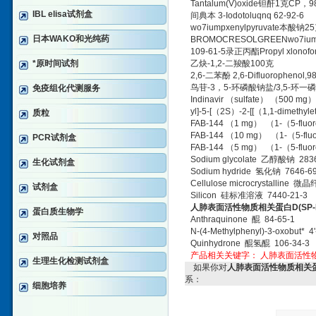
Tantalum(V)oxide
钽酐
1
克
CP
，
9
IBL elisa试剂盒
间典本
3-Iodotoluqnq 62-92-6
wo7iumpxenylpyruvate
本酸钠
25
日本WAKO和光纯药
BROMOCRESOLGREENwo7ium
109-61-5
录正丙酯
Propyl xlonof
*原时间试剂
乙炔
-1,2-
二羧酸
100
克
2,6-
二苯酚
2,6-Difluorophenol,
鸟苷
-3
，
5-
环磷酸钠盐
/3,5-
环一磷
免疫组化代测服务
Indinavir
（
sulfate
）
（
500 mg
）
yl]-5-[
（
2S
）
-2-[[
（
1,1-dimethyle
质粒
FAB-144
（
1 mg
）
（
1-
（
5-fluo
FAB-144
（
10 mg
）
（
1-
（
5-flu
PCR试剂盒
FAB-144
（
5 mg
）
（
1-
（
5-fluo
Sodium glycolate
乙醇酸钠
2836
生化试剂盒
Sodium hydride
氢化钠
7646-69
Cellulose microcrystalline
微晶
试剂盒
Silicon
硅标准溶液
7440-21-3
人肺表面活性物质相关蛋白
D(SP-
蛋白质生物学
Anthraquinone
醌
84-65-1
N-(4-Methylphenyl)-3-oxobut* 4'
对照品
Quinhydrone
醌氢醌
106-34-3
产品相关关键字：
人肺表面活性
生理生化检测试剂盒
如果你对
人肺表面活性物质相关蛋白
系：
细胞培养