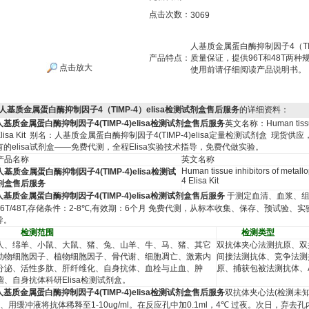
点击次数：
3069
人基质金属蛋白酶抑制因子4（TIM
产品特点：
质量保证，提供96T和48T两
点击放大
使用前请仔细阅读产品说明书。
人基质金属蛋白酶抑制因子4（TIMP-4）elisa检测试剂盒售后服务
的详细资料：
人基质金属蛋白酶抑制因子
4(TIMP-4)elisa
检测试剂盒售后服务
英文名称：
Human tissu
lisa Kit
别名：
人基质金属蛋白酶抑制因子
4(TIMP-4)elisa
定量检测试剂盒
现货供应
有的
elisa
试剂盒
——
免费代测，全程
Elisa
实验技术指导，免费代做实验。
产品名称
英文名称
Human tissue inhibitors of metall
人基质金属蛋白酶抑制因子
4(TIMP-4)elisa
检测试
4 Elisa Kit
剂盒售后服务
人基质金属蛋白酶抑制因子
4(TIMP-4)elisa
检测试剂盒售后服务
于测定血清、血浆、
6T/48T,
存储条件：
2-8
℃
,
有效期：
6
个月
免费代测，从标本收集、保存、预试验、实
导。
检测范围
检测类型
人、绵羊、小鼠、大鼠、猪、兔、山羊、牛、马、猪、其它
双抗体夹心法测抗原、双
动物细胞因子、植物细胞因子、骨代谢、细胞凋亡、激素内
间接法测抗体、竞争法测
分泌、活性多肽、肝纤维化、自身抗体、血栓与止血、肿
原、捕获包被法测抗体、
瘤、自身抗体科研
Elisa
检测试剂盒。
人基质金属蛋白酶抑制因子
4(TIMP-4)elisa
检测试剂盒售后服务
双抗体夹心法
(
检测未
、用缓冲液将抗体稀释至
1-10ug/ml
。在反应孔中加
0.1ml
，
4
℃
过夜。次日，弃去孔