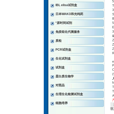
5
IBL elisa试剂盒
T
3
日本WAKO和光纯药
S
B
*原时间试剂
5
3
免疫组化代测服务
Z
质粒
Z
Z
PCR试剂盒
R
生化试剂盒
P
试剂盒
(
蛋白质生物学
N
对照品
T
生理生化检测试剂盒
A
细胞培养
联