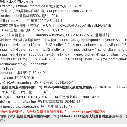
6-87-1L-
赖酸
L-Lysine
etrapropylammoniumbromide
四丙溴化
25
克
BR
，
98%
-
巯基
-2-
丁醇
(
异构体的混和物
) 3-Mqrccpto-2-butcnol 2481-86-1
tarchsoluble
淀粉糊精
500U
超纯，
98%
rilliantcresylbulue
甲酚蓝
100
克
AR
，
99%
2093-30-8
三扶甲磺酸钇
YTTRIUM(III) TRIFLUOROmetxANESULFONATE
EDTA
四乙酸二基
1
克
BR
，
98%
，≥
10
万
IU/g
,5-
二溴
-4-
羟基苯
... 3,5-Dibromo-4-hydroxy,98% 2973-77-5 5G
通用试剂
磷酸氢钙
/
透钙磷石
/
磷酸氢钙二水合物
/Calcium hydrogenphosphate dihydrate AR
，
9
inquin ethyl ester
（
10 mg
）
2-[[2-methyl-8-[[
（
4-methylphenyl
）
sulfonyl]amino]-6-
inquin ethyl ester
（
5 mg
）
2-[[2-methyl-8-[[
（
4-methylphenyl
）
sulfonyl]amino]-6-q
inquin ethyl ester
（
500 ug
）
2-[[2-methyl-8-[[
（
4-methylphenyl
）
sulfonyl]amino]-6
oflumilast
（
1 mg
）
B 9302-107|BY 217|BYK 20869|Daxas
；
3-
（
cyclopropylmet
（
difluoromethoxy
）
-benzamide
e 31055
henacetin
非那西汀
62-44-2
Chrysene
屈
218-01-9
S)-(+)-1-Aminoindan (S)-(+)-1-
基茚
61341-86-4
人基质金属蛋白酶抑制因子
4(TIMP-4)elisa
检测试剂盒售后服务
2,6,10-TRIMETHYL-2
,N
’
,N
’
-
*基
-1,3
丙二胺
3855-32-1
TRIS(4-FORMYLPHENYL)AMINE
三
(4-
甲酰苯基
)
胺
119001-43-3
ris(4-nitrophenyl)amine
三
(4-
硝基苯基
)
胺
20440-93-1
minomethylcyclopropane
环丙基甲胺
2516-47-4
产品相关关键字：
人基质金属蛋白酶抑制因子4
TIMP-4
elisa检测试剂盒
如果你对
人基质金属蛋白酶抑制因子4（TIMP-4）elisa检测试剂盒售后服务
感兴趣，
系：