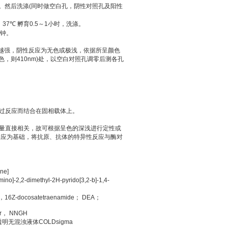
。然后洗涤
(
同时做空白孔，阴性对照孔及阳性
。
37
℃
孵育
0.5
～
1
小时，洗涤。
钟。
越强，阴性反应为无色或极浅，依据所呈颜色
色，则
410nm)
处，以空白对照孔调零后测各孔
过反应而结合在固相载体上。
量直接相关，故可根据呈色的深浅进行定性或
反应为基础，将抗原、抗体的特异性反应与酶对
ne]
mino]-2,2-dimethyl-2H-pyrido[3,2-b]-1,4-
，
16Z-docosatetraenamide
；
DEA
；
r
，
NNGH
透明无混浊液体
COLDsigma