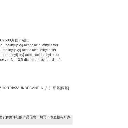
8% 500
克
国产
/
进口
quinolinyl]oxy]-acetic acid, ethyl ester
uinolinyl]oxy]-acetic acid, ethyl ester
-quinolinyl]oxy]-acetic acid, ethyl ester
hoxy
）
-N-
（
3,5-dichloro-4-pyridinyl
）
-4-
,6,10-TRIAZAUNDECANE N-[3-(
二甲基
)
丙基
]-
想了解更详细的产品信息，填写下表直接与厂家