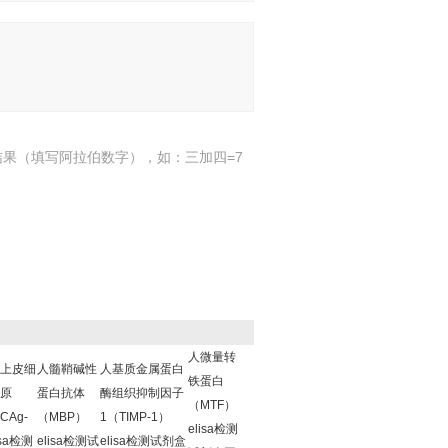
结果（填写阿拉伯数字），如：三加四=7
人微量转
上皮细
人髓鞘碱性
人基质金属蛋白
铁蛋白
原
蛋白抗体
酶组织抑制因子
（MTF）
CAg-
（MBP）
1（TIMP-1）
elisa检测
isa检测
elisa检测试
elisa检测试剂盒