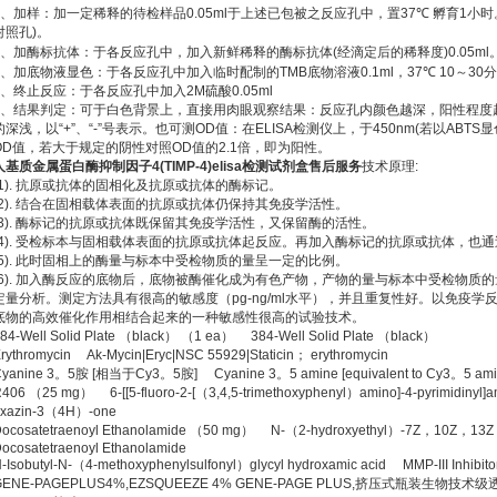
、加样：加一定稀释的待检样品
0.05ml
于上述已包被之反应孔中，置
37
℃
孵育
1
小时
对照孔
)
。
、加酶标抗体：于各反应孔中，加入新鲜稀释的酶标抗体
(
经滴定后的稀释度
)0.05ml
、加底物液显色：于各反应孔中加入临时配制的
TMB
底物溶液
0.1ml
，
37
℃
10
～
30
分
、终止反应：于各反应孔中加入
2M
硫酸
0.05ml
、结果判定：可于白色背景上，直接用肉眼观察结果：反应孔内颜色越深，阳性程度
的深浅，以
“+”
、
“-”
号表示。也可测
OD
值：在
ELISA
检测仪上，于
450nm(
若以
ABTS
显
OD
值，若大于规定的阴性对照
OD
值的
2.1
倍，即为阳性。
人基质金属蛋白酶抑制因子
4(TIMP-4)elisa
检测试剂盒售后服务
技术原理
:
1).
抗原或抗体的固相化及抗原或抗体的酶标记。
2).
结合在固相载体表面的抗原或抗体仍保持其免疫学活性。
3).
酶标记的抗原或抗体既保留其免疫学活性，又保留酶的活性。
4).
受检标本与固相载体表面的抗原或抗体起反应。再加入酶标记的抗原或抗体，也通
5).
此时固相上的酶量与标本中受检物质的量呈一定的比例。
6).
加入酶反应的底物后，底物被酶催化成为有色产物，产物的量与标本中受检物质的
定量分析。测定方法具有很高的敏感度（
pg-ng/ml
水平），并且重复性好。以免疫学
底物的高效催化作用相结合起来的一种敏感性很高的试验技术。
84-Well Solid Plate
（
black
）
（
1 ea
）
384-Well Solid Plate
（
black
）
rythromycin Ak-Mycin|Eryc|NSC 55929|Staticin
；
erythromycin
yanine 3
。
5
胺
[
相当于
Cy3
。
5
胺
] Cyanine 3
。
5 amine [equivalent to Cy3
。
5 ami
R406
（
25 mg
）
6-[[5-fluoro-2-[
（
3,4,5-trimethoxyphenyl
）
amino]-4-pyrimidinyl]a
xazin-3
（
4H
）
-one
ocosatetraenoyl Ethanolamide
（
50 mg
）
N-
（
2-hydroxyethyl
）
-7Z
，
10Z
，
13Z
ocosatetraenoyl Ethanolamide
-Isobutyl-N-
（
4-methoxyphenylsulfonyl
）
glycyl hydroxamic acid MMP-III Inhibito
GENE-PAGEPLUS4%,EZSQUEEZE 4% GENE-PAGE PLUS,
挤压式瓶装生物技术级