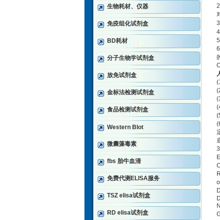
2
生物耗材、仪器
3
免疫组化试剂盒
4
5
BD耗材
6
分子生物学试剂盒
放免试剂盒
(
(
金标法检测试剂盒
(
(
食品检测试剂盒
(
(
Western Blot
微囊藻毒素
3
E
fbs 胎牛血清
C
免费代测ELISA服务
o
D
TSZ elisa试剂盒
D
N
RD elisa试剂盒