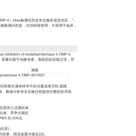
P-4）elisa检测试剂盒售后服务现货供应，*，
种规格检测试剂盒，仅供科研使用，不得用于临床，
e inhibitors of metalloproteinase 4,TIMP-4
，质量问题可包换包退，免除您的后顾之忧，所
规格
oproteinase 4,TIMP-
96T/48T
组织和相关液体样本中的含量或者活性
,
规格
验、数据分析等全实验过程提供完整的技术指
抗原夹心法测抗体、
抗体、竞争法测抗
ABS-ELISA
法。
知抗原
)
：
内溶液，用洗涤缓冲液洗
3
次。