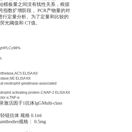
起始模板量之间没有线性关系，根据
信号指数扩增阶段， PCR产物量的对
进行定量分析。为了定量和比较的
荧光阈值和 CT值。
20mgHPLC≥98%
%
tase,ACS ELISA Kit
e,NE ELISA Kit
hil gelatinase-associated
tivating protein-2,NAP-2 ELISA Kit
 α,TNF-α​
录激活因子1抗体IgGMulti-class
化肌球蛋白轻链抗体 规格 0.1ml
 antibodies规格： 0.5mg