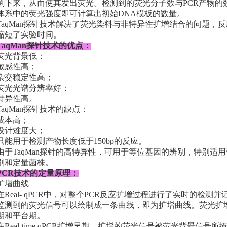
割下来，从而使其发出荧光。检测到的荧光分子数与PCR产物的
体系中的荧光强度即可计算出初始DNA模板的数量。
TaqMan探针技术解决了荧光染料与非特异性扩增结合的问题，
缩短了实验时间。
TaqMan探针技术的优点：
荧光背景低；
敏感性高；
杂交稳定性高；
荧光光谱分辨率好；
特异性高。
TaqMan探针技术的缺点：
成本高；
设计难度大；
只能用于检测产物长度低于150bp的反应。
由于TaqMan探针的高特异性，可用于等位基因的辨别，特别适
别和定量菌株。
PCR技术的定量原理：
扩增曲线
在Real- qPCR中，对整个PCR反应扩增过程进行了实时的检
监测到的荧光信号可以绘制成一条曲线，即为扩增曲线。荧光扩
期和平台期。
在Real-time qPCR扩增早期，扩增的荧光信号被荧光背景信