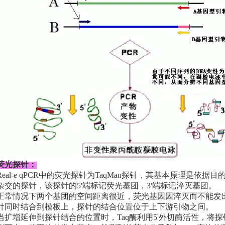
荧光探针：
Real-e qPCR中的荧光探针为TaqMan探针，其基本原理是
杂交的探针，该探针的5'端标记荧光基团，3'端标记淬灭基团。
正常情况下两个基团的空间距离很近，荧光基因因淬灭而不能发出
针同时结合到模板上，探针的结合位置位于上下游引物之间。
当扩增延伸到探针结合的位置时，Taq酶利用5'外切酶活性，将探