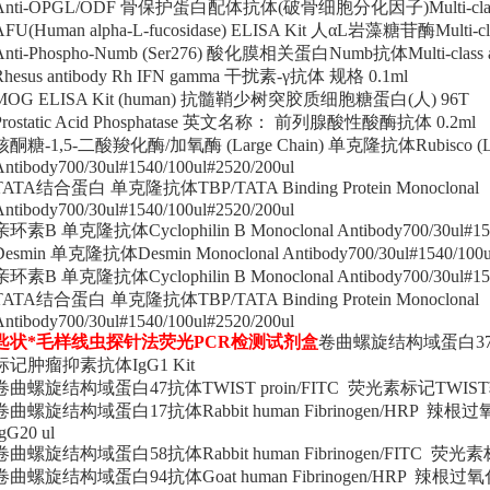
Anti-OPGL/ODF 骨保护蛋白配体抗体(破骨细胞分化因子)Multi-class a
AFU(Human alpha-L-fucosidase) ELISA Kit 人αL岩藻糖苷酶Multi-cl
Anti-Phospho-Numb (Ser276) 酸化膜相关蛋白Numb抗体Multi-class a
Rhesus antibody Rh IFN gamma 干扰素-γ抗体 规格 0.1ml
MOG ELISA Kit (human) 抗髓鞘少树突胶质细胞糖蛋白(人) 96T
Prostatic Acid Phosphatase 英文名称： 前列腺酸性酸酶抗体 0.2ml
核酮糖-1,5-二酸羧化酶/加氧酶 (Large Chain) 单克隆抗体Rubisco (Large
Antibody700/30ul#1540/100ul#2520/200ul
TATA结合蛋白 单克隆抗体TBP/TATA Binding Protein Monoclonal
Antibody700/30ul#1540/100ul#2520/200ul
亲环素B 单克隆抗体Cyclophilin B Monoclonal Antibody700/30ul#1540
Desmin 单克隆抗体Desmin Monoclonal Antibody700/30ul#1540/100ul
亲环素B 单克隆抗体Cyclophilin B Monoclonal Antibody700/30ul#1540
TATA结合蛋白 单克隆抗体TBP/TATA Binding Protein Monoclonal
Antibody700/30ul#1540/100ul#2520/200ul
匙状*毛样线虫探针法荧光PCR检测试剂盒
卷曲螺旋结构域蛋白37抗体T
标记肿瘤抑素抗体IgG1 Kit
卷曲螺旋结构域蛋白47抗体TWIST proin/FITC 荧光素标记TWIST
卷曲螺旋结构域蛋白17抗体Rabbit human Fibrinogen/H
IgG20 ul
卷曲螺旋结构域蛋白58抗体Rabbit human Fibrinogen/FITC 荧光
卷曲螺旋结构域蛋白94抗体Goat human Fibrinogen/HRP 辣