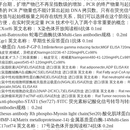
平台期，扩增产物已不再呈指数级的增加，PCR 的终产物量与
终的 PCR 产物量也不能计算出起始 DNA 拷贝数。只有在荧光
数值与起始模板量之间存在线性关系，我们可以选择在这个阶段
方便，在实时荧光定量 PCR 技术中引入了两个非常重要的概念：
CXorf6 英文名称： X染色体开放阅读框6抗体 0.1ml
Anti-Batroxobin 蛇毒巴曲酶抗体Multi-class antibodies规格： 0.2ml
Egr1 英文名称： 早期生长应答蛋白1抗体 0.1ml
P-糖蛋白 Anti-P-GP 0.1ml
interferon gamma inducing factor,MIGF ELISA 7
柚皮苷;柑橘甙，异橙皮甙Naringin10236-47-220mgHPLC≥98%
柚皮素;4'',5,7-三羟基黄酮；；柚皮苷元；柑橘素Naringenin480-41-120mgHPLC≥98
羽扇豆醇Lupeol545-47-120mgHPLC≥98%
大鼠脂联素(ADP)ELISA试剂盒 进口/原装 英文名称： Rat adiponectin,ADP ELISA Kit
大鼠脂酰辅酶A合成酶(ACS)ELISA试剂盒 进口/原装 英文名称： Rat Fatty acyl-CoA synthe
大鼠中性粒细胞弹性蛋白酶(NE)ELISA试剂盒 进口/原装 英文名称： Rat neutrophil elastas
大鼠中性粒细胞明胶酶相关脂质运载蛋白(NGAL)ELISA试剂盒 进口/原装 英文名称： Rat neutrop
ipocalin,NGAL ELISA Kit
大鼠中性粒细胞趋化蛋白2(NAP-2/CXCL7)ELISA试剂盒 进口/原装 英文名称： Rat neutrophil ac
大鼠肿瘤坏死因子α(TNF-α)ELISA试剂盒 进口/原装 英文名称： Rat Tumor necrosis factor
Anti-phospho-STAT1 (Ser727) /FITC 荧光素标记酸化信号转导与转
antibodies规格： 0.2ml
Rhesus antibody Rh phospho-Myosin light chain(Ser20) 酸
MMP-14(Matrix metalloproteinase-14) 金属基质蛋白酶-14Multi-class
C17orf74 英文名称： 17号染色体开放阅读框74抗体 0.2ml