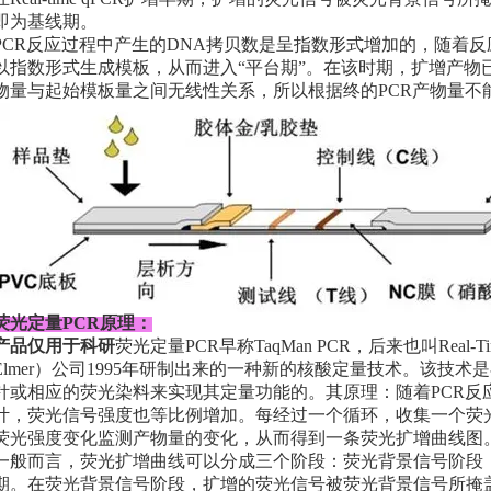
即为基线期。
PCR反应过程中产生的DNA拷贝数是呈指数形式增加的，随着反
以指数形式生成模板，从而进入“平台期”。在该时期，扩增产物
物量与起始模板量之间无线性关系，所以根据终的PCR产物量不
荧光定量PCR原理：
产品仅用于科研
荧光定量PCR早称TaqMan PCR，后来也叫Real-Ti
Elmer）公司1995年研制出来的一种新的核酸定量技术。该技术
针或相应的荧光染料来实现其定量功能的。其原理：随着PCR反
计，荧光信号强度也等比例增加。每经过一个循环，收集一个荧
荧光强度变化监测产物量的变化，从而得到一条荧光扩增曲线图
一般而言，荧光扩增曲线可以分成三个阶段：荧光背景信号阶段
期。在荧光背景信号阶段，扩增的荧光信号被荧光背景信号所掩