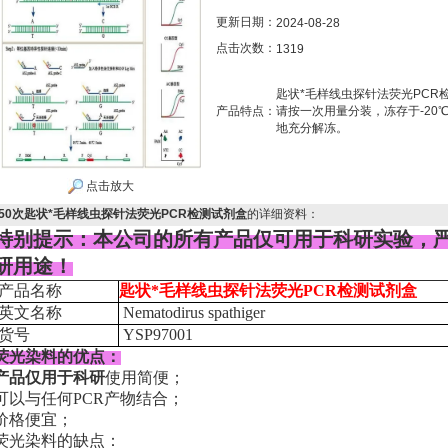
更新日期：
2024-08-28
点击次数：
1319
匙状*毛样线虫探针法荧光PC
产品特点：
请按一次用量分装，冻存于-20
地充分解冻。
点击放大
50次匙状*毛样线虫探针法荧光PCR检测试剂盒
的详细资料：
特别提示：本公司的所有产品仅可用于科研实验，
研用途！
产品名称
匙状*毛样线虫探针法荧光PCR检测试剂盒
英文名称
Nematodirus spathiger
货号
YSP97001
荧光染料的优点：
产品仅用于科研
使用简便；
可以与任何PCR产物结合；
价格便宜；
荧光染料的缺点：