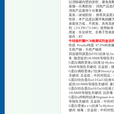
以消除罐内壁的淤积，避免发酵
蒸馏—分离阶段： 消泡产品选
消泡产品显得十分重要。
蒸发—浓缩阶段： 推荐其温度适应
性状：本产品是以聚环氧烷醚
表面张力低，不挥发。具有高效
剂（21CFR173-340）使用标准
用途：生化研究。非离子型表
保存：RT
牛结核杆菌PCR检测试剂盒说
性状: Powder纯度: 97.
天然产物；天然产物库
四连接同源蛋白FJX1抗体3β,5α-Dihy
务: 随货提供1H-NMR等报
G蛋白偶联受体γ3抗体3β-Hydroxyp
NMR等报告关键词: 豆甾烷
G蛋白偶联受体γ7抗体Sitosryl p
关键词: 豆甾烷；中药对照品
G蛋白结合蛋白α13/Gα13抗体Sllasr
提供1H-NMR等报告关键词
G蛋白结合蛋白α16/Gα16抗体22-De
1H-NMR等报告关键词: 抗
G蛋白α抑制剂抗体Stigmast-4-en
等报告关键词: 豆甾烷；中药
G蛋白受体α x+z抗体7α-Hydrox
键词: 狼毒；豆甾烷；中药对