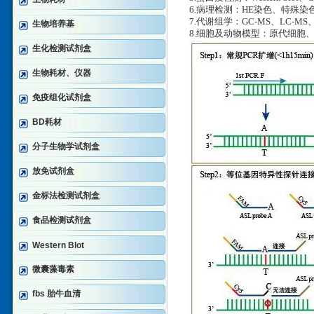
6.病理检测：HE染色、特殊
7.代谢组学：GC-MS、LC-MS
生物培养基
8.细胞及动物模型：原代细胞
生化检测试剂盒
生物耗材、仪器
免疫组化试剂盒
BD耗材
分子生物学试剂盒
放免试剂盒
金标法检测试剂盒
食品检测试剂盒
Western Blot
微囊藻毒素
fbs 胎牛血清