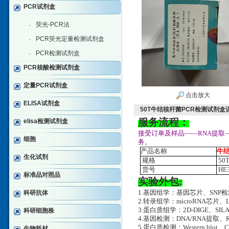
PCR试剂盒
荧光-PCR法
·
PCR荧光定量检测试剂盒
·
PCR检测试剂盒
·
PCR核酸检测试剂盒
定量PCR试剂盒
点击放大
ELISA试剂盒
50T牛结核杆菌PCR检测试剂盒
服务流程：
elisa检测试剂盒
接受订单及样品——RNA提取
细胞
务。
产品名称
牛
生化试剂
规格
50
货号
HE3
标准品对照品
实验外包:
科研抗体
1.基因组学：基因芯片、SNP
2.转录组学：microRNA芯片、
3.蛋白质组学：2D-DIGE、SILA
科研细胞株
4.基因检测：DNA/RNA提取、RT-
5.蛋白质检测：Western blot、
生物耗材