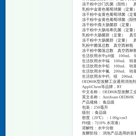
冻干粉中沙门氏菌（阳性） 真空
乳粉中金黄色葡萄球菌（定量） 
冻干粉中金黄色葡萄球菌（定量
冻干粉中金黄色葡萄球菌（阳性
冻干粉中粪大肠菌群（定量） 真
冻干粉中大肠埃希氏菌（定量）
乳粉中大肠菌群（定量） 真空西
冻干粉中大肠菌群（定量） 真空
乳粉中菌落总数 真空西林瓶 转
冻干粉中菌落总数 真空西林瓶 
生活饮用水中pH值 100mL 
生活饮用水中镉 100mL 转
生活饮用水中铅 100mL 转
生活饮用水中氟 200mL 转
生活饮用水中钙、镁 200mL
OED60K型发酵工业通用消泡剂/Anti
AppliChem等品牌，RT
中文名称： OED60K型发酵
英文名称： Antifoam OED60K
产品规格： 食品级
包装：250毫升
级别 ：食品级
密度（20℃）：1.00g/cm3
PH值：7(10% 水溶液）
溶解性：水中分散
发酵阶段： 消泡产品选用的