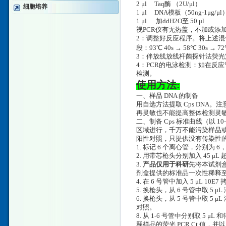
2 μl Taq酶 （2U/μl）
细胞培养
1 μl DNA模板（50ng-1μg/μl
1 μl 加ddH2O至 50 μl
视PCR仪有无热盖，不加或添
2：调整好反应程序。将上述混合
段：93℃ 40s → 58℃ 30s → 
3：伴放线放线杆菌探针法荧光定
4：PCR的电泳检测：如在反应
检测。
使用方法:
一、样品 DNA 的制备
用自选方法提取 Cps DNA。
再灵敏也不能提高整体检测灵
二、制备 Cps 标准曲线（以 
区域进行，千万不能污染样品
阳性对照，只提供没有传染性的
1. 标记 6 个离心管，分别为 6，
2. 用带芯枪头分别加入 45 
3.
产品仅用于科研
先将本试剂盒
剂盒提供的标准品一次性稀释至 10
4. 在 6 号管中加入 5 μL 10
5. 换枪头，从 6 号管中取 5 μ
6. 换枪头，从 5 号管中取 5
对照。
8. 从 1-6 号管中分别取 5
释样品的荧光 PCR Ct 值