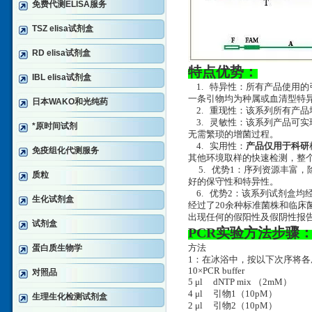
免费代测ELISA服务
TSZ elisa试剂盒
RD elisa试剂盒
特点优势：
IBL elisa试剂盒
1. 特异性：所有产品使用的
一条引物均为种属或血清型特异
日本WAKO和光纯药
2. 重现性：该系列所有产品
3. 灵敏性：该系列产品可实现
*原时间试剂
无需繁琐的增菌过程。
4. 实用性：
产品仅用于科研
免疫组化代测服务
其他环境取样的快速检测，整个
5. 优势1：序列资源丰富
质粒
好的保守性和特异性。
6. 优势2：该系列试剂盒均
生化试剂盒
经过了20余种标准菌株和临床
出现任何的假阳性及假阴性报
试剂盒
PCR实验方法步骤
蛋白质生物学
方法
1：在冰浴中，按以下次序将各
10×PCR buffer
对照品
5 μl dNTP mix （2mM
4 μl 引物1（10pM
生理生化检测试剂盒
2 μl 引物2（10pM