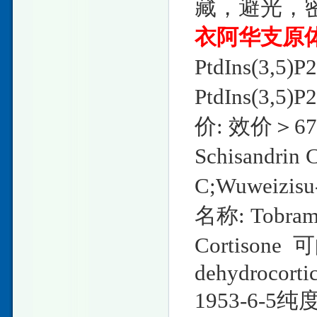
藏，避光，密
衣阿华支原
PtdIns(3,5)
PtdIns(3,
价: 效价＞67
Schisandri
C;Wuweizisu
名称: Tobramy
Cortisone 
dehydrocorti
1953-6-5