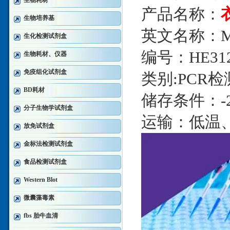
生物耗材
产品名称：
生物培养基
英文名称：Myco
生化检测试剂盒
编号：HE312
生物耗材、仪器
免疫组化试剂盒
类别:PCR
BD耗材
储存条件：-
分子生物学试剂盒
运输：低温
放免试剂盒
金标法检测试剂盒
食品检测试剂盒
Western Blot
微囊藻毒素
fbs 胎牛血清