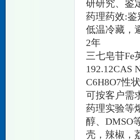
研研究、鉴定
药理药效:鉴
低温冷藏，
2年
三七皂苷Fe英文
192.12CAS
C6H8O7性状
可按客户需
药理实验等熔
醇、DMSO
壳，辣椒，