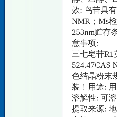
效: 鸟苷具
NMR；Ms检
253nm贮
意事项:
三七皂苷R1英文
524.47CAS
色结晶粉末规格
装！用途: 
溶解性: 可
提取来源: 