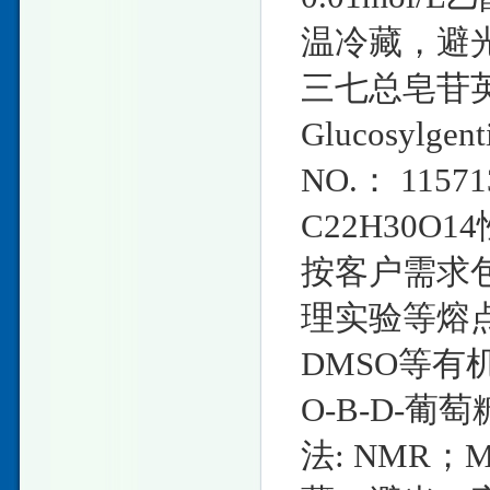
温冷藏，避
三七总皂苷英文名
Glucosylgen
NO.： 115
C22H30O1
按客户需求
理实验等熔点
DMSO等有机
O-Β-D-
法: NMR；