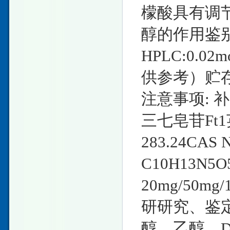
檬酸具有调
醇的作用鉴别方
HPLC:0.02
供参考）贮
注意事项: 
三七皂苷Ft1英
283.24CAS
C10H13N
20mg/50
研研究、鉴定
醇、乙醇、D