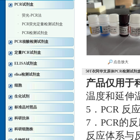
PCR试剂盒
·
荧光-PCR法
·
PCR荧光定量检测试剂盒
·
PCR检测试剂盒
PCR核酸检测试剂盒
定量PCR试剂盒
点击放大
ELISA试剂盒
50T衣阿华支原体PCR检测试剂
elisa检测试剂盒
产品仅用于
细胞
温度和延伸
生化试剂
5．PCR 
标准品对照品
科研抗体
7．PCR的
科研细胞株
反应体系与