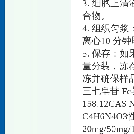
3. 细胞上清
合物。
4. 组织匀
离心10 分
5. 保存：
量分装，冻存
冻并确保样
三七皂苷 Fc英
158.12CAS
C4H6N4O
20mg/50