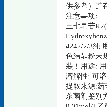
供参考）贮
注意事项:
三七皂苷R2(S型
Hydroxyben
4247/2/3
色结晶粉末规格
装！用途: 
溶解性: 可
提取来源:药
杀菌剂鉴别方
0.01mol/