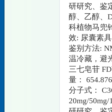
研研究、鉴定
醇、乙醇、D
科植物马兜铃Aris
效: 尿囊
鉴别方法: N
温冷藏，避
三七皂苷 FD英文
量： 654.87
分子式： C3
20mg/50
研研究、鉴定