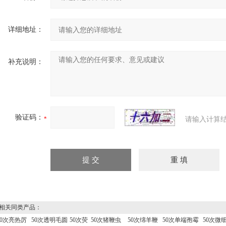
详细地址：
补充说明：
验证码：
请输入计算
关同类产品：
50次亮热厉
50次透明毛圆
50次荧
50次猪鞭虫
50次绵羊鞭
50次单端孢霉
50次微