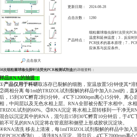
更新日期：
2024-08-28
点击次数：
1280
细粒棘球绦虫探针法荧光PC
温度和延伸温度；3．反应时间
产品特点：
PCR技术的基本原理；7．PC
应体系与反应条件。
点击放大
50次细粒棘球绦虫探针法荧光PCR检测试剂盒
的详细资料：
样品RNA的抽提：
①
产品仅用于科研
取冻存已裂解的细胞，室温放置5分钟使其*溶
②两相分离 每1ml的TRIZOL试剂裂解的样品中加入0.2ml的
后，15到30℃孵育2到3分钟。4℃下12000rpm离心15分钟
相，中间层以及无色水相上层。RNA全部被分配于水相中。水
TRIZOL试剂的60%。③RNA沉淀 将水相上层转移到一干净无
混合以沉淀其中的RNA，混匀后15到30℃孵育10分钟后，于4℃下1
前不可见的RNA沉淀将在管底部和侧壁上形成胶状沉淀块。
④RNA清洗 移去上清液，每1mlTRIZOL试剂裂解的样品中加入至
DEPCH2O配制），清洗RNA沉淀。混匀后，4℃下7000rpm离心