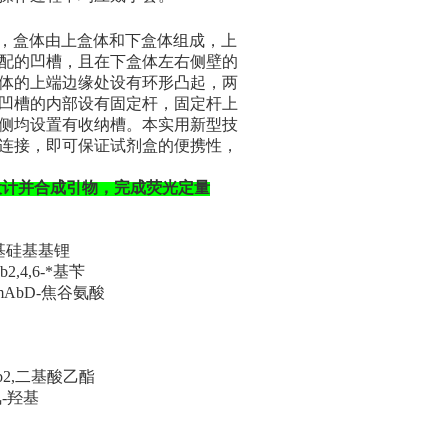
体，盒体由上盒体和下盒体组成，上
配的凹槽，且在下盒体左右侧壁的
体的上端边缘处设有环形凸起，两
凹槽的内部设有固定杆，固定杆上
侧均设置有收纳槽。本实用新型技
连接，即可保证试剂盒的便携性，
设计并合成引物，完成荧光定量
b双*基硅基基锂
Ab2,4,6-*基苄
bit mAbD-焦谷氨酸
 mAb2,二基酸乙酯
b氟-羟基