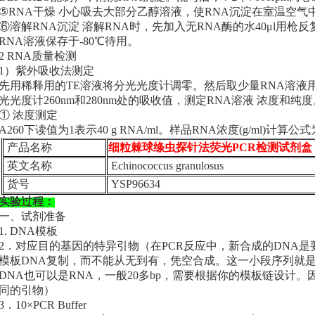
⑤RNA干燥 小心吸去大部分乙醇溶液，使RNA沉淀在室温空气中
⑥溶解RNA沉淀 溶解RNA时，先加入无RNA酶的水40μl用枪
RNA溶液保存于-80℃待用。
2 RNA质量检测
1）紫外吸收法测定
先用稀释用的TE溶液将分光光度计调零。然后取少量RNA溶液用T
光光度计260nm和280nm处的吸收值，测定RNA溶液 浓度和纯度
① 浓度测定
A260下读值为1表示40 g RNA/ml。样品RNA浓度(g/ml)计算公式为
产品名称
细粒棘球绦虫探针法荧光PCR检测试剂盒
英文名称
Echinococcus granulosus
货号
YSP96634
实验过程：
一、试剂准备
1. DNA模板
2．对应目的基因的特异引物（在PCR反应中，新合成的DNA
模板DNA复制，而不能从无到有，凭空合成。这一小段序列就
DNA也可以是RNA，一般20多bp，需要根据你的模板链设计
同的引物）
3．10×PCR Buffer