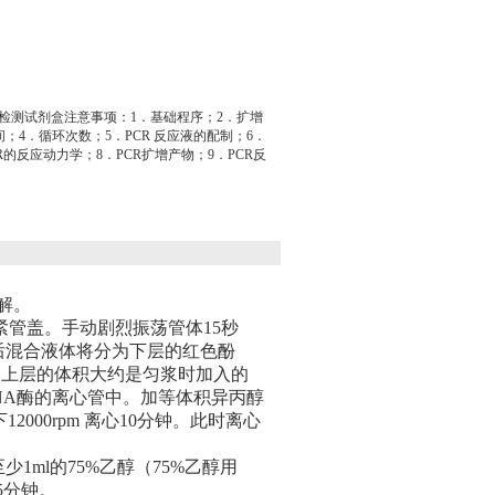
R检测试剂盒注意事项：1．基础程序；2．扩增
；4．循环次数；5．PCR 反应液的配制；6．
R的反应动力学；8．PCR扩增产物；9．PCR反
解。
，盖紧管盖。手动剧烈振荡管体15秒
。离心后混合液体将分为下层的红色酚
相上层的体积大约是匀浆时加入的
RNA酶的离心管中。加等体积异丙醇
2000rpm 离心10分钟。此时离心
少1ml的75%乙醇（75%乙醇用
5分钟。