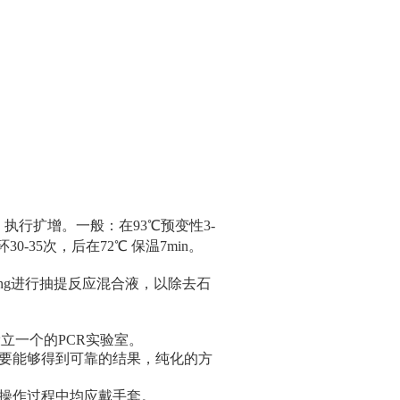
执行扩增。一般：在93℃预变性3-
循环30-35次，后在72℃ 保温7min。
Fang进行抽提反应混合液，以除去石
立一个的PCR实验室。
要能够得到可靠的结果，纯化的方
操作过程中均应戴手套。