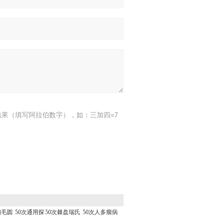
结果（填写阿拉伯数字），如：三加四=7
细毛圆
50次通用探
50次棘盘瑞氏
50次人多瘤病