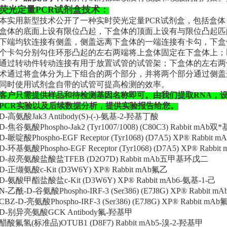
荧光定量PCR试剂盒技术：
本实用新型技术公开了一种实时荧光定量PCR试剂盒，包括盒
盒体的底面上设有限位凸起，下盒体的顶面上设有与限位凸起匹
下端均软连接有侧盖，侧盖远离下盒体的一端连接有卡勾，下盒
个卡勾分别勾住环形凸起的左右两端将上盒体固定在下盒体上；
通过转动件转动连接有用于放置试管的试管架；下盒体的左右两
术通过将盒体分为上下组合的两个部分，并将两个部分通过侧盖
同时使用试剂盒自带的试管可提高检测的效率。
客户只需提供样品和待检测基因名称即可。由我们提取RNA，
PCR实验以及后续数据分析，提供实验报告给您。
D-高氨酸Jak3 Antibody(S)-(-)-氨基-2-羟基丁酸
D-焦谷氨酸Phospho-Jak2 (Tyr1007/1008) (C80C3) Rabbit mA
D-哌啶酸Phospho-EGF Receptor (Tyr1068) (D7A5) XP® Rabbit m
D-环基氨酸Phospho-EGF Receptor (Tyr1068) (D7A5) XP® Rab
D-叔亮氨酸盐酸盐TFEB (D2O7D) Rabbit mAb五甲基环戊二
D-正缬氨酸c-Kit (D3W6Y) XP® Rabbit mAb氟乙
D-氨酸甲酯盐酸盐c-Kit (D3W6Y) XP® Rabbit mAb6-氨基-1-己
N-乙酰-D-谷氨酸Phospho-IRF-3 (Ser386) (E7J8G) XP® Rabbit
CBZ-D-亮氨酸Phospho-IRF-3 (Ser386) (E7J8G) XP® Rabbit mA
D-别异亮氨酸GCK Antibody氟-羟基甲
醋酸氟氢(标准品)OTUB1 (D8F7) Rabbit mAb5-溴-2-羟基甲