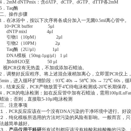
4．2mM dNTPmix：含dATP、dCTP、dGTP、dTTP各2mM
5．Taq酶
二、操作步骤
1．在冰浴中，按以下次序将各成分加入一无菌0.5ml离心管中。
10×PCR buffer 5μl
dNTP mixl 4μl
引物1（10pM） 2μl
引物2（10PM） 2μ
Taq酶（2U/μl） 1μl
DNA模板（50ng-1μg/μl） 1 μl
加ddH2O至 50 μl
视PCR仪有无热盖，不加或添加石蜡油。
2．调整好反应程序。将上述混合液稍加离心，立即置PCR仪上，
5min，进入循环扩增阶段：93℃ 40s → 58℃ 30s → 72℃ 60s，
3．结束反应，PCR产物放置于4℃待电泳检测或-20℃长期保存。
4．PCR的电泳检测：如在反应管中加有石蜡油，需用100μlLu
蜡油；否则，直接取5-10μl电泳检测
三、注意事项
１．PCR反应应该在一个没有DNA污染的干净环境中进行。好设
２．纯化模板所选用的方法对污染的风险有影响。一般而言，只
法越简单越好。
３．
产品仅用于科研
所有试剂都应该没有核酸和核酸酶的污染。