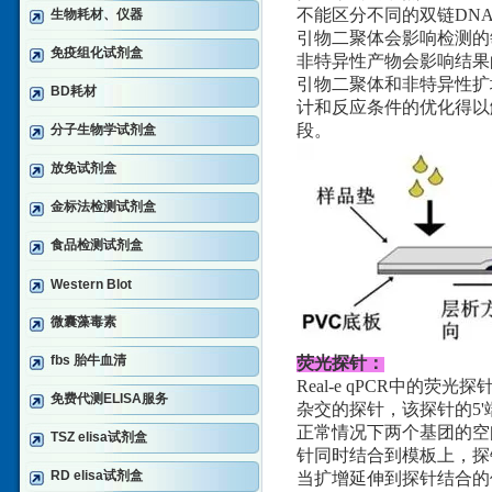
不能区分不同的双链DN
生物耗材、仪器
引物二聚体会影响检测的
免疫组化试剂盒
非特异性产物会影响结果
引物二聚体和非特异性扩增问题
BD耗材
计和反应条件的优化得以解决。
段。
分子生物学试剂盒
放免试剂盒
金标法检测试剂盒
食品检测试剂盒
Western Blot
微囊藻毒素
fbs 胎牛血清
荧光探针：
Real-e qPCR中的
免费代测ELISA服务
杂交的探针，该探针的5'
正常情况下两个基团的空
TSZ elisa试剂盒
针同时结合到模板上，探
RD elisa试剂盒
当扩增延伸到探针结合的位