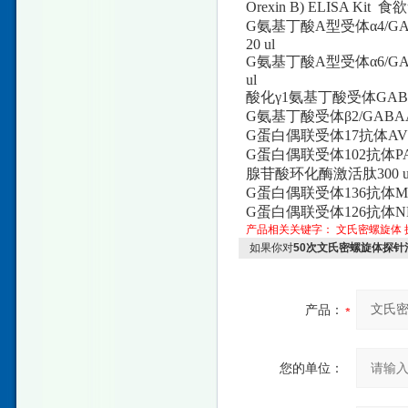
Orexin B) ELISA Kit 
G氨基丁酸A型受体α4/GABAA Rα
20 ul
G氨基丁酸A型受体α6/GABAA 
ul
酸化γ1氨基丁酸受体GABAA Rβ1抗
G氨基丁酸受体β2/GABAA Rβ2
G蛋白偶联受体17抗体AVP(Huma
G蛋白偶联受体102抗体PACAP(Huma
腺苷酸环化酶激活肽300 u
G蛋白偶联受体136抗体MAP-2(Hu
G蛋白偶联受体126抗体NF(Huma
产品相关关键字：
文氏密螺旋体
如果你对
50次文氏密螺旋体探针
产品：
您的单位：