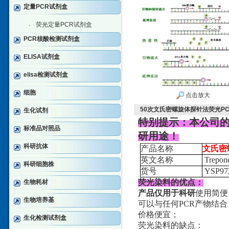
定量PCR试剂盒
荧光定量PCR试剂盒
·
PCR核酸检测试剂盒
ELISA试剂盒
elisa检测试剂盒
细胞
点击放大
50次文氏密螺旋体探针法荧光P
生化试剂
特别提示：本公司
标准品对照品
研用途！
科研抗体
产品名称
文氏密
英文名称
Trepone
科研细胞株
货号
YSP97
荧光染料的优点：
生物耗材
产品仅用于科研
使用简便
生物培养基
可以与任何PCR产物结合
价格便宜；
生化检测试剂盒
荧光染料的缺点：