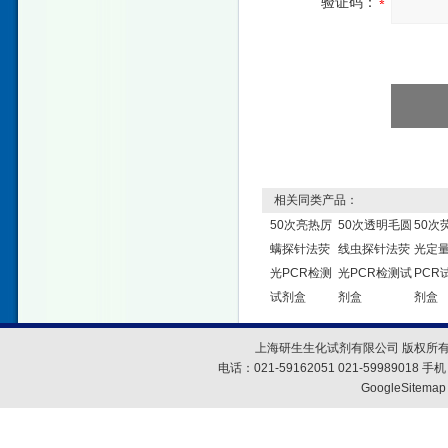
验证码：
相关同类产品：
50次亮热厉
50次透明毛圆
50次
螨探针法荧
线虫探针法荧
光定
光PCR检测
光PCR检测试
PCR
试剂盒
剂盒
剂盒
上海研生生化试剂有限公司 版权所有
电话：021-59162051 021-59989018
GoogleSitemap