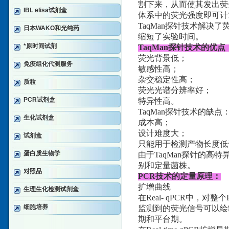
割下来，从而使其发出荧
IBL elisa试剂盒
体系中的荧光强度即可计
TaqMan探针技术解
日本WAKO和光纯药
缩短了实验时间。
*原时间试剂
TaqMan探针技术的优点
荧光背景低；
免疫组化代测服务
敏感性高；
杂交稳定性高；
质粒
荧光光谱分辨率好；
PCR试剂盒
特异性高。
TaqMan探针技术的缺点
生化试剂盒
成本高；
设计难度大；
试剂盒
只能用于检测产物长度低于
蛋白质生物学
由于TaqMan探针的高
别和定量菌株。
对照品
PCR技术的定量原理：
扩增曲线
生理生化检测试剂盒
在Real- qPCR中
细胞培养
监测到的荧光信号可以绘
期和平台期。