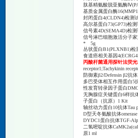
肽基精氨酸脱亚氨酶Ⅳ(PA
基质金属蛋白酶16(MMP
封闭蛋白4(CLDN4)检
高尔基蛋白73(GP73)
信号素4D(SEMA4D)
信号淋巴细胞激活分子家族
* 5g
丛状蛋白B1(PLXNB1)
食道癌相关基因4(ECRG4
丙酸杆菌通用探针法荧光
receptor1;Tachykinin 
防御素β2/Defensin β2抗体
多巴受体相互作用蛋白5抗体N
性发育转录因子蛋白DMO抗体
无胸腺症关键蛋白6样抗体（迪格
子蛋白（抗原）1 Kit
轴丝动力蛋白10抗体Tau p
D型天冬氨酸抗体omeras
DYDC1蛋白抗体TGF-Alpha 
二氢嘧啶抗体CaMK2a(calcium
原1 ml