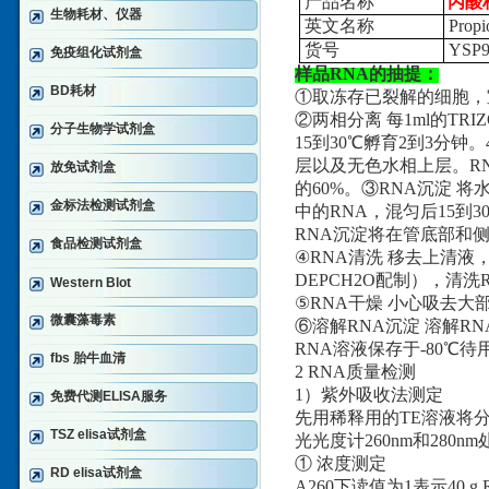
产品名称
丙酸
生物耗材、仪器
英文名称
Propio
货号
YSP9
免疫组化试剂盒
样品RNA的抽提：
BD耗材
①取冻存已裂解的细胞，
②两相分离 每1ml的TR
分子生物学试剂盒
15到30℃孵育2到3分钟
层以及无色水相上层。R
放免试剂盒
的60%。③RNA沉淀 
金标法检测试剂盒
中的RNA，混匀后15到3
RNA沉淀将在管底部和
食品检测试剂盒
④RNA清洗 移去上清液，
DEPCH2O配制），清洗
Western Blot
⑤RNA干燥 小心吸去大
微囊藻毒素
⑥溶解RNA沉淀 溶解R
RNA溶液保存于-80℃待
fbs 胎牛血清
2 RNA质量检测
1）紫外吸收法测定
免费代测ELISA服务
先用稀释用的TE溶液将分
TSZ elisa试剂盒
光光度计260nm和280
① 浓度测定
RD elisa试剂盒
A260下读值为1表示40 g 