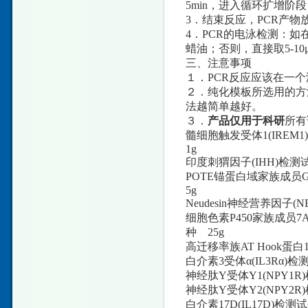
5min，进入循环扩增阶段：93
3．结束反应，PCR产物
4．PCR的电泳检测：如在
蜡油；否则，直接取5-10
三、注意事项
１．PCR反应应该在一
２．纯化模板所选用的方
法越简单越好。
３．
产品仅用于科研
所有
髓细胞触发受体1(IREM
1g
印度刺猬因子(IHH)检测
POTE锚蛋白域家族成员G
5g
Neudesin神经营养因子
细胞色素P450家族成员7
种 25g
高迁移率族AT Hook蛋白
白介素3受体α(IL3Rα
神经肽Y受体Y1(NPY1
神经肽Y受体Y2(NPY2
白介素17D(IL17D)检