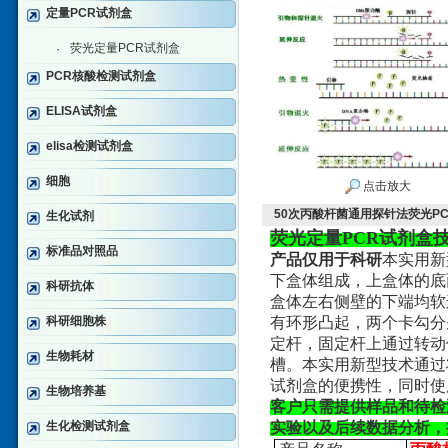
定量PCR试剂盒
荧光定量PCR试剂盒
·
PCR核酸检测试剂盒
ELISA试剂盒
elisa检测试剂盒
细胞
点击放大
50次丙酸杆菌通用探针法荧光P
生化试剂
荧光定量PCR试剂盒
标准品对照品
产品仅用于科研
本实用新
下盒体组成，上盒体的底
科研抗体
盒体左右侧壁的下端均软
科研细胞株
有环形凸起，两个卡勾分
定杆，固定杆上通过转动
生物耗材
槽。本实用新型技术通过
试剂盒的便携性，同时使
生物培养基
客户只需提供样品和待检
生化检测试剂盒
实验以及后续数据分析，