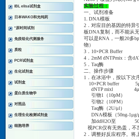
实验过程：
IBL elisa试剂盒
一、试剂准备
日本WAKO和光纯药
1. DNA模板
2．对应目的基因的特异
*原时间试剂
板DNA复制，而不能从
可以是RNA，一般20
免疫组化代测服务
物）
质粒
3．10×PCR Buffer
4．2mM dNTPmix：含d
PCR试剂盒
5．Taq酶
二、操作步骤
生化试剂盒
1．在冰浴中，按以下次序
试剂盒
10×PCR buffer 5μ
dNTP mixl 4μ
蛋白质生物学
引物1（10pM） 
引物2（10PM） 
对照品
Taq酶（2U/μl） 1
DNA模板（50ng-1μg/μl
生理生化检测试剂盒
加ddH2O至 50 
细胞培养
视PCR仪有无热盖，不
2．调整好反应程序。将上