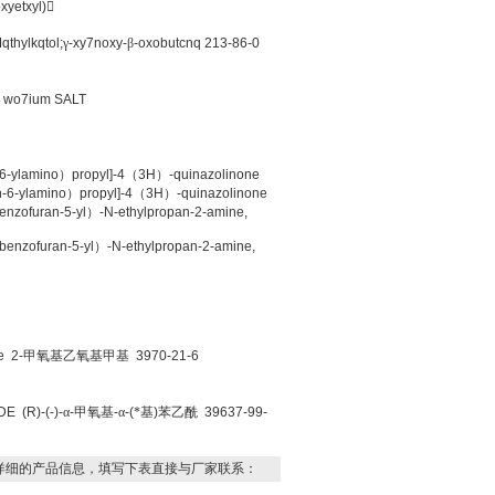
xyetxyl)

thylkqtol;
γ
-xy7noxy-
β
-oxobutcnq 213-86-0
E wo7ium SALT
6-ylamino
）
propyl]-4
（
3H
）
-quinazolinone
n-6-ylamino
）
propyl]-4
（
3H
）
-quinazolinone
enzofuran-5-yl
）
-N-ethylpropan-2-amine,
benzofuran-5-yl
）
-N-ethylpropan-2-amine,
e 2-
甲氧基乙氧基甲基
3970-21-6
 (R)-(-)-
α
-
甲氧基
-
α
-(
*基
)
苯乙酰
39637-99-
详细的产品信息，填写下表直接与厂家联系：