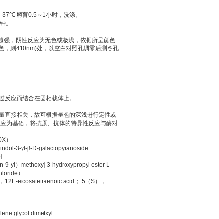
。
37
℃
孵育
0.5
～
1
小时，洗涤。
钟。
越强，阴性反应为无色或极浅，依据所呈颜色
色，则
410nm)
处，以空白对照孔调零后测各孔
过反应而结合在固相载体上。
量直接相关，故可根据呈色的深浅进行定性或
反应为基础，将抗原、抗体的特异性反应与酶对
0X
）
ndol-3-yl-
β
-D-galactopyranoside
]
n-9-yl
）
methoxy]-3-hydroxypropyl ester L-
hloride
）
，
12E-eicosatetraenoic acid
；
5
（
S
），
ylene glycol dimetxyl