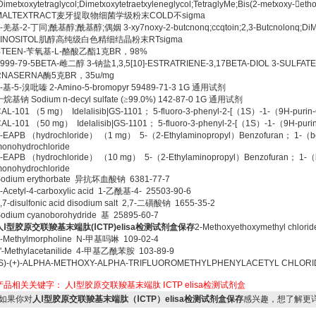
Dimetxoxytetraglycol;Dimetxoxytetraetxyleneglycol;TetraglyMe;Bis(2-metxoxy-

etho
MALTEXTRACT
麦牙提取物细菌学级粉末
COLD
不
sigma
-
羌基
-2-
丁同
;
酰基醇
;
酰基醇
;
偶姻
3-xy7noxy-2-butcnonq;ccqtoin;2,3-Butcnolonq;DiMq
-INOSITOL
肌醇高纯级白色精细结晶粉末
RTsigma
BTEEN-
苄氧基
-L-
酪酸乙酯
1
克
BR
，
98%
999-79-5BETA-
雌二醇
3-
钠盐
1,3,5[10]-ESTRATRIENE-3,17BETA-DIOL 3-SULFAT
RNASERNA
酶
5
克
BR
，
35u/mg
-
基
-5-
溴吡嗪
2-Amino-5-bromopyr 59489-71-3 1G
通用试剂
十烷基钠
Sodium n-decyl sulfate (
≥
99.0%) 142-87-0 1G
通用试剂
CAL-101
（
5 mg
）
Idelalisib|GS-1101
；
5-fluoro-3-phenyl-2-[
（
1S
）
-1-
（
9H-purin-
CAL-101
（
50 mg
）
Idelalisib|GS-1101
；
5-fluoro-3-phenyl-2-[
（
1S
）
-1-
（
9H-puri
5-EAPB
（
hydrochloride
）
（
1 mg
）
5-
（
2-Ethylaminopropyl
）
Benzofuran
；
1-
（
b
onohydrochloride
5-EAPB
（
hydrochloride
）
（
10 mg
）
5-
（
2-Ethylaminopropyl
）
Benzofuran
；
1-
（
onohydrochloride
odium erythorbate
异抗坏血酸钠
6381-77-7
-Acetyl-4-carboxylic acid 1-
乙酰基
-4- 25503-90-6
,7-disulfonic acid disodium salt 2,7-
二磺酸钠
1655-35-2
odium cyanoborohydride
基
25895-60-7
人Ⅰ型胶原交联羧基末端肽
(
Ⅰ
CTP)elisa
检测试剂盒保存
2-Methoxyethoxymethyl chlorid
-Methylmorpholine N-
甲基吗啉
109-02-4
'-Methylacetanilide 4-
甲基乙酰苯胺
103-89-9
(S)-(+)-ALPHA-METHOXY-ALPHA-TRIFLUOROMETHYLPHENYLACETYL CHLORIDE
产品相关关键字：
人Ⅰ型胶原交联羧基末端肽
ⅠCTP
elisa检测试剂盒
如果你对
人Ⅰ型胶原交联羧基末端肽（ⅠCTP）elisa检测试剂盒保存
感兴趣，想了解更