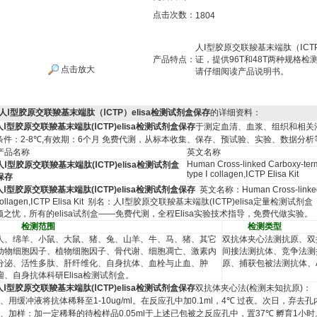
点击次数：
1804
人Ⅰ型胶原交联羧基末端肽（ⅠCT
产品特点：
证，提供96T和48T两种规格
点击放大
请仔细阅读产品说明书。
人Ⅰ型胶原交联羧基末端肽（ⅠCTP）elisa检测试剂盒保存
的详细资料：
人Ⅰ型胶原交联羧基末端肽
(
Ⅰ
CTP)elisa
检测试剂盒保存
于测定血清、血浆、组织和相关
条件：
2-8
℃
,
有效期：
6
个月
免费代测，从标本收集、保存、预试验、实验、数据分析
产品名称
英文名称
Human Cross-linked Carboxy-term
人Ⅰ型胶原交联羧基末端肽
(
Ⅰ
CTP)elisa
检测试剂盒
type
Ⅰ
collagen,
Ⅰ
CTP Elisa Kit
保存
人Ⅰ型胶原交联羧基末端肽
(
Ⅰ
CTP)elisa
检测试剂盒保存
英文名称：
Human Cross-linked
ollagen,
Ⅰ
CTP Elisa Kit
别名：
人Ⅰ型胶原交联羧基末端肽
(
Ⅰ
CTP)elisa
定量检测试剂盒
顾之忧，所有的
elisa
试剂盒
——
免费代测，全程
Elisa
实验技术指导，免费代做实验。
检测范围
检测类型
人、绵羊、小鼠、大鼠、猪、兔、山羊、牛、马、猪、其它
双抗体夹心法测抗原、双
动物细胞因子、植物细胞因子、骨代谢、细胞凋亡、激素内
间接法测抗体、竞争法测
分泌、活性多肽、肝纤维化、自身抗体、血栓与止血、肿
原、捕获包被法测抗体、
瘤、自身抗体科研
Elisa
检测试剂盒。
人Ⅰ型胶原交联羧基末端肽
(
Ⅰ
CTP)elisa
检测试剂盒保存
双抗体夹心法
(
检测未知抗原
)
：
、用缓冲液将抗体稀释至
1-10ug/ml
。在反应孔中加
0.1ml
，
4
℃
过夜。次日，弃去孔
、加样：加一定稀释的待检样品
0.05ml
于上述已包被之反应孔中，置
37
℃
孵育
1
小时