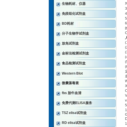
生物耗材、仪器
3
免疫组化试剂盒
4
5
6
BD耗材
分子生物学试剂盒
(
放免试剂盒
(
(
金标法检测试剂盒
(
(
食品检测试剂盒
(
Western Blot
W
微囊藻毒素
X
C
fbs 胎牛血清
V
v
免费代测ELISA服务
5
1
TSZ elisa试剂盒
D
RD elisa试剂盒
1