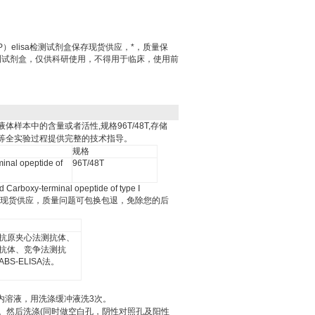
P）elisa检测试剂盒保存现货供应，*，质量保
检测试剂盒，仅供科研使用，不得用于临床，使用前
液体样本中的含量或者活性
,
规格
96T/48T,
存储
等全实验过程提供完整的技术指导。
规格
inal opeptide of
96T/48T
 Carboxy-terminal opeptide of type
Ⅰ
现货供应，质量问题可包换包退，免除您的后
抗原夹心法测抗体、
抗体、竞争法测抗
ABS-ELISA
法。
内溶液，用洗涤缓冲液洗
3
次。
。然后洗涤
(
同时做空白孔，阴性对照孔及阳性