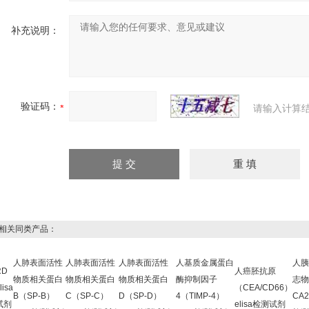
补充说明：
验证码：
请输入计算
关同类产品：
人肺表面活性
人肺表面活性
人肺表面活性
人基质金属蛋白
人胰
RD
人癌胚抗原
物质相关蛋白
物质相关蛋白
物质相关蛋白
酶抑制因子
志物
lisa
（CEA/CD66）
B（SP-B）
C（SP-C）
D（SP-D）
4（TIMP-4）
CA2
试剂
elisa检测试剂