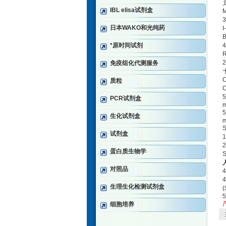
;
IBL elisa试剂盒
3
日本WAKO和光纯药
I
*原时间试剂
4
2
免疫组化代测服务
质粒
PCR试剂盒
m
生化试剂盒
m
S
试剂盒
1
2
蛋白质生物学
S
对照品
4
4
生理生化检测试剂盒
5
细胞培养