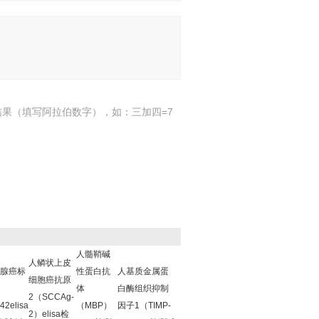
结果（填写阿拉伯数字），如：三加四=7
人髓鞘碱
人鳞状上皮
腺癌标
性蛋白抗
人基质金属蛋
细胞癌抗原
体
白酶组织抑制
2（SCCAg-
42elisa
（MBP）
因子1（TIMP-
2）elisa检