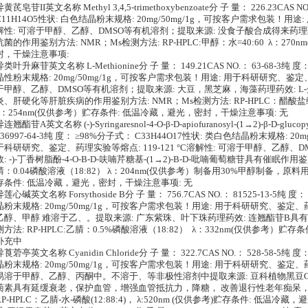
异黄芪皂苷II英文名称 Methyl 3,4,5-trimethoxybenzoate分 子 量： 226.23CAS
C11H14O5性状: 白色结晶粉末规格: 20mg/50mg/1g，可按客户需求包装！
解性: 可溶于甲醇、乙醇、DMSO等有机溶剂；提取来源: 没食子酸合成得来药理药效
抗菌的作用鉴别方法: NMR；Ms检测方法: RP-HPLC:甲醇：水=40:60 λ：2
封，干燥注意事项:
异类叶升麻苷英文名称 L-Methionine分 子 量： 149.21CAS NO.： 63-68-3纯
晶性粉末规格: 20mg/50mg/1g，可按客户需求包装！用途: 用于科研研究、鉴定、药
于甲醇、乙醇、DMSO等有机溶剂；提取来源: 大豆，黑芝麻，海藻药理药效: 
炎、肝硬化等肝脏疾病的作用鉴别方法: NMR；Ms检测方法: RP-HPLC：醋酸盐缓
λ：254nm(仅供参考）贮存条件: 低温冷藏，避光，密封，干燥注意事项: 无
连翘酯苷A英文名称 (-)-Syringaresnol-4-O-β-D-apiofuranosyl-(1→2)-β-D-gluco
136997-64-3纯 度： ≥98%分子式： C33H44O17性状: 类白色结晶粉末规格: 2
于科研研究、鉴定、药理实验等熔点: 119-121 °C溶解性: 可溶于甲醇、乙醇、
效: -)-丁香树脂酚-4-O-Β-D-呋喃芹糖基-(1→2)-Β-D-吡喃葡萄糖苷具有催眠作用鉴
腈：0.04磷酸溶液（18:82） λ：204nm(仅供参考）制备用30%甲醇制备，原料用
存条件: 低温冷藏，避光，密封，干燥注意事项: 无
异莲心碱英文名称 Forsythoside B分 子 量： 756.7CAS NO.： 81525-13-5纯
晶粉末规格: 20mg/50mg/1g，可按客户需求包装！用途: 用于科研研究、鉴定
乙醇、甲醇 难溶于乙、。提取来源: 广东紫珠、叶下珠药理药效: 连翘酯苷B具有
测方法: RP-HPLC:乙腈：0.5%磷酸溶液（18:82） λ：332nm(仅供参考）
补充中
异莨菪亭英文名称 Cyanidin Chloride分 子 量： 322.7CAS NO.： 528-58-5纯
晶粉末规格: 20mg/50mg/1g，可按客户需求包装！用途: 用于科研研究、鉴定、药
易溶于甲醇、乙醇、丙酮中。不溶于、等非极性溶剂中提取来源: 豆科植物黑豆Glycine
菊素具有延缓衰老，保护血管，增强血管抵抗力，降糖， 改善退行性老年痴呆，抗
RP-HPLC：乙腈-水-磷酸(12:88:4)， λ:520nm (仅供参考)贮存条件: 低温