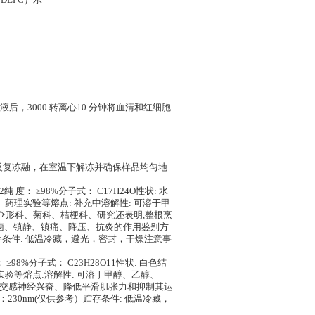
DEPC）水
，3000 转离心10 分钟将血清和红细胞
免反复冻融，在室温下解冻并确保样品均匀地
80-2纯 度： ≥98%分子式： C17H24O性状: 水
定、药理实验等熔点: 补充中溶解性: 可溶于甲
、伞形科、菊科、桔梗科、研究还表明,整根烹
抑菌、镇静、镇痛、降压、抗炎的作用鉴别方
考）贮存条件: 低温冷藏，避光，密封，干燥注意事
纯 度： ≥98%分子式： C23H28O11性状: 白色结
理实验等熔点:溶解性: 可溶于甲醇、乙醇、
制副交感神经兴奋、降低平滑肌张力和抑制其运
 λ：230nm(仅供参考）贮存条件: 低温冷藏，