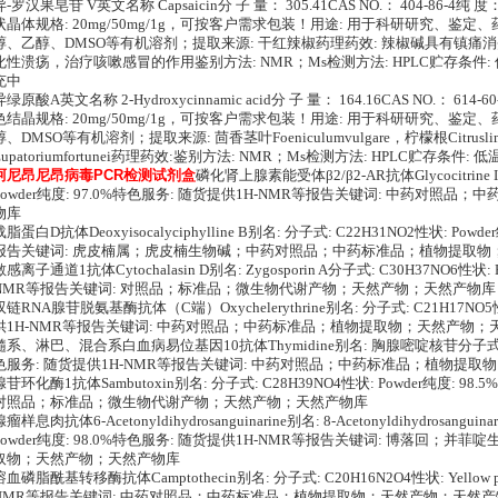
异-罗汉果皂苷 V英文名称 Capsaicin分 子 量： 305.41CAS NO.： 404-86-4纯
状晶体规格: 20mg/50mg/1g，可按客户需求包装！用途: 用于科研研究、鉴定
醇、乙醇、DMSO等有机溶剂；提取来源: 干红辣椒药理药效: 辣椒碱具有镇
化性溃疡，治疗咳嗽感冒的作用鉴别方法: NMR；Ms检测方法: HPLC贮存条件
充中
异绿原酸A英文名称 2-Hydroxycinnamic acid分 子 量： 164.16CAS NO.： 614
色结晶规格: 20mg/50mg/1g，可按客户需求包装！用途: 用于科研研究、鉴定
醇、DMSO等有机溶剂；提取来源: 茴香茎叶Foeniculumvulgare，柠檬根Citruslim
Eupatoriumfortunei药理药效:鉴别方法: NMR；Ms检测方法: HPLC贮存
阿尼昂尼昂病毒PCR检测试剂盒
磷化肾上腺素能受体β2/β2-AR抗体Glycocitrine I
powder纯度: 97.0%特色服务: 随货提供1H-NMR等报告关键词: 中药对
物库
载脂蛋白D抗体Deoxyisocalyciphylline B别名: 分子式: C22H31NO2性状: Po
报告关键词: 虎皮楠属；虎皮楠生物碱；中药对照品；中药标准品；植物提取物
敏感离子通道1抗体Cytochalasin D别名: Zygosporin A分子式: C30H37NO6性状
NMR等报告关键词: 对照品；标准品；微生物代谢产物；天然产物；天然产物库
双链RNA腺苷脱氨基酶抗体（C端）Oxychelerythrine别名: 分子式: C21H17NO5性
供1H-NMR等报告关键词: 中药对照品；中药标准品；植物提取物；天然产物；
髓系、淋巴、混合系白血病易位基因10抗体Thymidine别名: 胸腺嘧啶核苷分子式: C10H
色服务: 随货提供1H-NMR等报告关键词: 中药对照品；中药标准品；植物提
腺苷环化酶1抗体Sambutoxin别名: 分子式: C28H39NO4性状: Powder纯度: 
对照品；标准品；微生物代谢产物；天然产物；天然产物库
腺瘤样息肉抗体6-Acetonyldihydrosanguinarine别名: 8-Acetonyldihydrosanguin
powder纯度: 98.0%特色服务: 随货提供1H-NMR等报告关键词: 博落回
取物；天然产物；天然产物库
溶血磷脂酰基转移酶抗体Camptothecin别名: 分子式: C20H16N2O4性状: Yellow 
NMR等报告关键词: 中药对照品；中药标准品；植物提取物；天然产物；天然产