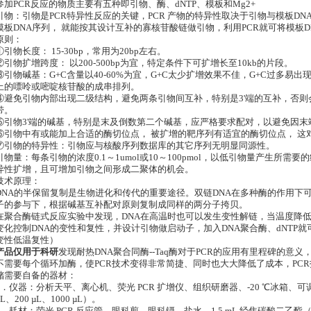
参加PCR反应的物质主要有五种即引物、酶、dNTP、模板和Mg2+
引物：引物是PCR特异性反应的关键，PCR 产物的特异性取决于引物与模板D
模板DNA序列， 就能按其设计互补的寡核苷酸链做引物，利用PCR就可将模板
原则：
①引物长度： 15-30bp，常用为20bp左右。
②引物扩增跨度： 以200-500bp为宜，特定条件下可扩增长至10kb的片段。
③引物碱基：G+C含量以40-60%为宜，G+C太少扩增效果不佳，G+C过多易出
上的嘌呤或嘧啶核苷酸的成串排列。
④避免引物内部出现二级结构，避免两条引物间互补，特别是3'端的互补，否
带。
⑤引物3'端的碱基，特别是末及倒数第二个碱基，应严格要求配对，以避免因末
⑥引物中有或能加上合适的酶切位点， 被扩增的靶序列有适宜的酶切位点， 这
⑦引物的特异性：引物应与核酸序列数据库的其它序列无明显同源性。
引物量：每条引物的浓度0.1～1umol或10～100pmol，以低引物量产生所
异性扩增，且可增加引物之间形成二聚体的机会。
技术原理：
DNA的半保留复制是生物进化和传代的重要途径。双链DNA在多种酶的作用下
子的参与下，根据碱基互补配对原则复制成同样的两分子挎贝。
在聚合酶链式反应实验中发现，DNA在高温时也可以发生变性解链，当温度降
变化控制DNA的变性和复性，并设计引物做启动子，加入DNA聚合酶、dNTP就
变性低温复性）
产品仅用于科研
发现耐热DNA聚合同酶--Taq酶对于PCR的应用有里程碑的意
不需要每个循环加酶，使PCR技术变得非常简捷、同时也大大降低了成本，PC
储需要自备的器材：
1．仪器：分析天平、离心机、荧光 PCR 扩增仪、组织研磨器、-20 ℃冰箱、可调
µL、200 µL、1000 µL）。