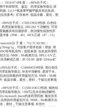
 NO.： 1916-07-0纯 度： ≥98%分子式：
用途: 用于科研研究、鉴定、药理实验等熔点:溶
: 3,4,5-*氧基苯甲酸甲酯具有抗焦虑、
70nm(仅供参考）贮存条件: 低温冷藏，避光，密
 度： ≥98%分子式： C5H11NO2S性状: 白色结
理实验等熔点: 280-282 °C溶解性: 可溶
L-蛋氨酸具有抗脂肪肝，防治慢性或急性肝
冲液（PH6．40）-60％乙腈（87：13）
pyranoside分 子 量： 712.7CAS NO.：
0mg/50mg/1g，可按客户需求包装！用途: 用
DMSO等有机溶剂；提取来源: 合欢皮药理药
别方法: NMR；Ms检测方法: HPLC-UV:乙
水溶解或乙腈：水=20:80 波长=204nm贮
 度： ≥98%分子式： C34H44O19性状: 类白色结
、药理实验等熔点: 补充中溶解性: 易溶于水、
抗炎抗病毒的作用鉴别方法: NMR；Ms检
贮存条件: 低温冷藏，避光，密封，干燥注意事项:
 度： ≥98%分子式： C15H11O6.Cl性状: 褐色结
理实验等熔点: >300℃(无水合物)溶解性:
max(L.)merr的皮药理药效: 氯化矢车
癌的作用鉴别方法: NMR；Ms检测方法:
冷藏，避光，密封，干燥注意事项: 补充中