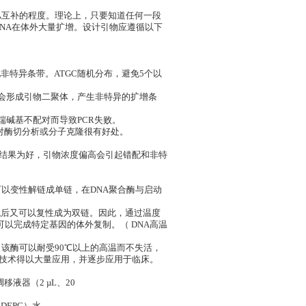
NA互补的程度。理论上，只要知道任何一段
DNA在体外大量扩增。设计引物应遵循以下
现非特异条带。ATGC随机分布，避免5个以
则会形成引物二聚体，产生非特异的扩增条
端碱基不配对而导致PCR失败。
对酶切分析或分子克隆很有好处。
需要的结果为好，引物浓度偏高会引起错配和非特
可以变性解链成单链，在DNA聚合酶与启动
低后又可以复性成为双链。因此，通过温度
可以完成特定基因的体外复制。（ DNA高温
义，该酶可以耐受90℃以上的高温而不失活，
R技术得以大量应用，并逐步应用于临床。
移液器（2 µL、20