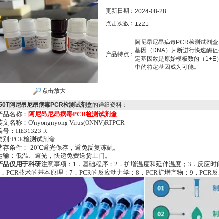
更新日期：
2024-08-28
点击次数：
1221
阿尼昂尼昂病毒PCR检测试剂
基因（DNA）片断进行快速酶
产品特点：
定基因数是原始模板数的（1+E
中的特定基因成为可能。
点击放大
50T阿尼昂尼昂病毒PCR检测试剂盒
的详细资料：
产品名称：
阿尼昂尼昂病毒PCR检测试剂盒
英文名称：O'nyongnyong Virus(ONNV)RTPCR
编号：HE31323-R
类别:PCR检测试剂盒
储存条件：-20℃避光保存，避免反复冻融。
运输：低温、避光，快递免费送货上门。
产品仅用于科研
注意事项：1．基础程序；2．扩增温度和延伸温度；3．反应时间
6．PCR技术的基本原理；7．PCR的反应动力学；8．PCR扩增产物；9．PC