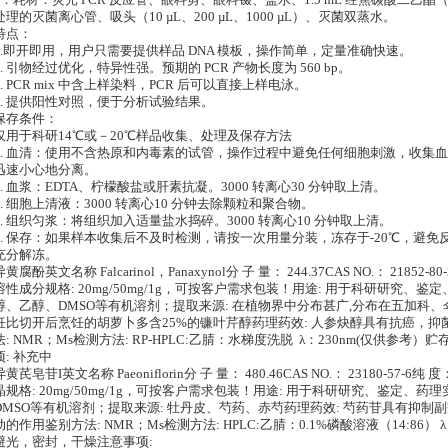
2．耗材：荧光 PCR 反应管、眼科剪、眼科镊、盐水、1.5 mL 经焦碳酸二乙酯（
处理的灭菌离心管、吸头（10 µL、200 µL、1000 µL）、灭菌双蒸水。
特点：
1.即开即用，用户只需要提供样品 DNA 模板，操作简单，定量准确快速。
2. 引物经过优化，特异性强。预期的 PCR 产物长度为 560 bp。
3. PCR mix 中含上样染料，PCR 后可以直接上样电泳。
4. 提供阳性对照，便于分析试验结果。
保存条件：
仅用于科研14℃或－20℃样品收集、处理及保存方法
1. 血清：使用不含热原和内毒素的试管，操作过程中避免任何细胞刺激，收集血液后
迅速小心地分离。
2. 血浆：EDTA、柠檬酸盐或肝素抗凝。3000 转离心30 分钟取上清。
3. 细胞上清液：3000 转离心10 分钟去除颗粒和聚合物。
4. 组织匀浆：将组织加入适量盐水捣碎。3000 转离心10 分钟取上清。
5. 保存：如果样本收集后不及时检测，请按一次用量分装，冻存于-20℃，避
充分解冻。
异黄腐酚英文名称 Falcarinol，Panaxynol分 子 量： 244.37CAS NO.： 21852-
溶性成分规格: 20mg/50mg/1g，可按客户需求包装！用途: 用于科研研究、鉴
醇、乙醇、DMSO等有机溶剂；提取来源: 在植物界中分布甚广,分布在五加科
饪比切开后烹饪的胡萝卜多含25%的镰叶芹醇药理药效: 人参炔醇具有抗癌，
法: NMR；Ms检测方法: RP-HPLC:乙腈：水梯度洗脱 λ：230nm(仅供参
项: 补充中
异黄芪皂苷I英文名称 Paeoniflorin分 子 量： 480.46CAS NO.： 23180-57-6
晶规格: 20mg/50mg/1g，可按客户需求包装！用途: 用于科研研究、鉴定、药
DMSO等有机溶剂；提取来源: 牡丹皮、芍药、赤芍药理药效: 芍药苷具有抑
动的作用鉴别方法: NMR；Ms检测方法: HPLC:乙腈：0.1%磷酸溶液（14:86）
避光，密封，干燥注意事项: