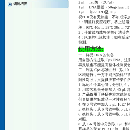
2 μl Taq酶 （2U/μl）
细胞培养
1 μl DNA模板（50ng-1μg/μl
1 μl 加ddH2O至 50 μl
视PCR仪有无热盖，不加或添
2：调整好反应程序。将上述混合
段：93℃ 40s → 58℃ 30s → 
3：伴放线放线杆菌探针法荧光定
4：PCR的电泳检测：如在反应
检测。
使用方法:
一、样品 DNA 的制备
用自选方法提取 Cps DNA。
再灵敏也不能提高整体检测灵
二、制备 Cps 标准曲线（以 
区域进行，千万不能污染样品
阳性对照，只提供没有传染性的
1. 标记 6 个离心管，分别为 6，
2. 用带芯枪头分别加入 45 
3.
产品仅用于科研
先将本试剂盒
剂盒提供的标准品一次性稀释至 10
4. 在 6 号管中加入 5 μL 10
5. 换枪头，从 6 号管中取 5 μ
6. 换枪头，从 5 号管中取 5
对照。
8. 从 1-6 号管中分别取 5
释样品的荧光 PCR Ct 值