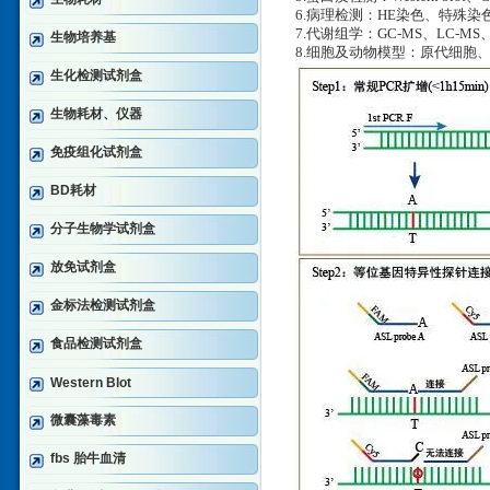
6.病理检测：HE染色、特殊
7.代谢组学：GC-MS、LC-MS
生物培养基
8.细胞及动物模型：原代细胞
生化检测试剂盒
生物耗材、仪器
免疫组化试剂盒
BD耗材
分子生物学试剂盒
放免试剂盒
金标法检测试剂盒
食品检测试剂盒
Western Blot
微囊藻毒素
fbs 胎牛血清