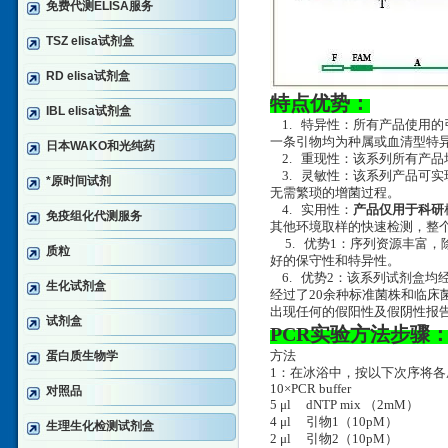
免费代测ELISA服务
TSZ elisa试剂盒
RD elisa试剂盒
特点优势：
IBL elisa试剂盒
1. 特异性：所有产品使用的
一条引物均为种属或血清型特异
日本WAKO和光纯药
2. 重现性：该系列所有产品
3. 灵敏性：该系列产品可实现
*原时间试剂
无需繁琐的增菌过程。
4. 实用性：
产品仅用于科研
免疫组化代测服务
其他环境取样的快速检测，整个
5. 优势1：序列资源丰富
质粒
好的保守性和特异性。
6. 优势2：该系列试剂盒均
生化试剂盒
经过了20余种标准菌株和临床
出现任何的假阳性及假阴性报
试剂盒
PCR实验方法步骤
蛋白质生物学
方法
1：在冰浴中，按以下次序将各
10×PCR buffer
对照品
5 μl dNTP mix （2mM
4 μl 引物1（10pM
生理生化检测试剂盒
2 μl 引物2（10pM