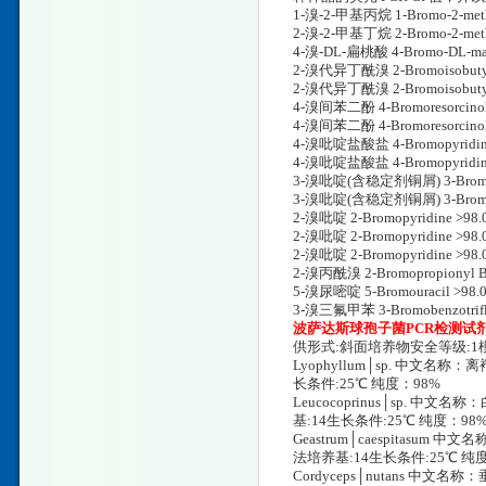
1-溴-2-甲基丙烷 1-Bromo-2-m
2-溴-2-甲基丁烷 2-Bromo-2-me
4-溴-DL-扁桃酸 4-Bromo-DL-m
2-溴代异丁酰溴 2-Bromoisobut
2-溴代异丁酰溴 2-Bromoisobuty
4-溴间苯二酚 4-Bromoresorci
4-溴间苯二酚 4-Bromoresorci
4-溴吡啶盐酸盐 4-Bromopyridin
4-溴吡啶盐酸盐 4-Bromopyridi
3-溴吡啶(含稳定剂铜屑) 3-Bromopyr
3-溴吡啶(含稳定剂铜屑) 3-Bromopyr
2-溴吡啶 2-Bromopyridine >
2-溴吡啶 2-Bromopyridine >
2-溴吡啶 2-Bromopyridine 
2-溴丙酰溴 2-Bromopropionyl
5-溴尿嘧啶 5-Bromouracil >
3-溴三氟甲苯 3-Bromobenzotri
波萨达斯球孢子菌PCR检测试
供形式:斜面培养物安全等级:1模
Lyophyllum│sp. 中文名称
长条件:25℃ 纯度：98%
Leucocoprinus│sp. 中
基:14生长条件:25℃ 纯度：98
Geastrum│caespitasum
法培养基:14生长条件:25℃ 纯
Cordyceps│nutans 中文