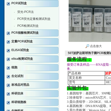
PCR试剂盒
荧光-PCR法
·
PCR荧光定量检测试剂盒
·
PCR检测试剂盒
·
PCR核酸检测试剂盒
定量PCR试剂盒
点击放大
ELISA试剂盒
50T波萨达斯球孢子菌PCR检测
服务流程：
elisa检测试剂盒
接受订单及样品——RNA提取
细胞
务。
产品名称
波
生化试剂
英文名称
Coc
货号
HE3
标准品对照品
实验外包:
科研抗体
1.基因组学：基因芯片、SNP
2.转录组学：microRNA芯片、
3.蛋白质组学：2D-DIGE、SILA
科研细胞株
4.基因检测：DNA/RNA提取、RT-
5.蛋白质检测：Western blot、
生物耗材