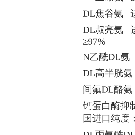
DL焦谷氨 进
DL叔亮氨 进
≥97%
N乙酰DL氨 
DL高半胱氨 
间氟DL酪氨 
钙蛋白酶抑制剂
国进口纯度：
DL丙氨酰D