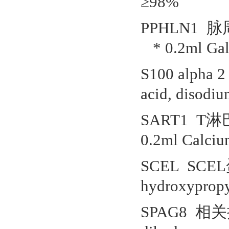
≥98%
PPHLN1
* 0.2ml Gall
S100 alpha 
acid, disodiu
SART1 
0.2ml Calciu
SCEL SCEL
hydroxypropy
SPAG8 相关抗原