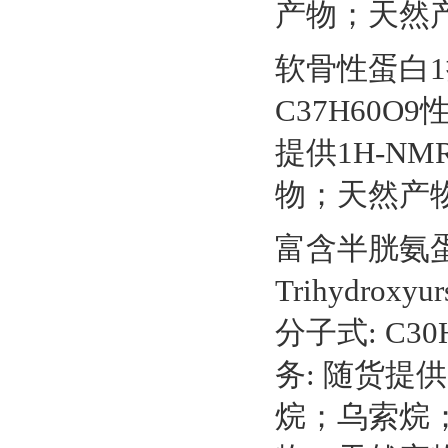
产物；天然
软骨性蛋白1抗体
C37H60O9
提供1H-N
物；天然产
富含半胱氨蛋白
Trihydroxyur
分子式: C30
务: 随货提
烷；乌索烷