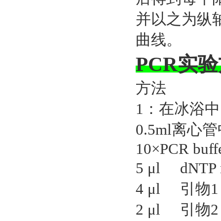
并以之为纵
曲线。
PCR实
方法
1：在冰浴
0.5ml离
10×PCR
5 μl dN
4 μl 
2 μl 