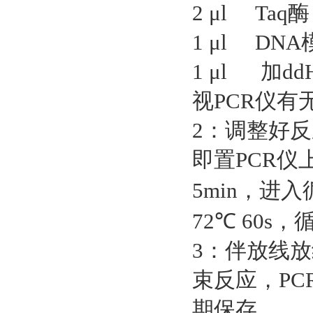
2 μl T
1 μl DNA
1 μl 加ddH
视PCR仪
2：调整好
即置PCR仪
5min，进入循
72℃ 60s，
3：伴放线放
束反应，PC
期保存。