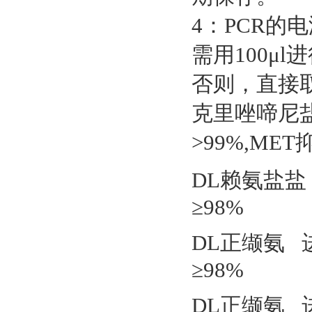
4：PCR的
需用100μ
否则，直接取
克里唑啼尼盐
>99%,ME
DL赖氨盐盐
≥98%
DL正缬氨 进
≥98%
DL正缬氨 进