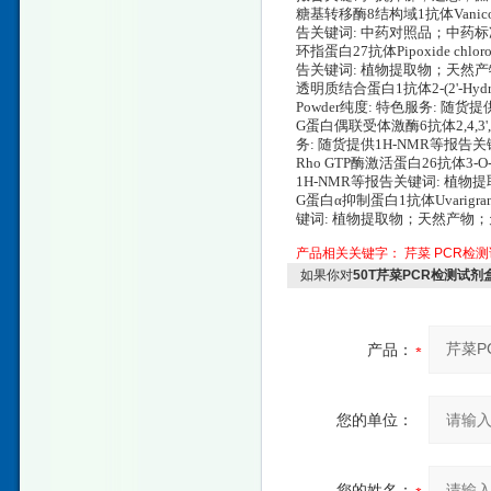
糖基转移酶8结构域1抗体Vanicosi
告关键词: 中药对照品；中药
环指蛋白27抗体Pipoxide chlo
告关键词: 植物提取物；天然
透明质结合蛋白1抗体2-(2'-Hydroxytr
Powder纯度: 特色服务: 
G蛋白偶联受体激酶6抗体2,4,3',4',6'
务: 随货提供1H-NMR等报
Rho GTP酶激活蛋白26抗体3-O-D
1H-NMR等报告关键词: 植
G蛋白α抑制蛋白1抗体Uvarigran
键词: 植物提取物；天然产物
产品相关关键字：
芹菜
PCR检
如果你对
50T芹菜PCR检测试剂
产品：
您的单位：
您的姓名：