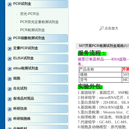
PCR试剂盒
荧光-PCR法
·
PCR荧光定量检测试剂盒
·
点击放大
PCR检测试剂盒
·
PCR核酸检测试剂盒
50T芹菜PCR检测试剂盒规格
的
定量PCR试剂盒
服务流程：
ELISA试剂盒
接受订单及样品——RNA提取
务。
elisa检测试剂盒
产品名称
芹菜
规格
50
细胞
货号
HE3
实验外包:
生化试剂
1.基因组学：基因芯片、SNP
2.转录组学：microRNA芯片、
标准品对照品
3.蛋白质组学：2D-DIGE、SILA
4.基因检测：DNA/RNA提取、RT-
科研抗体
5.蛋白质检测：Western blot、
6.病理检测：HE染色、特殊
科研细胞株
7.代谢组学：GC-MS、LC-MS
8.细胞及动物模型：原代细胞
生物耗材