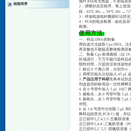
视PCR仪有无热盖，不加或添
细胞培养
2：调整好反应程序。将上述混合
段：93℃ 40s → 58℃ 30s → 
3：伴放线放线杆菌探针法荧光定
4：PCR的电泳检测：如在反应
检测。
使用方法:
一、样品 DNA 的制备
用自选方法提取 Cps DNA。
再灵敏也不能提高整体检测灵
二、制备 Cps 标准曲线（以 
区域进行，千万不能污染样品
阳性对照，只提供没有传染性的
1. 标记 6 个离心管，分别为 6，
2. 用带芯枪头分别加入 45 
3.
产品仅用于科研
先将本试剂盒
剂盒提供的标准品一次性稀释至 10
4. 在 6 号管中加入 5 μL 10
5. 换枪头，从 6 号管中取 5 μ
6. 换枪头，从 5 号管中取 5
对照。
8. 从 1-6 号管中分别取 5
释样品的荧光 PCR Ct 值
正己烷中2,2',4,5,5'-五氯联溶液
正己烷中2,4,4’-三氯联溶液（PCB
正己烷中2,2’,5,5’-四氯联溶液（P