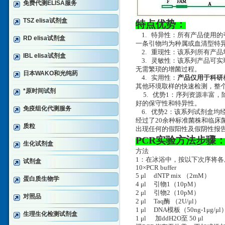
免费代测ELISA服务
TSZ elisa试剂盒
特点优势：
1. 特异性：所有产品使用的
RD elisa试剂盒
一条引物均为种属或血清型特异
2. 重现性：该系列所有产品
IBL elisa试剂盒
3. 灵敏性：该系列产品可实现
无需繁琐的增菌过程。
日本WAKO和光纯药
4. 实用性：
产品仅用于科研
其他环境取样的快速检测，整个
*原时间试剂
5. 优势1：序列资源丰富
好的保守性和特异性。
免疫组化代测服务
6. 优势2：该系列试剂盒均
经过了20余种标准菌株和临床
质粒
出现任何的假阳性及假阴性报
PCR实验方法步骤
生化试剂盒
方法
1：在冰浴中，按以下次序将各
试剂盒
10×PCR buffer
5 μl dNTP mix （2mM
蛋白质生物学
4 μl 引物1（10pM
2 μl 引物2（10pM
对照品
2 μl Taq酶 （2U/μl）
1 μl DNA模板（50ng-1μg/μl
生理生化检测试剂盒
1 μl 加ddH2O至 50 μl