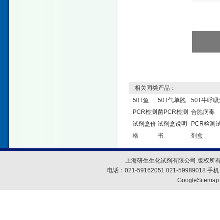
相关同类产品：
50T鱼
50T气单胞
50T牛呼吸
PCR检测
菌PCR检测
合胞病毒
试剂盒价
试剂盒说明
PCR检测
格
书
剂盒
上海研生生化试剂有限公司 版权所有
电话：021-59162051 021-59989018
GoogleSitemap