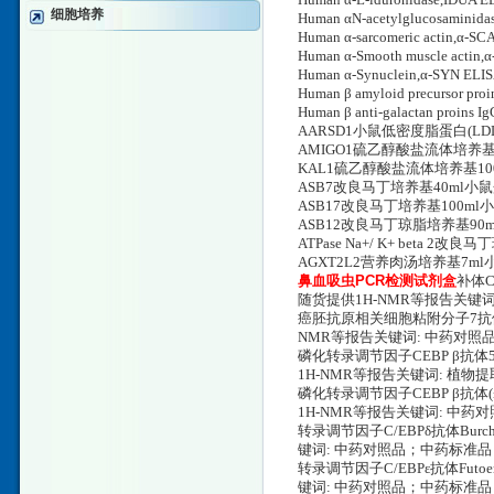
Human α-L-iduronidase,ID
细胞培养
Human αN-acetylglucosamin
Human α-sarcomeric actin,α-
Human α-Smooth muscle acti
Human α-Synuclein,α-SYN EL
Human β amyloid precursor 
Human β anti-galactan proin
AARSD1小鼠低密度脂蛋白(LD
AMIGO1硫乙醇酸盐流体培养
KAL1硫乙醇酸盐流体培养基100
ASB7改良马丁培养基40ml小鼠
ASB17改良马丁培养基100m
ASB12改良马丁琼脂培养基90
ATPase Na+/ K+ beta
AGXT2L2营养肉汤培养基7ml
鼻血吸虫PCR检测试剂盒
补体C6
随货提供1H-NMR等报告关
癌胚抗原相关细胞粘附分子7抗体2-Epi
NMR等报告关键词: 中药对
磷化转录调节因子CEBP β抗体5'-Me
1H-NMR等报告关键词: 植
磷化转录调节因子CEBP β抗体(±)-
1H-NMR等报告关键词: 中
转录调节因子C/EBPδ抗体Burche
键词: 中药对照品；中药标准
转录调节因子C/EBPε抗体Futoen
键词: 中药对照品；中药标准