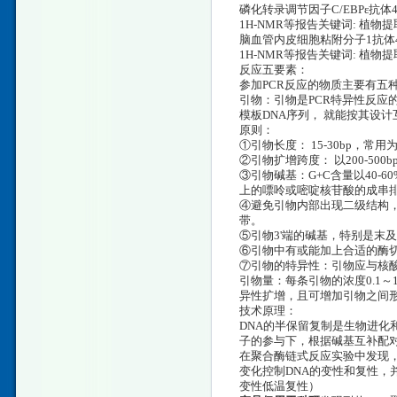
磷化转录调节因子C/EBPε抗体4-O-D
1H-NMR等报告关键词: 植
脑血管内皮细胞粘附分子1抗体4-O-De
1H-NMR等报告关键词: 植
反应五要素：
参加PCR反应的物质主要有五种
引物：引物是PCR特异性反应
模板DNA序列， 就能按其设
原则：
①引物长度： 15-30bp，常用为
②引物扩增跨度： 以200-50
③引物碱基：G+C含量以40-
上的嘌呤或嘧啶核苷酸的成串
④避免引物内部出现二级结构，
带。
⑤引物3'端的碱基，特别是末
⑥引物中有或能加上合适的酶切
⑦引物的特异性：引物应与核
引物量：每条引物的浓度0.1～
异性扩增，且可增加引物之间
技术原理：
DNA的半保留复制是生物进化
子的参与下，根据碱基互补配
在聚合酶链式反应实验中发现
变化控制DNA的变性和复性，并
变性低温复性）