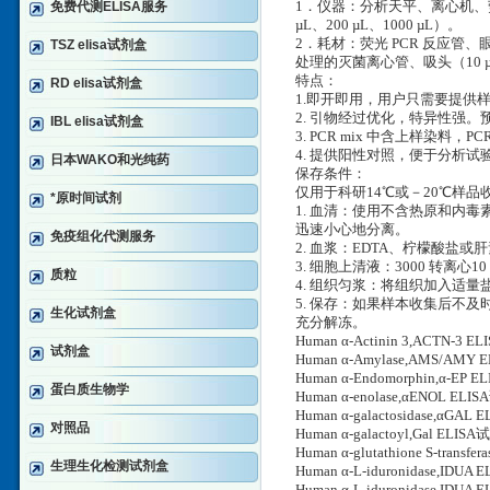
免费代测ELISA服务
1．仪器：分析天平、离心机、荧光
µL、200 µL、1000 µL）。
2．耗材：荧光 PCR 反应管、
TSZ elisa试剂盒
处理的灭菌离心管、吸头（10 µL
特点：
RD elisa试剂盒
1.即开即用，用户只需要提供样
2. 引物经过优化，特异性强。预期
IBL elisa试剂盒
3. PCR mix 中含上样染料，
4. 提供阳性对照，便于分析试
日本WAKO和光纯药
保存条件：
仅用于科研14℃或－20℃样
*原时间试剂
1. 血清：使用不含热原和内毒
迅速小心地分离。
免疫组化代测服务
2. 血浆：EDTA、柠檬酸盐或肝
3. 细胞上清液：3000 转离心
质粒
4. 组织匀浆：将组织加入适量盐
5. 保存：如果样本收集后不
生化试剂盒
充分解冻。
Human α-Actinin 3,ACTN-3 E
试剂盒
Human α-Amylase,AMS/AMY 
Human α-Endomorphin,α-EP EL
蛋白质生物学
Human α-enolase,αENOL ELISA
Human α-galactosidase,αGAL 
对照品
Human α-galactoyl,Gal ELISA
Human α-glutathione S-transf
生理生化检测试剂盒
Human α-L-iduronidase,ID