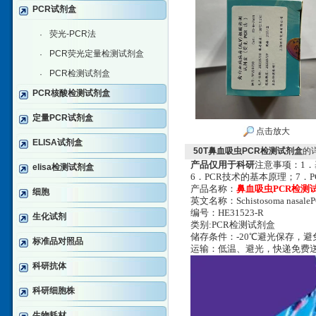
PCR试剂盒
荧光-PCR法
·
PCR荧光定量检测试剂盒
·
PCR检测试剂盒
·
PCR核酸检测试剂盒
定量PCR试剂盒
点击放大
ELISA试剂盒
50T鼻血吸虫PCR检测试剂盒
的
产品仅用于科研
注意事项：1．
elisa检测试剂盒
6．PCR技术的基本原理；7．
产品名称：
鼻血吸虫PCR检测
细胞
英文名称：Schistosoma nasale
编号：HE31523-R
生化试剂
类别:PCR检测试剂盒
储存条件：-20℃避光保存，
标准品对照品
运输：低温、避光，快递免费
科研抗体
科研细胞株
生物耗材