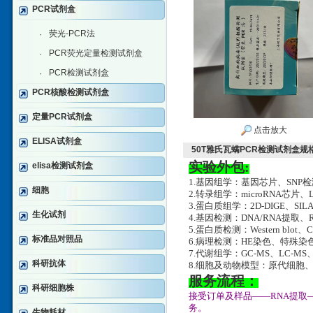
PCR试剂盒
荧光-PCR法
·
PCR荧光定量检测试剂盒
·
PCR检测试剂盒
·
PCR核酸检测试剂盒
定量PCR试剂盒
点击放大
ELISA试剂盒
50T雅氏瓦螨PCR检测试剂盒规
实验外包:
elisa检测试剂盒
1.基因组学：基因芯片、SNP
细胞
2.转录组学：microRNA芯片、
3.蛋白质组学：2D-DIGE、SILA
生化试剂
4.基因检测：DNA/RNA提取、RT-
5.蛋白质检测：Western blot、
标准品对照品
6.病理检测：HE染色、特殊
7.代谢组学：GC-MS、LC-MS
科研抗体
8.细胞及动物模型：原代细胞
服务流程：
科研细胞株
接受订单及样品——RNA提取
务。
生物耗材