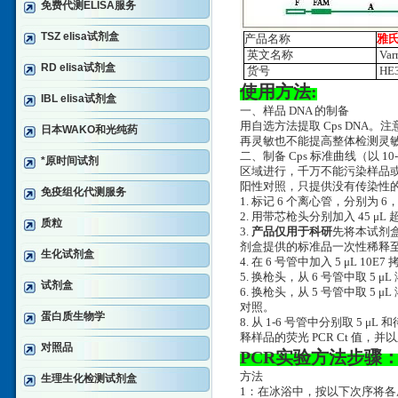
免费代测ELISA服务
TSZ elisa试剂盒
产品名称
雅氏
英文名称
Var
RD elisa试剂盒
货号
HE3
使用方法:
IBL elisa试剂盒
一、样品 DNA 的制备
用自选方法提取 Cps DNA。
日本WAKO和光纯药
再灵敏也不能提高整体检测灵
二、制备 Cps 标准曲线（以 
*原时间试剂
区域进行，千万不能污染样品
阳性对照，只提供没有传染性的
免疫组化代测服务
1. 标记 6 个离心管，分别为 6，
2. 用带芯枪头分别加入 45 
质粒
3.
产品仅用于科研
先将本试剂盒
剂盒提供的标准品一次性稀释至 10
生化试剂盒
4. 在 6 号管中加入 5 μL 10
5. 换枪头，从 6 号管中取 5 μ
试剂盒
6. 换枪头，从 5 号管中取 5
对照。
蛋白质生物学
8. 从 1-6 号管中分别取 5
释样品的荧光 PCR Ct 值
对照品
PCR实验方法步骤
方法
生理生化检测试剂盒
1：在冰浴中，按以下次序将各