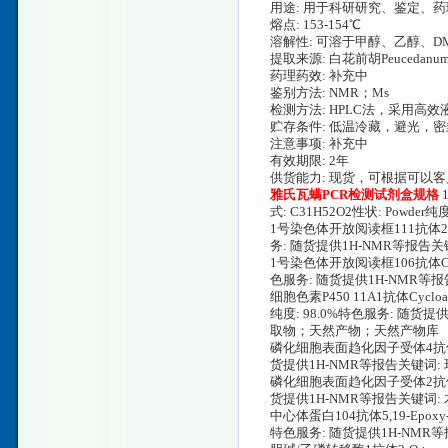
用途: 用于科研研究、鉴定、
熔点: 153-154℃
溶解性: 可溶于甲醇、乙醇、D
提取来源: 白花前胡Peucedanumpr
药理药效: 补充中
鉴别方法: NMR；Ms
检测方法: HPLC法，采用高效
贮存条件: 低温冷藏，避光，
注意事项: 补充中
有效期限: 2年
供货能力: 现货，可根据可以
雅氏瓦螨PCR检测试剂盒规格
式: C31H52O2性状: Pow
1号染色体开放阅读框111抗体21,24β-
务: 随货提供1H-NMR等报
1号染色体开放阅读框106抗体Cycloarta
色服务: 随货提供1H-NMR
细胞色素P450 11A1抗体Cycloart-25
纯度: 98.0%特色服务: 随
取物；天然产物；天然产物库
磷化细胞表面趋化因子受体4抗体Cycloa
货提供1H-NMR等报告关键
磷化细胞表面趋化因子受体2抗体29-Hyd
货提供1H-NMR等报告关键
中心体蛋白104抗体5,19-Epoxy-19,
特色服务: 随货提供1H-NM