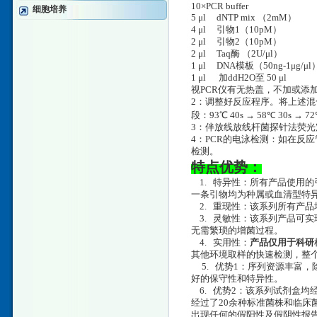
10×PCR buffer
细胞培养
5 μl dNTP mix （2mM
4 μl 引物1（10pM
2 μl 引物2（10pM
2 μl Taq酶 （2U/μl）
1 μl DNA模板（50ng-1μg/μl
1 μl 加ddH2O至 50 μl
视PCR仪有无热盖，不加或添
2：调整好反应程序。将上述混合
段：93℃ 40s → 58℃ 30s → 
3：伴放线放线杆菌探针法荧光定
4：PCR的电泳检测：如在反应
检测。
特点优势：
1. 特异性：所有产品使用的
一条引物均为种属或血清型特异
2. 重现性：该系列所有产品
3. 灵敏性：该系列产品可实现
无需繁琐的增菌过程。
4. 实用性：
产品仅用于科研
其他环境取样的快速检测，整个
5. 优势1：序列资源丰富
好的保守性和特异性。
6. 优势2：该系列试剂盒均
经过了20余种标准菌株和临床
出现任何的假阳性及假阴性报