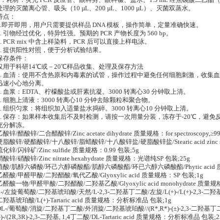
2．耗材：荧光 PCR 反应管、眼科剪、眼科镊、盐水、1.5 mL 经焦碳酸二乙酯（
处理的灭菌离心管、吸头（10 µL、200 µL、1000 µL）、灭菌双蒸水。
特点：
1.即开即用，用户只需要提供样品 DNA 模板，操作简单，定量准确快速。
2. 引物经过优化，特异性强。预期的 PCR 产物长度为 560 bp。
3. PCR mix 中含上样染料，PCR 后可以直接上样电泳。
4. 提供阳性对照，便于分析试验结果。
保存条件：
仅用于科研14℃或－20℃样品收集、处理及保存方法
1. 血清：使用不含热原和内毒素的试管，操作过程中避免任何细胞刺激，收集血液后
迅速小心地分离。
2. 血浆：EDTA、柠檬酸盐或肝素抗凝。3000 转离心30 分钟取上清。
3. 细胞上清液：3000 转离心10 分钟去除颗粒和聚合物。
4. 组织匀浆：将组织加入适量盐水捣碎。3000 转离心10 分钟取上清。
5. 保存：如果样本收集后不及时检测，请按一次用量分装，冻存于-20℃，避
充分解冻。
乙酸锌/醋酸锌/二合醋酸锌/Zinc acetate dihydrate 质量规格：for spectroscopy,≥9
硬脂酸锌/硬酯酸锌/十八酸锌/脂蜡酸锌/十八酸锌盐/硬脂酸锌盐/Stearic acid zinc s
硫化锌/闪锌矿/Zinc sulfide 质量规格：0.99 包装;5g
硝酸锌/硝酸锌/Zinc nitrate hexahydrate 质量规格：光谱纯SP 包装;25g
植酸/肌醇六磷酸/环己六醇磷酸酯/肌醇六磷酸酯/环已六醇六磷酸酯/Phytic acid 质
乙醛酸/甲醛甲酸/二羟醋酸/氧代乙酸/Glyoxylic acid 质量规格：SP 包装;1g
乙醛酸一物/甲醛甲酸/二羟醋酸/二羟基乙酸/Glyoxylic acid monohydrate 
L-/左旋葡萄酸/二羟基琥珀酸/天然/L-2,3-二羟基丁二酸/左旋/L(+)-/L(+)-2,3-二
二羟基琥珀酸/L(+)-Tartaric acid 质量规格：分析标准品 包装;1g
DL-/葡萄酸/消旋/二羟基丁二酸/外消旋/二羟基琥珀酸//(R*,R*)-(±)-2,3-二羟基丁二
(-)-/(2R,3R)-2,3-二羟基, 1,4丁二酸/DL-Tartaric acid 质量规格：分析标准品 包装;2