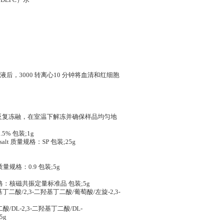
DEPC）水
，3000 转离心10 分钟将血清和红细胞
免反复冻融，在室温下解冻并确保样品均匀地
9.5% 包装;1g
alt 质量规格：SP 包装;25g
量规格：0.9 包装;5g
质量规格：核磁共振定量标准品 包装;5g
羟基丁二酸/2,3-二羟基丁二酸/葡萄酸/左旋-2,3-
酸/DL-2,3-二羟基丁二酸/DL-
5g