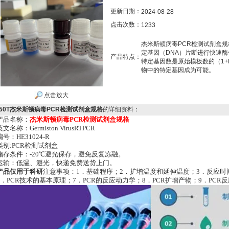
更新日期：
2024-08-28
点击次数：
1233
杰米斯顿病毒PCR检测试剂盒规
定基因（DNA）片断进行快速
产品特点：
特定基因数是原始模板数的（1+
物中的特定基因成为可能。
点击放大
50T杰米斯顿病毒PCR检测试剂盒规格
的详细资料：
产品名称：
杰米斯顿病毒PCR检测试剂盒规格
英文名称：Germiston VirusRTPCR
编号：HE31024-R
类别:PCR检测试剂盒
储存条件：-20℃避光保存，避免反复冻融。
运输：低温、避光，快递免费送货上门。
产品仅用于科研
注意事项：1．基础程序；2．扩增温度和延伸温度；3．反应时间
6．PCR技术的基本原理；7．PCR的反应动力学；8．PCR扩增产物；9．PC