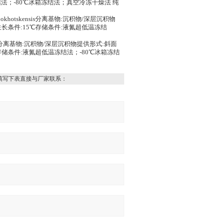
结法；-80℃冰箱冻结法；真空冷冻干燥法 纯
er│okhotskensis分离基物:沉积物/深层沉积物
生长条件:15℃存储条件:液氮超低温冻结
ivimaris分离基物:沉积物/深层沉积物提供形式:斜面
℃存储条件:液氮超低温冻结法；-80℃冰箱冻结
填写下表直接与厂家联系：