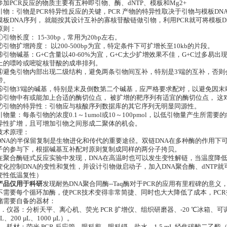
参加PCR反应的物质主要有五种即引物、酶、dNTP、模板和Mg2+
引物：引物是PCR特异性反应的关键，PCR 产物的特异性取决于引物与模板D
模板DNA序列， 就能按其设计互补的寡核苷酸链做引物，利用PCR就可将模板
原则：
①引物长度： 15-30bp，常用为20bp左右。
②引物扩增跨度： 以200-500bp为宜，特定条件下可扩增长至10kb的片段。
③引物碱基：G+C含量以40-60%为宜，G+C太少扩增效果不佳，G+C过多易出
上的嘌呤或嘧啶核苷酸的成串排列。
④避免引物内部出现二级结构，避免两条引物间互补，特别是3'端的互补，否
带。
⑤引物3'端的碱基，特别是末及倒数第二个碱基，应严格要求配对，以避免因末
⑥引物中有或能加上合适的酶切位点， 被扩增的靶序列有适宜的酶切位点， 这
⑦引物的特异性：引物应与核酸序列数据库的其它序列无明显同源性。
引物量：每条引物的浓度0.1～1umol或10～100pmol，以低引物量产生所
异性扩增，且可增加引物之间形成二聚体的机会。
技术原理：
DNA的半保留复制是生物进化和传代的重要途径。双链DNA在多种酶的作用下
子的参与下，根据碱基互补配对原则复制成同样的两分子挎贝。
在聚合酶链式反应实验中发现，DNA在高温时也可以发生变性解链，当温度降
变化控制DNA的变性和复性，并设计引物做启动子，加入DNA聚合酶、dNTP就
变性低温复性）
产品仅用于科研
发现耐热DNA聚合同酶--Taq酶对于PCR的应用有里程碑的意
不需要每个循环加酶，使PCR技术变得非常简捷、同时也大大降低了成本，PC
储需要自备的器材：
1．仪器：分析天平、离心机、荧光 PCR 扩增仪、组织研磨器、-20 ℃冰箱、可调
µL、200 µL、1000 µL）。