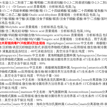
D-/右旋/2,3-二羟基丁二酸/葡萄酸/二羟基琥珀酸/D-2,3-二羟基琥珀酸/D-2,3-二羟基丁
酸/D（-）-/D-Tartaric acid 质量规格：分析标准品 包装;5g
顺-15-二十四碳单烯酸/神经酸/顺-15-二十四碳烯酸/鲨油酸/二十四烯酸/鲨鱼酸/Nerv
草酸/二合乙二酸/蓚酸/Oxalic acid dihydrate 质量规格：分析标准品 包装;5g
丹宁酸/鞣酸/单宁酸/炭尼酸/没食子鞣酸/鞣质/没食子鞣酸/柔酸/单宁/二倍酸/落叶松栲
标准品 包装;25g
钼酸/Molybdic acid 质量规格：分析标准品 包装;5g
硅酸/含二氧化硅/矽酸/ Silicic acid 质量规格：分析标准品 包装;100g
硅钨酸/钨硅酸/硅钨酸合物/Silicotungstic acid hydrate 质量规格：分析标准品 包装
钨酸/(T-4)-二氢合钨酸/钨(VI)酸/Tungstic acid 质量规格：分析标准品，用于高通量
杰米斯顿病毒PCR检测试剂盒规格
Algoriphagus│antarcticus 中文名称：南极噬冷
物:沉积物/表层沉积物提供形式:斜面培养物模式菌株:no应用领域:微生物/耐冷菌
件:液氮超低温冻结法；-80℃冰箱冻结法；真空冷冻干燥法 纯度：99%
Sphingopyxis│flavimaris 中文名称：黄海鞘氨醇盒菌种属:Sphingopyxis│f
面培养物模式菌株:no应用领域:微生物/耐冷菌培养方法培养基:471生长条件:1
结法；真空冷冻干燥法 纯度：99%
Aequorivita│antarctica 中文名称：南极栖海面菌种属:Aequorivita│anta
养物模式菌株:no应用领域:微生物/耐冷菌培养方法培养基:471生长条件:15℃存
法；真空冷冻干燥法 纯度：平均分子量 ~360
Loktanella│rosea 中文名称：玫瑰色洛克氏菌种属:Loktanella│rosea
菌株:no应用领域:微生物/耐冷菌培养方法培养基:471生长条件:15℃存储条件
冻干燥法 纯度：98%
Aeromicrobium│marinum 中文名称：海气微菌种属:Aeromicrobium│ma
养物模式菌株:no应用领域:微生物/耐冷菌培养方法培养基:471生长条件:15℃存
法；真空冷冻干燥法 纯度：98%
Colwellia│maris 中文名称：海科尔韦尔氏菌种属:Colwellia│maris分离