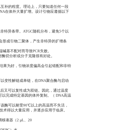
NA互补的程度。理论上，只要知道任何一段
DNA在体外大量扩增。设计引物应遵循以下
现非特异条带。ATGC随机分布，避免5个以
则会形成引物二聚体，产生非特异的扩增条
端碱基不配对而导致PCR失败。
对酶切分析或分子克隆很有好处。
需要的结果为好，引物浓度偏高会引起错配和非特
可以变性解链成单链，在DNA聚合酶与启动
低后又可以复性成为双链。因此，通过温度
可以完成特定基因的体外复制。（ DNA高温
义，该酶可以耐受90℃以上的高温而不失活，
R技术得以大量应用，并逐步应用于临床。
移液器（2 µL、20