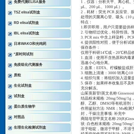
免费代测ELISA服务
1．仪器：分析天平、离心机、荧光
µL、200 µL、1000 µL）。
2．耗材：荧光 PCR 反应管、
TSZ elisa试剂盒
处理的灭菌离心管、吸头（10 µL
特点：
RD elisa试剂盒
1.即开即用，用户只需要提供样
2. 引物经过优化，特异性强。预期
IBL elisa试剂盒
3. PCR mix 中含上样染料，
4. 提供阳性对照，便于分析试
日本WAKO和光纯药
保存条件：
仅用于科研14℃或－20℃样
*原时间试剂
1. 血清：使用不含热原和内毒
迅速小心地分离。
免疫组化代测服务
2. 血浆：EDTA、柠檬酸盐或肝
3. 细胞上清液：3000 转离心
质粒
4. 组织匀浆：将组织加入适量盐
5. 保存：如果样本收集后不
生化试剂盒
充分解冻。
山茱萸新苷I英文名称 Ginsenosid
试剂盒
结晶粉末规格: 20mg/50m
醇、乙醇、DMSO等有机溶剂；
蛋白质生物学
作用鉴别方法: NMR；Ms检测方法
封，干燥注意事项: 补充中
对照品
商陆皂苷甲英文名称 20(R)Ginseno
状: 白色粉末规格: 20mg/50
生理生化检测试剂盒
溶于吡啶，微溶于甲醇，不溶于水