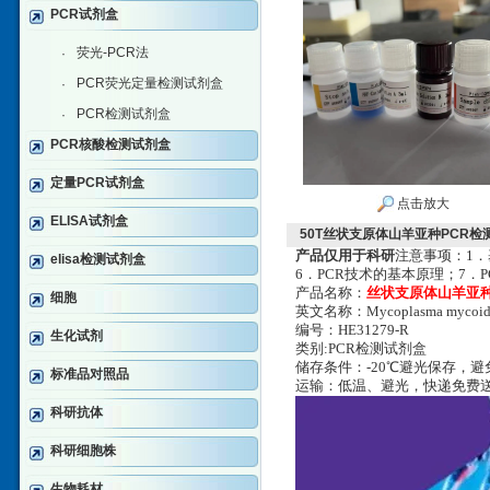
PCR试剂盒
荧光-PCR法
·
PCR荧光定量检测试剂盒
·
PCR检测试剂盒
·
PCR核酸检测试剂盒
定量PCR试剂盒
点击放大
ELISA试剂盒
50T丝状支原体山羊亚种PCR检
产品仅用于科研
注意事项：1．
elisa检测试剂盒
6．PCR技术的基本原理；7．
产品名称：
丝状支原体山羊亚种
细胞
英文名称：Mycoplasma mycoides
编号：HE31279-R
生化试剂
类别:PCR检测试剂盒
储存条件：-20℃避光保存，
标准品对照品
运输：低温、避光，快递免费
科研抗体
科研细胞株
生物耗材