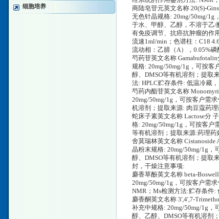
经系统的作用鉴别方法: NMR；
细胞培养
商陆皂苷元英文名称 20(S)-Ginsen
无色针晶规格: 20mg/50mg/
于水、甲醇、乙醇，不溶于乙/醚、苯提
有免疫调节、抗癌抗肿瘤的作用;
流速1ml/min；色谱柱：C18 4.6
流动相：乙腈（A），0.05%磷酸
芍药苷英文名称 Gamabufotalin
规格: 20mg/50mg/1g，
醇、DMSO等有机溶剂；提取来
法: HPLC贮存条件: 低温冷
芍药内酯苷英文名称 Monomyristi
20mg/50mg/1g，可按客
机溶剂；提取来源: 肉豆蔻药理药
蛇床子素英文名称 Lactose分 子 
格: 20mg/50mg/1g，
等有机溶剂；提取来源:药理药效:
舍莫瑞林英文名称 Cistanoside 
晶粉末规格: 20mg/50mg
醇、DMSO等有机溶剂；提取来源
封，干燥注意事项:
麝香草酚英文名称 beta-Boswelli
20mg/50mg/1g，可按客
NMR；Ms检测方法:贮存条件
麝香酮英文名称 3',4',7-Trimeth
补充中规格: 20mg/50mg
醇、乙醇、DMSO等有机溶剂；提