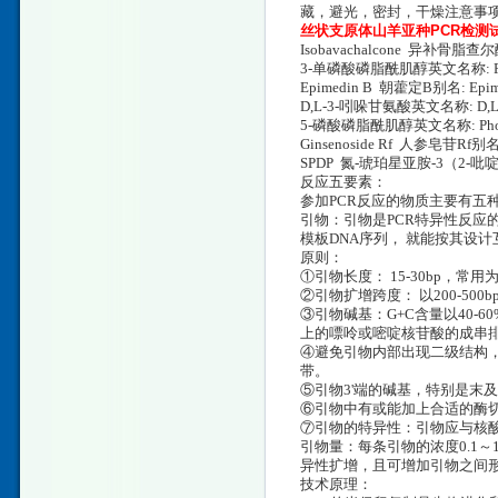
藏，避光，密封，干燥注意事项
丝状支原体山羊亚种PCR检测
Isobavachalcone 异补骨脂查尔酮/
3-单磷酸磷脂酰肌醇英文名称: Phosphati
Epimedin B 朝藿定B别名: Epimed
D,L-3-吲哚甘氨酸英文名称: D,L-3-In
5-磷酸磷脂酰肌醇英文名称: Phosphatidy
Ginsenoside Rf 人参皂苷Rf别名: P
SPDP 氮-琥珀星亚胺-3（2-吡啶二硫
反应五要素：
参加PCR反应的物质主要有五种
引物：引物是PCR特异性反应
模板DNA序列， 就能按其设
原则：
①引物长度： 15-30bp，常用为
②引物扩增跨度： 以200-50
③引物碱基：G+C含量以40-
上的嘌呤或嘧啶核苷酸的成串
④避免引物内部出现二级结构，
带。
⑤引物3'端的碱基，特别是末
⑥引物中有或能加上合适的酶切
⑦引物的特异性：引物应与核
引物量：每条引物的浓度0.1～
异性扩增，且可增加引物之间
技术原理：