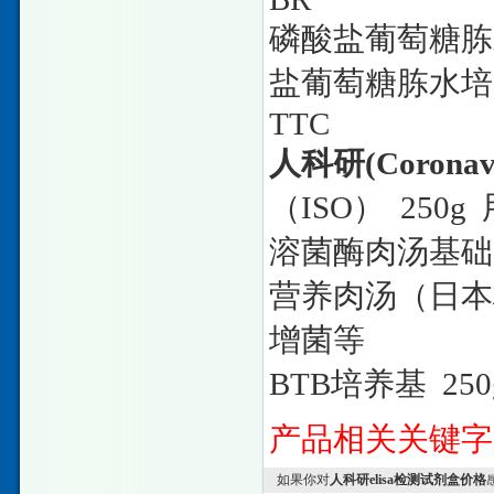
磷酸盐葡萄糖胨
盐葡萄糖胨水培
TTC
人科研
(Coronavi
（
ISO
）
250g
溶菌酶肉汤基础
营养肉汤（日本
增菌等
BTB
培养基
25
产品相关关键
如果你对
人科研elisa检测试剂盒价格