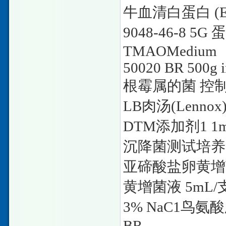
牛血清白蛋白
(E
9048-46-8 5G
蛋
TMAOMedium
50020 BR 500g i
根霉属的菌
控
LB
肉汤
(Lennox
DTM
添加剂
1 1
沉降菌测试培养
亚碲酸盐卵黄增
黄增菌液
5mL/
3% NaC1
鸟氨酸
BR