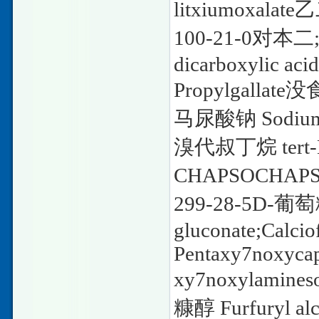
litxiumoxalate
乙
100-21-0
对本二
dicarboxylic aci
Propylgallate
没
马尿酸钠
Sodium
溴代叔丁烷
tert
CHAPSOCHAP
299-28-5D-
葡萄
gluconate;Calcio
Pentaxy7noxycapr
xy7noxylamineso
糠醇
Furfuryl a