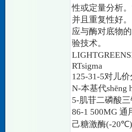
性或定量分析。
并且重复性好。
应与酶对底物的
验技术。
LIGHTGREENS
RTsigma
125-31-5
对儿价
N-
本基代
sh
ē
ng 
5-
肌苷二磷酸三
86-1 500MG
通
己糖激酶
(-20
℃