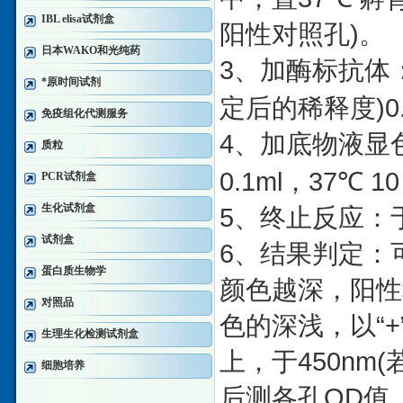
IBL elisa试剂盒
)
阳性对照孔
。
日本WAKO和光纯药
3
、加酶标抗体
*原时间试剂
)0
定后的稀释度
免疫组化代测服务
4
、加底物液显
质粒
0.1ml
37
10
，
℃
PCR试剂盒
生化试剂盒
5
、终止反应：
试剂盒
6
、结果判定：
蛋白质生物学
颜色越深，阳性
对照品
“+
色的深浅，以
生理生化检测试剂盒
450nm(
上，于
细胞培养
OD
后测各孔
值