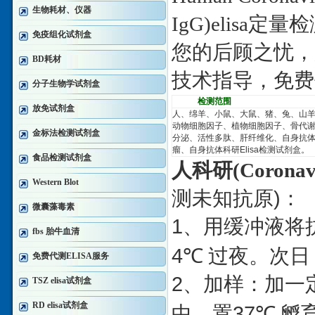
生物耗材、仪器
IgG)elisa
定量检
免疫组化试剂盒
您的后顾之忧，
BD耗材
技术指导，免费
分子生物学试剂盒
检测范围
放免试剂盒
人、绵羊、小鼠、大鼠、猪、兔、山
动物细胞因子、植物细胞因子、骨代
金标法检测试剂盒
分泌、活性多肽、肝纤维化、自身抗
瘤、自身抗体科研
Elisa
检测试剂盒。
食品检测试剂盒
人科研
(Coronavi
Western Blot
)
测未知抗原
：
微囊藻毒素
1
、用缓冲液将
fbs 胎牛血清
4
℃
过夜。次日
免费代测ELISA服务
2
、加样：加一
TSZ elisa试剂盒
RD elisa试剂盒
37
中，置
℃
孵