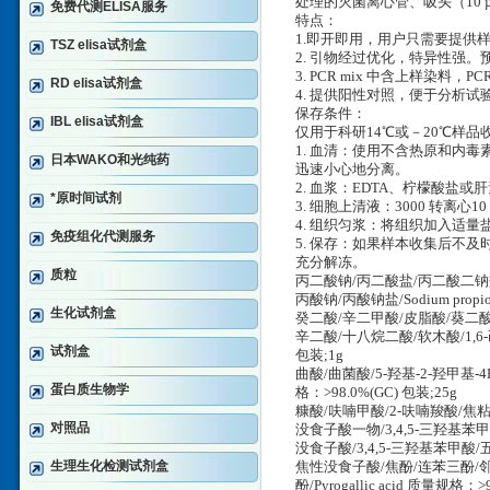
处理的灭菌离心管、吸头（10 µL
免费代测ELISA服务
特点：
1.即开即用，用户只需要提供样
TSZ elisa试剂盒
2. 引物经过优化，特异性强。预期
3. PCR mix 中含上样染料，
RD elisa试剂盒
4. 提供阳性对照，便于分析试
保存条件：
IBL elisa试剂盒
仅用于科研14℃或－20℃样
1. 血清：使用不含热原和内毒
日本WAKO和光纯药
迅速小心地分离。
2. 血浆：EDTA、柠檬酸盐或肝
*原时间试剂
3. 细胞上清液：3000 转离心
4. 组织匀浆：将组织加入适量盐
免疫组化代测服务
5. 保存：如果样本收集后不
充分解冻。
质粒
丙二酸钠/丙二酸盐/丙二酸二钠盐/缩苹
丙酸钠/丙酸钠盐/Sodium propio
生化试剂盒
癸二酸/辛二甲酸/皮脂酸/葵二酸/辛-1
辛二酸/十八烷二酸/软木酸/1,6-己
试剂盒
包装;1g
曲酸/曲菌酸/5-羟基-2-羟甲基-4H
蛋白质生物学
格：>98.0%(GC) 包装;25g
糠酸/呋喃甲酸/2-呋喃羧酸/焦粘液酸
对照品
没食子酸一物/3,4,5-三羟基苯甲酸/
没食子酸/3,4,5-三羟基苯甲酸/五倍
生理生化检测试剂盒
焦性没食子酸/焦酚/连苯三酚/邻苯
酚/Pyrogallic acid 质量规格：>9