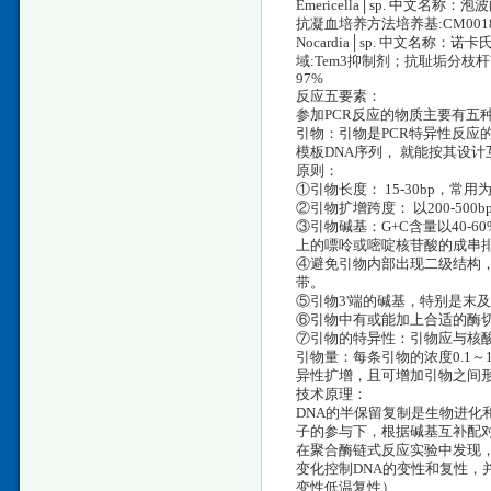
Emericella│sp. 中文名称
抗凝血培养方法培养基:CM0018
Nocardia│sp. 中文名称：
域:Tem3抑制剂；抗耻垢分枝杆
97%
反应五要素：
参加PCR反应的物质主要有五种
引物：引物是PCR特异性反应
模板DNA序列， 就能按其设
原则：
①引物长度： 15-30bp，常用为
②引物扩增跨度： 以200-50
③引物碱基：G+C含量以40-
上的嘌呤或嘧啶核苷酸的成串
④避免引物内部出现二级结构，
带。
⑤引物3'端的碱基，特别是末
⑥引物中有或能加上合适的酶切
⑦引物的特异性：引物应与核
引物量：每条引物的浓度0.1～
异性扩增，且可增加引物之间
技术原理：
DNA的半保留复制是生物进化
子的参与下，根据碱基互补配
在聚合酶链式反应实验中发现
变化控制DNA的变性和复性，并
变性低温复性）