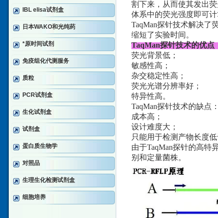
割下来，从而使其发出荧
IBL elisa试剂盒
体系中的荧光强度即可计
TaqMan探针技术解
日本WAKO和光纯药
缩短了实验时间。
*原时间试剂
TaqMan探针技术的优点
荧光背景低；
免疫组化代测服务
敏感性高；
杂交稳定性高；
质粒
荧光光谱分辨率好；
PCR试剂盒
特异性高。
TaqMan探针技术的缺点
生化试剂盒
成本高；
设计难度大；
试剂盒
只能用于检测产物长度低于
蛋白质生物学
由于TaqMan探针的高
别和定量菌株。
对照品
生理生化检测试剂盒
细胞培养