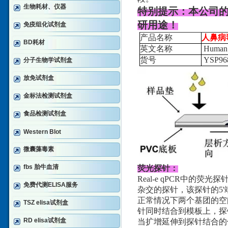
生物耗材、仪器
特别提示：本公司
研用途！
免疫组化试剂盒
产品名称
人鼻病
BD耗材
英文名称
Human 
货号
YSP96
分子生物学试剂盒
放免试剂盒
金标法检测试剂盒
食品检测试剂盒
Western Blot
微囊藻毒素
fbs 胎牛血清
荧光探针：
Real-e qPCR中的
免费代测ELISA服务
杂交的探针，该探针的5'
正常情况下两个基团的空
TSZ elisa试剂盒
针同时结合到模板上，探
RD elisa试剂盒
当扩增延伸到探针结合的位