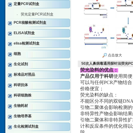
定量PCR试剂盒
荧光定量PCR试剂盒
·
PCR核酸检测试剂盒
ELISA试剂盒
elisa检测试剂盒
细胞
点击放大
50次人鼻病毒通用探针法荧光P
生化试剂
荧光染料的优点：
标准品对照品
产品仅用于科研
使用简便
可以与任何PCR产物结合
科研抗体
价格便宜；
荧光染料的缺点：
科研细胞株
不能区分不同的双链DN
生物耗材
引物二聚体会影响检测的
非特异性产物会影响结果
生物培养基
引物二聚体和非特异性扩增问题
计和反应条件的优化得以解决。
生化检测试剂盒
段。