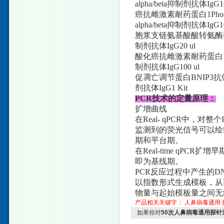
alpha/beta抑制剂抗体IgG10
癌抗雌激素耐药蛋白1Phospho-
alpha/beta抑制剂抗体IgG10
胞浆支链氨基酸酸转氨酶抗体pho
制剂抗体IgG20 ul
酸化癌抗雌激素耐药蛋白1抗体ph
制剂抗体IgG100 ul
促凋亡调节蛋白BNIP3抗体pho
剂抗体IgG1 Kit
PCR技术的定量原理：
扩增曲线
在Real- qPCR中
监测到的荧光信号可以绘
期和平台期。
在Real-time qP
即为基线期。
PCR反应过程中产生的
以指数形式生成模板，从
物量与起始模板量之间无
产品相关关键字：
人鼻病毒通用
如果你对
50次人鼻病毒通用探针