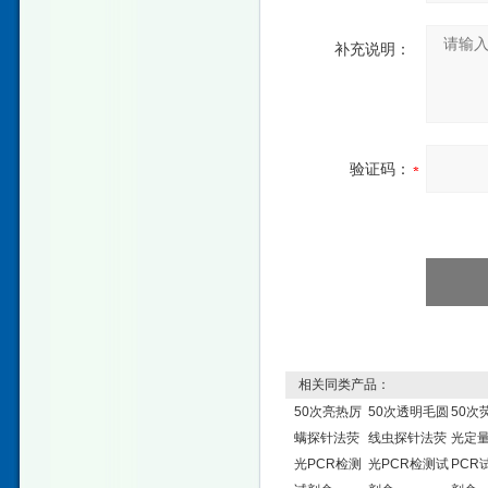
补充说明：
验证码：
相关同类产品：
50次亮热厉
50次透明毛圆
50次
螨探针法荧
线虫探针法荧
光定
光PCR检测
光PCR检测试
PCR