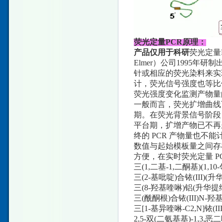
荧光定量PCR原理：
产品仅用于科研
荧光定量PC
Elmer）公司1995
针或相应的荧光染料来实
计，荧光信号强度也等比
荧光强度变化监测产物量
一般而言，荧光扩增曲线
期。在荧光背景信号阶段
平台期，扩增产物已不再
终的 PCR 产物量也不
数值与起始模板量之间存
方便，在实时荧光定量 P
三(1,二基-1,二酮基)(1,
三(2-基吡啶)合铱(III)(升华精
三(8-羟基喹啉)铝(升华提纯)
三(酰酮根)合铱(III)N-
三[1-基异喹啉-C2,N]铱(I
2,5-双(二氨基基)-1,3,恶二