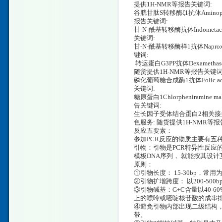
提供1H-NMR等报告关键词:
谷胱甘肽S转移酶ζ1抗体Aminophe
报告关键词:
甘-N-酰基转移酶抗体Indometac
关键词:
甘-N-酰基转移酶样1抗体Naprox
键词:
转运蛋白G3PP抗体Dexamethasone
随货提供1H-NMR等报告关键词
磷化葡萄糖合成酶1抗体Folic aci
关键词:
糖原蛋白1Chlorpheniramine
告关键词:
生长因子受体结合蛋白2相关接头蛋白抗体A
色服务: 随货提供1H-NMR等报
反应五要素：
参加PCR反应的物质主要有五种
引物：引物是PCR特异性反应
模板DNA序列， 就能按其设
原则：
①引物长度： 15-30bp，常用为
②引物扩增跨度： 以200-50
③引物碱基：G+C含量以40-
上的嘌呤或嘧啶核苷酸的成串
④避免引物内部出现二级结构，
带。