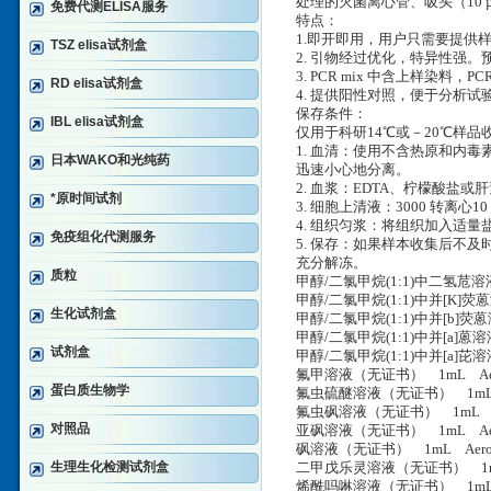
处理的灭菌离心管、吸头（10 µL
免费代测ELISA服务
特点：
1.即开即用，用户只需要提供样
TSZ elisa试剂盒
2. 引物经过优化，特异性强。预期
3. PCR mix 中含上样染料，
RD elisa试剂盒
4. 提供阳性对照，便于分析试
保存条件：
IBL elisa试剂盒
仅用于科研14℃或－20℃样
1. 血清：使用不含热原和内毒
日本WAKO和光纯药
迅速小心地分离。
2. 血浆：EDTA、柠檬酸盐或肝
*原时间试剂
3. 细胞上清液：3000 转离心
4. 组织匀浆：将组织加入适量盐
免疫组化代测服务
5. 保存：如果样本收集后不
充分解冻。
质粒
甲醇/二氯甲烷(1:1)中二氢苊溶液
甲醇/二氯甲烷(1:1)中并[K]荧
生化试剂盒
甲醇/二氯甲烷(1:1)中并[b]荧蒽溶
甲醇/二氯甲烷(1:1)中并[a]蒽溶
试剂盒
甲醇/二氯甲烷(1:1)中并[a]芘溶
氟甲溶液（无证书） 1mL Aero
蛋白质生物学
氟虫硫醚溶液（无证书） 1mL A
氟虫砜溶液（无证书） 1mL Ae
对照品
亚砜溶液（无证书） 1mL Aerom
砜溶液（无证书） 1mL Aerom
生理生化检测试剂盒
二甲戊乐灵溶液（无证书） 1mL 
烯酰吗啉溶液（无证书） 1mL Ae