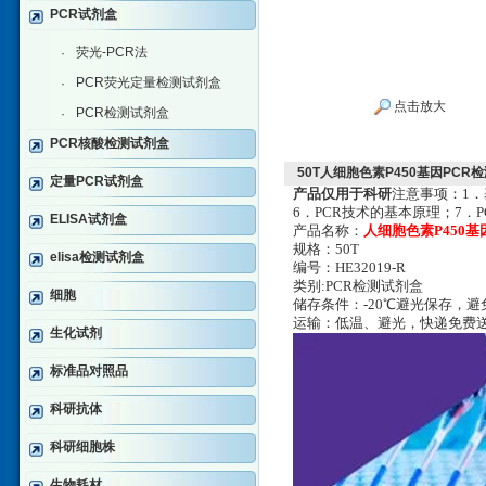
PCR试剂盒
荧光-PCR法
·
PCR荧光定量检测试剂盒
·
点击放大
PCR检测试剂盒
·
PCR核酸检测试剂盒
50T人细胞色素P450基因PCR
定量PCR试剂盒
产品仅用于科研
注意事项：1．
6．PCR技术的基本原理；7．
ELISA试剂盒
产品名称：
人细胞色素P450基
规格
：50T
elisa检测试剂盒
编号：HE32019-R
类别:PCR检测试剂盒
细胞
储存条件：-20℃避光保存，
运输：低温、避光，快递免费
生化试剂
标准品对照品
科研抗体
科研细胞株
生物耗材