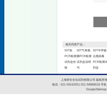
相关同类产品：
50T鱼
50T气单胞
50T牛呼吸
PCR检测
菌PCR检测
合胞病毒
试剂盒价
试剂盒说明
PCR检测
格
书
剂盒
上海研生生化试剂有限公司 版权所有
电话：021-59162051 021-59989018
GoogleSitemap