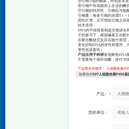
⑤引物3'端的碱基，特别是末
⑥引物中有或能加上合适的酶切
⑦引物的特异性：引物应与核
引物量：每条引物的浓度0.1～
异性扩增，且可增加引物之间
技术原理：
DNA的半保留复制是生物进化
子的参与下，根据碱基互补配
在聚合酶链式反应实验中发现
变化控制DNA的变性和复性，并
变性低温复性）
产品仅用于科研
发现耐热DNA
不需要每个循环加酶，使PCR
产品相关关键字：
人细胞色素P4
如果你对
50T人细胞色素P450
产品：
您的单位：