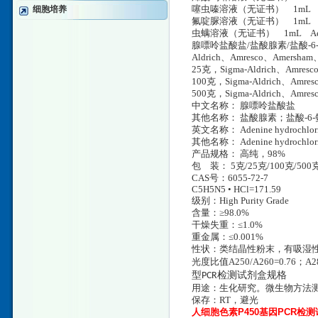
细胞培养
噻虫嗪溶液（无证书） 1mL Ae
氟啶脲溶液（无证书） 1mL Ae
虫螨溶液（无证书） 1mL Aero
腺嘌呤盐酸盐/盐酸腺素/盐酸-6-氨基
Aldrich、Amresco、Amersh
25克，Sigma-Aldrich、Amre
100克，Sigma-Aldrich、Amr
500克，Sigma-Aldrich、Amr
中文名称： 腺嘌呤盐酸盐
其他名称： 盐酸腺素；盐酸-6
英文名称： Adenine hydrochlor
其他名称： Adenine hydrochlori
产品规格： 高纯，98%
包 装： 5克/25克/100克/500
CAS号：6055-72-7
C5H5N5 • HCl=171.59
级别：High Purity Grade
含量：≥98.0%
干燥失重：≤1.0%
重金属：≤0.001%
性状：类结晶性粉末，有吸湿性。对光
光度比值A250/A260=0.76；A280
型PCR检测试剂盒规格
用途：生化研究。微生物方法
保存：RT，避光
人细胞色素P450基因PCR检