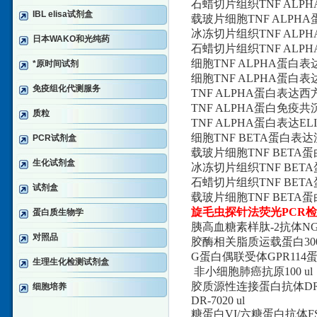
石蜡切片组织TNF ALPHA
IBL elisa试剂盒
载玻片细胞TNF ALPHA蛋
冰冻切片组织TNF ALPHA
日本WAKO和光纯药
石蜡切片组织TNF ALPHA
细胞TNF ALPHA蛋白表达
*原时间试剂
细胞TNF ALPHA蛋白表达荧
免疫组化代测服务
TNF ALPHA蛋白表达西方杂
TNF ALPHA蛋白免疫共沉淀
质粒
TNF ALPHA蛋白表达ELI
细胞TNF BETA蛋白表达流
PCR试剂盒
载玻片细胞TNF BETA蛋白
生化试剂盒
冰冻切片组织TNF BETA蛋
石蜡切片组织TNF BETA蛋
试剂盒
载玻片细胞TNF BETA蛋白
旋毛虫探针法荧光PCR
蛋白质生物学
胰高血糖素样肽-2抗体NGAL(Huma
对照品
胶酶相关脂质运载蛋白300 
G蛋白偶联受体GPR114蛋白抗体LTA(
生理生化检测试剂盒
非小细胞肺癌抗原100 ul
胶质源性连接蛋白抗体DR-70TM(H
细胞培养
DR-7020 ul
糖蛋白VI/六糖蛋白抗体FSA(Hum