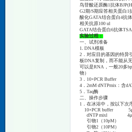
鸟苷酸还原酶1抗体BJP(Human 
G2期/S期应答相关蛋白1抗体CEF(
酸化GATA结合蛋白4抗体SCCAg(H
相关抗原100 ul
GATA结合蛋白6抗体TSA(Huma
实验过程：
一、试剂准备
1. DNA模板
2．对应目的基因的特异
板DNA复制，而不能从
可以是RNA，一般20
物）
3．10×PCR Buffer
4．2mM dNTPmix：含d
5．Taq酶
二、操作步骤
1．在冰浴中，按以下次序
10×PCR buffer 5μ
dNTP mixl 4μ
引物1（10pM） 
引物2（10PM） 