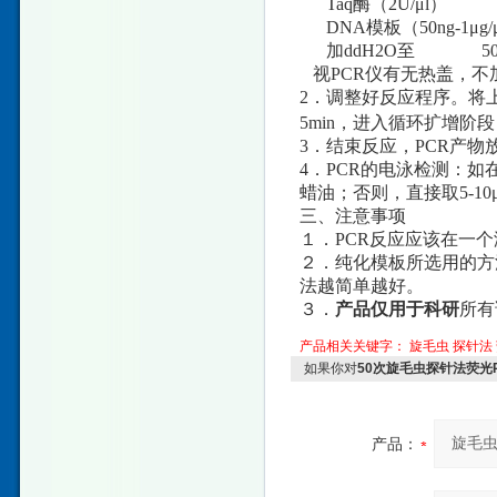
Taq酶（2U/μl） 1
DNA模板（50ng-1μg/μl
加ddH2O至 50 
视PCR仪有无热盖，不
2．调整好反应程序。将上
5min，进入循环扩增阶段：93
3．结束反应，PCR产物
4．PCR的电泳检测：如在
蜡油；否则，直接取5-10
三、注意事项
１．PCR反应应该在一
２．纯化模板所选用的方
法越简单越好。
３．
产品仅用于科研
所有
产品相关关键字：
旋毛虫
探针法
如果你对
50次旋毛虫探针法荧光
产品：