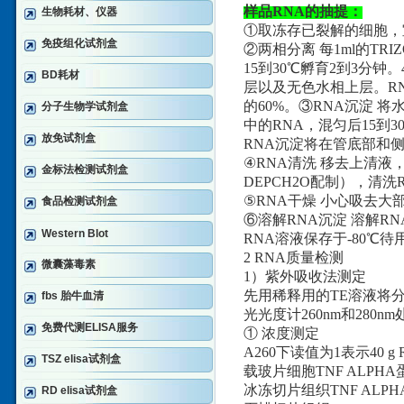
样品RNA的抽提：
生物耗材、仪器
①取冻存已裂解的细胞，
免疫组化试剂盒
②两相分离 每1ml的TR
15到30℃孵育2到3分钟
BD耗材
层以及无色水相上层。R
的60%。③RNA沉淀 
分子生物学试剂盒
中的RNA，混匀后15到3
放免试剂盒
RNA沉淀将在管底部和
④RNA清洗 移去上清液，
金标法检测试剂盒
DEPCH2O配制），清洗
⑤RNA干燥 小心吸去大
食品检测试剂盒
⑥溶解RNA沉淀 溶解R
Western Blot
RNA溶液保存于-80℃待
2 RNA质量检测
微囊藻毒素
1）紫外吸收法测定
先用稀释用的TE溶液将分
fbs 胎牛血清
光光度计260nm和280
免费代测ELISA服务
① 浓度测定
A260下读值为1表示40 g 
TSZ elisa试剂盒
载玻片细胞TNF ALPHA蛋
冰冻切片组织TNF ALPHA
RD elisa试剂盒