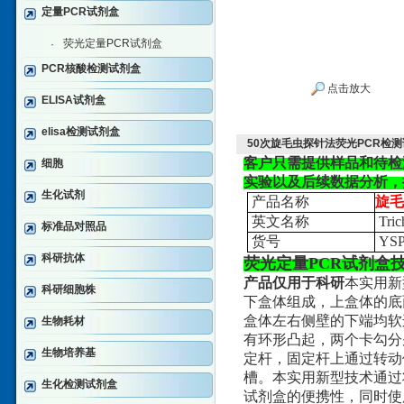
定量PCR试剂盒
荧光定量PCR试剂盒
·
PCR核酸检测试剂盒
点击放大
ELISA试剂盒
elisa检测试剂盒
50次旋毛虫探针法荧光PCR检
客户只需提供样品和待检
细胞
实验以及后续数据分析，
生化试剂
产品名称
旋毛
英文名称
Trich
标准品对照品
货号
YSP
科研抗体
荧光定量PCR试剂盒
产品仅用于科研
本实用新
科研细胞株
下盒体组成，上盒体的底
盒体左右侧壁的下端均软
生物耗材
有环形凸起，两个卡勾分
生物培养基
定杆，固定杆上通过转动
槽。本实用新型技术通过
生化检测试剂盒
试剂盒的便携性，同时使