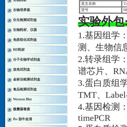
生物耗材
英文名称
Tr
生物培养基
货号
HE
实验外包
生化检测试剂盒
生物耗材、仪器
1.基因组学
免疫组化试剂盒
测、生物信
BD耗材
2.转录组学：
分子生物学试剂盒
谱芯片、RNA
放免试剂盒
金标法检测试剂盒
3.蛋白质组学：
食品检测试剂盒
TMT、Label
Western Blot
4.基因检测：D
微囊藻毒素
timePCR
fbs 胎牛血清