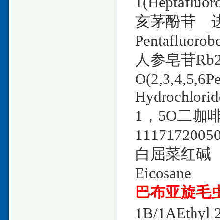
1(Heptafluor
亥茅酚苷 进口
Pentafluorob
人参皂苷Rb2
O(2,3,4,5,6P
Hydrochlorid
1，5O二咖
11171720050
白屈菜红碱 进
Eicosane
巴布亚旋毛
1B/1AEthyl 