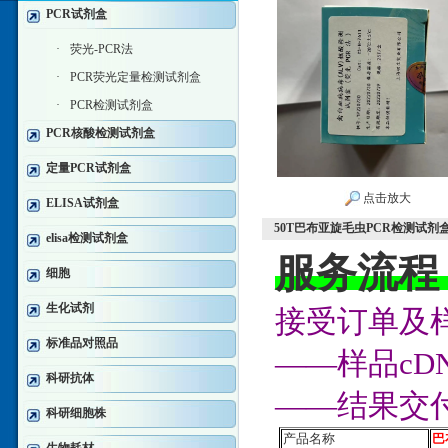
PCR试剂盒
·
荧光-PCR法
·
PCR荧光定量检测试剂盒
·
PCR检测试剂盒
PCR核酸检测试剂盒
定量PCR试剂盒
点击放大
ELISA试剂盒
50T巴布亚旋毛虫PCR检测试剂
elisa检测试剂盒
服务流程
细胞
生化试剂
接受订单及样
标准品对照品
——样品c
科研抗体
——结果交
科研细胞株
产品名称
巴