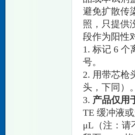
避免扩散传
照，只提供没
段作为阳性
1. 标记 6 
号。
2. 用带芯枪
头，下同）
3.
产品仅用
TE 缓冲液或
μL（注：