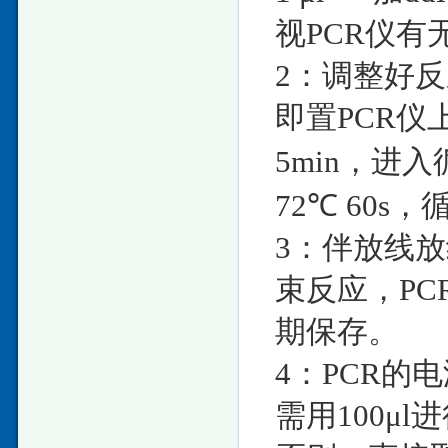
视PCR仪
2：调整好
即置PCR仪
5min，进入循
72℃ 60s，
3：伴放线放
束反应，PC
期保存。
4：PCR的
需用100μ