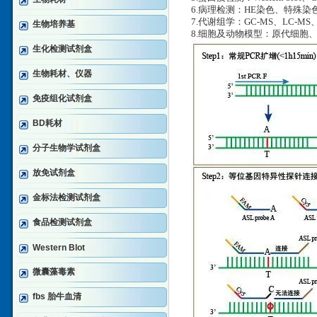
6.病理检测：HE染色、特殊
7.代谢组学：GC-MS、LC-MS
生物培养基
8.细胞及动物模型：原代细胞
生化检测试剂盒
生物耗材、仪器
免疫组化试剂盒
BD耗材
分子生物学试剂盒
放免试剂盒
金标法检测试剂盒
食品检测试剂盒
Western Blot
微囊藻毒素
fbs 胎牛血清