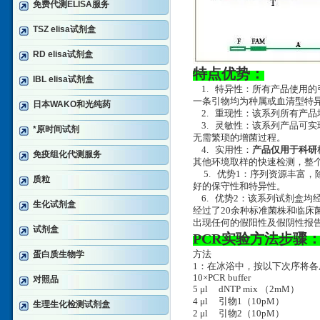
免费代测ELISA服务
TSZ elisa试剂盒
RD elisa试剂盒
特点优势：
IBL elisa试剂盒
1. 特异性：所有产品使用的
一条引物均为种属或血清型特异
日本WAKO和光纯药
2. 重现性：该系列所有产品
3. 灵敏性：该系列产品可实现
*原时间试剂
无需繁琐的增菌过程。
4. 实用性：
产品仅用于科研
免疫组化代测服务
其他环境取样的快速检测，整个
5. 优势1：序列资源丰富
质粒
好的保守性和特异性。
6. 优势2：该系列试剂盒均
生化试剂盒
经过了20余种标准菌株和临床
出现任何的假阳性及假阴性报
试剂盒
PCR实验方法步骤
蛋白质生物学
方法
1：在冰浴中，按以下次序将各
10×PCR buffer
对照品
5 μl dNTP mix （2mM
4 μl 引物1（10pM
生理生化检测试剂盒
2 μl 引物2（10pM