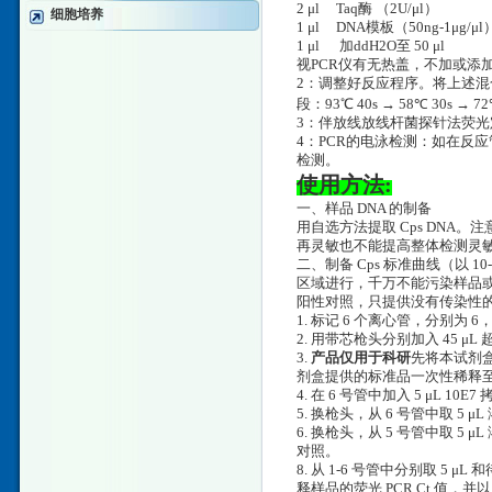
2 μl Taq酶 （2U/μl）
细胞培养
1 μl DNA模板（50ng-1μg/μl
1 μl 加ddH2O至 50 μl
视PCR仪有无热盖，不加或添
2：调整好反应程序。将上述混合
段：93℃ 40s → 58℃ 30s → 
3：伴放线放线杆菌探针法荧光定
4：PCR的电泳检测：如在反应
检测。
使用方法:
一、样品 DNA 的制备
用自选方法提取 Cps DNA。
再灵敏也不能提高整体检测灵
二、制备 Cps 标准曲线（以 
区域进行，千万不能污染样品
阳性对照，只提供没有传染性的
1. 标记 6 个离心管，分别为 6，
2. 用带芯枪头分别加入 45 
3.
产品仅用于科研
先将本试剂盒
剂盒提供的标准品一次性稀释至 10
4. 在 6 号管中加入 5 μL 10
5. 换枪头，从 6 号管中取 5 μ
6. 换枪头，从 5 号管中取 5
对照。
8. 从 1-6 号管中分别取 5
释样品的荧光 PCR Ct 值