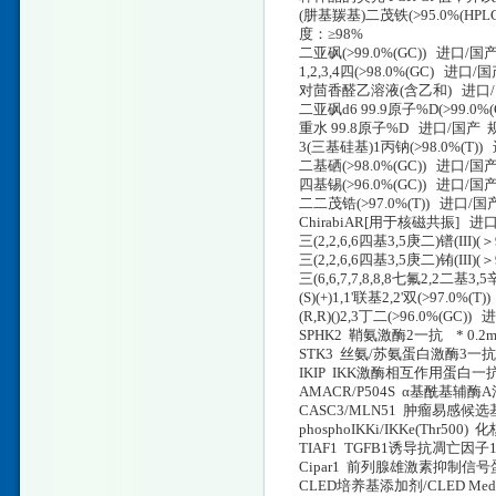
(肼基羰基)二茂铁(>95.0%(HP
度：≥98%
二亚砜(>99.0%(GC)) 进口/国
1,2,3,4四(>98.0%(GC) 进口
对茴香醛乙溶液(含乙和) 进口
二亚砜d6 99.9原子%D(>99.0
重水 99.8原子%D 进口/国产 
3(三基硅基)1丙钠(>98.0%(T)
二基硒(>98.0%(GC)) 进口/国
四基锡(>96.0%(GC)) 进口/国
二二茂锆(>97.0%(T)) 进口/国
ChirabiAR[用于核磁共振]
三(2,2,6,6四基3,5庚二)镨(II
三(2,2,6,6四基3,5庚二)铕(II
三(6,6,7,7,8,8,8七氟2,2二基
(S)(+)1,1'联基2,2'双(>97.0
(R,R)()2,3丁二(>96.0%(GC
SPHK2 鞘氨激酶2一抗 * 0.2ml C
STK3 丝氨/苏氨蛋白激酶3一抗 * 0
IKIP IKK激酶相互作用蛋白一抗 * 0.2
AMACR/P504S α基酰基辅酶A消旋
CASC3/MLN51 肿瘤易感候选基因3一抗
phosphoIKKi/IKKe(Thr500
TIAF1 TGFB1诱导抗凋亡因子1一抗 
Cipar1 前列腺雄激素抑制信号蛋白1
CLED培养基添加剂/CLED Medi