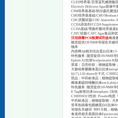
CLED培养基/百里蓝乳糖胱氨琼脂/CLED M
Electroly Deficient 
CINI培养基基础/耶尔森氏菌选
CHO培养基基础/CHO Mediu
CDC厌菌琼脂/CDC Anaerob
CCDA添加剂/CCDA Supple
CCDA基础/弯曲杆菌培养基基础
CATC琼脂/CATC Agar食
汉坦病毒PCR检测试剂盒
雌激素受
随货提供1H-NMR等报告关
物库
内质网Aβ相关结合蛋白抗体13-Hydroxy-
特色服务: 随货提供1H-NM
Ephrin A2抗体Sculponeat
茶菜；贝壳杉烷；植物提取物
大肠埃希菌菌体蛋白抗体Jatrophane 4别名:
6(17),11E-diene分子式: 
照品；中药标准品；植物提取
雌激素硫转移酶抗体ent-Labda-8(17),
特色服务: 随货提供1H-NM
E Tag标签抗体Jatrophane 2别名: 2,
C39H50O15性状: Powde
中药标准品；植物提取物；天
登革热病毒包膜糖蛋白E抗体Pepluan
等报告关键词: 对叶大戟；植
食道癌相关基因抗体Epieriocaly