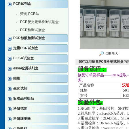
PCR试剂盒
荧光-PCR法
·
PCR荧光定量检测试剂盒
·
PCR检测试剂盒
·
PCR核酸检测试剂盒
定量PCR试剂盒
点击放大
ELISA试剂盒
50T汉坦病毒PCR检测试剂盒
的
服务流程：
elisa检测试剂盒
接受订单及样品——RNA提取
细胞
务。
产品名称
汉坦
生化试剂
规格
50
货号
HE3
标准品对照品
实验外包:
科研抗体
1.基因组学：基因芯片、SNP
2.转录组学：microRNA芯片、
3.蛋白质组学：2D-DIGE、SILA
科研细胞株
4.基因检测：DNA/RNA提取、RT-
5.蛋白质检测：Western blot、
生物耗材